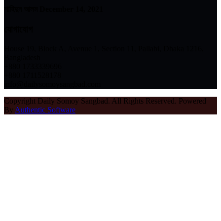
শাহিদুন আলম
December 14, 2021
যোগাযোগ
House 19, Block A, Avenue 1, Section 11, Pallabi, Dhaka 1216,
Bangladesh
+880 1733339696
+880 1711528178
info@dailysomoysangbad.com
Copyright Daily Somoy Sangbad. All Rights Reserved. Powered
By
Authentic Software