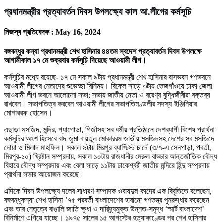
প্রধানমন্ত্রীর প্রত্যাবর্তন দিবস উপলক্ষ্যে কাল আ.লীগের কর্মসূচি
নিজস্ব প্রতিবেদক :
May 16, 2024
বঙ্গবন্ধুর কন্যা প্রধানমন্ত্রী শেখ হাসিনার ৪৪তম স্বদেশ প্রত্যাবর্তন দিবস উপলক্ষে
আগামীকাল ১৭ মে শুক্রবার কর্মসূচি দিয়েছে আওয়ামী লীগ।
কর্মসূচির মধ্যে রয়েছে- ১৭ মে সকাল ৯টায় প্রধানমন্ত্রী শেখ হাসিনার বাসভবন গণভবনে
আওয়ামী লীগের নেতাদের শুভেচ্ছা বিনিময়। বিকেল সাড়ে ৩টায় তেজগাঁওয়ে ঢাকা জেলা
আওয়ামী লীগ ভবনে আলোচনা সভা; সভায় জাতীয় নেতা ও বরেণ্য বুদ্ধিজীবীরা বক্তব্য
রাখবেন। সভাপতিত্ব করবেন আওয়ামী লীগের সভাপতিমণ্ডলীর সদস্য ইঞ্জিনিয়ার
মোশাররফ হোসেন।
এছাড়া মসজিদ, মন্দির, প্যাগোডা, গির্জাসহ সব ধর্মীয় প্রতিষ্ঠানে দেশব্যাপী বিশেষ প্রার্থনা
কর্মসূচির অংশ হিসেবে বাদ জুমা বায়তুল মোকাররম জাতীয় মসজিদসহ দেশের সব মসজিদে
দোয়া ও মিলাদ মাহফিল। সকাল ৯টায় মিরপুর ব্যাপ্টিস্ট চার্চে (৩/৭-এ সেনপাড়া, পবর্তা,
মিরপুর-১০) খ্রিষ্টান সম্প্রদায়, সকাল ১০টায় রাজধানীর মেরুল বাড্ডার আন্তর্জাতিক বৌদ্ধ
বিহারে বৌদ্ধ সম্প্রদায় এবং বেলা সাড়ে ১১টায় ঢাকেশ্বরী জাতীয় মন্দিরে হিন্দু সম্প্রদায়
প্রার্থনা সভার আয়োজন করেছে।
এদিকে দিবস উপলক্ষ্যে দলের সাধারণ সম্পাদক ওবায়দুল কাদের এক বিবৃতিতে বলেছেন,
বঙ্গবন্ধুকন্যা শেখ হাসিনা ’৭৫ পরবর্তী বাংলাদেশের হারানো গণতন্ত্র পুনরুদ্ধার করেছেন
এবং তার নেতৃত্বে বাঙালি জাতি ক্ষুধা ও দারিদ্র্যমুক্ত উন্নত-সমৃদ্ধ ‘স্মার্ট বাংলাদেশ’
বিনির্মাণে এগিয়ে যাচ্ছে। ১৯৭৫ সালের ১৫ আগস্টের হত্যাকাণ্ডের পর শেখ হাসিনার