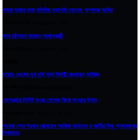
বাঙ্গরা বাজার থানা সমিতির সভাপতি মোমেন, সম্পাদক আবির
কুমিল্লা প্রতিনিধি :
August 09, 2026
কাল চট্টগ্রাম যাচ্ছেন প্রধানমন্ত্রী
নিজস্ব প্রতিবেদক :
August 08, 2026
জনপ্রিয়
ডয়েচে ভেলের মুখ মুখি সদ্য বিদায়ী জেনারেল আজিজ
মোঃ শাহিদুন আলম
December 29, 2021
মেসেঞ্জারে ডিলিট হওয়া মেসেজ ফিরে পাওয়ার উপায়
তথ্যপ্রযুক্তি ডেস্ক :
October 20, 2025
সাবেক সেনা প্রধান জেনারেল আজিজ আহমেদ ও জাতীয় কিছু গনমাধ্যমের
মিথ্যাচার