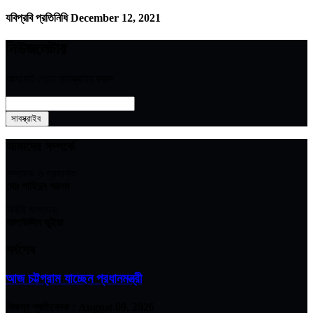
যবিপ্রবি প্রতিনিধি
December 12, 2021
নিউজলেটার
আপডেট পেতে সাবস্ক্রাইব করুন
আমাদের সম্পর্কে
সম্পাদক ও প্রকাশক
মোঃ শাহিদুন আলম
নির্বাহি সম্পাদক
আলাউদ্দিন ভুইয়া
সর্বশেষ
আজ চট্টগ্রাম যাচ্ছেন প্রধানমন্ত্রী
নিজস্ব প্রতিবেদক :
August 09, 2026