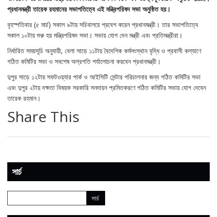
প্রধানমন্ত্রী তারেক রহমানের সভাপতিত্বে এই মন্ত্রিপরিষদ সভা অনুষ্ঠিত হয়।
বৃহস্পতিবার (৫ মার্চ) সকাল ৯টায় সচিবালয়ে প্রবেশ করেন প্রধানমন্ত্রী। তার সভাপতিত্বে
সকাল ১০টায় শুরু হয় মন্ত্রিপরিষদ সভা। সভায় যোগ দেন মন্ত্রী এবং প্রতিমন্ত্রীরা।
নির্ধারিত সময়সূচি অনুযায়ী, বেলা সাড়ে ১১টায় বৈদেশিক কর্মসংস্থান বৃদ্ধি ও প্রবাসী কল্যাণে
গঠিত কমিটির সভা ও সবশেষ অগ্রগতি পর্যালোচনা করবেন প্রধানমন্ত্রী।
দুপুর সাড়ে ১২টায় সফটওয়্যার পার্ক ও আইসিটি সেন্টার পরিচালনার জন্য গঠিত কমিটির সভা
এবং দুপুর ২টায় দক্ষতা বিষয়ক সরকারি সনদায়ন প্রমিতকরণে গঠিত কমিটির সভায় যোগ দেবেন
তারেক রহমান।
Share This
সার্চ