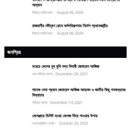
আহ্বান
নিজস্ব প্রতিবেদক :
August 06, 2026
রাজধানীর নদীদূষণ রোধে কর্মপরিকল্পনার নির্দেশ প্রধানমন্ত্রীর
নিজস্ব প্রতিবেদক :
August 06, 2026
জনপ্রিয়
ডয়েচে ভেলের মুখ মুখি সদ্য বিদায়ী জেনারেল আজিজ
মোঃ শাহিদুন আলম
December 29, 2021
সাবেক সেনা প্রধান জেনারেল আজিজ আহমেদ ও জাতীয় কিছু গনমাধ্যমের
মিথ্যাচার
শাহিদুন আলম
December 14, 2021
মেসেঞ্জারে ডিলিট হওয়া মেসেজ ফিরে পাওয়ার উপায়
তথ্যপ্রযুক্তি ডেস্ক :
October 20, 2025