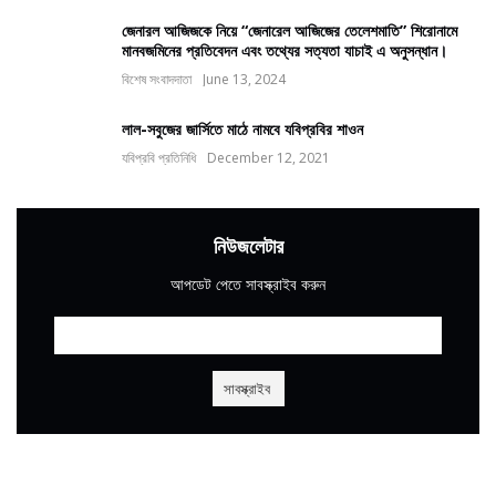
জেনারল আজিজকে নিয়ে “জেনারেল আজিজের তেলেশমাতি” শিরোনামে
মানবজমিনের প্রতিবেদন এবং তথ্যের সত্যতা যাচাই এ অনুসন্ধান।
বিশেষ সংবাদদাতা
June 13, 2024
লাল-সবুজের জার্সিতে মাঠে নামবে যবিপ্রবির শাওন
যবিপ্রবি প্রতিনিধি
December 12, 2021
নিউজলেটার
আপডেট পেতে সাবস্ক্রাইব করুন