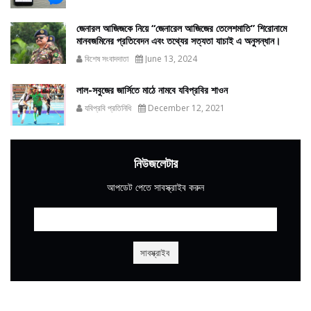
জেনারল আজিজকে নিয়ে “জেনারেল আজিজের তেলেশমাতি” শিরোনামে
মানবজমিনের প্রতিবেদন এবং তথ্যের সত্যতা যাচাই এ অনুসন্ধান।
বিশেষ সংবাদদাতা
June 13, 2024
লাল-সবুজের জার্সিতে মাঠে নামবে যবিপ্রবির শাওন
যবিপ্রবি প্রতিনিধি
December 12, 2021
নিউজলেটার
আপডেট পেতে সাবস্ক্রাইব করুন