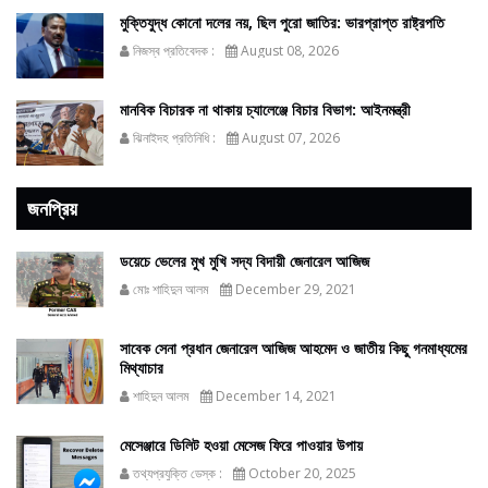
মুক্তিযুদ্ধ কোনো দলের নয়, ছিল পুরো জাতির: ভারপ্রাপ্ত রাষ্ট্রপতি
নিজস্ব প্রতিবেদক :
August 08, 2026
মানবিক বিচারক না থাকায় চ্যালেঞ্জে বিচার বিভাগ: আইনমন্ত্রী
ঝিনাইদহ প্রতিনিধি :
August 07, 2026
জনপ্রিয়
ডয়েচে ভেলের মুখ মুখি সদ্য বিদায়ী জেনারেল আজিজ
মোঃ শাহিদুন আলম
December 29, 2021
সাবেক সেনা প্রধান জেনারেল আজিজ আহমেদ ও জাতীয় কিছু গনমাধ্যমের
মিথ্যাচার
শাহিদুন আলম
December 14, 2021
মেসেঞ্জারে ডিলিট হওয়া মেসেজ ফিরে পাওয়ার উপায়
তথ্যপ্রযুক্তি ডেস্ক :
October 20, 2025