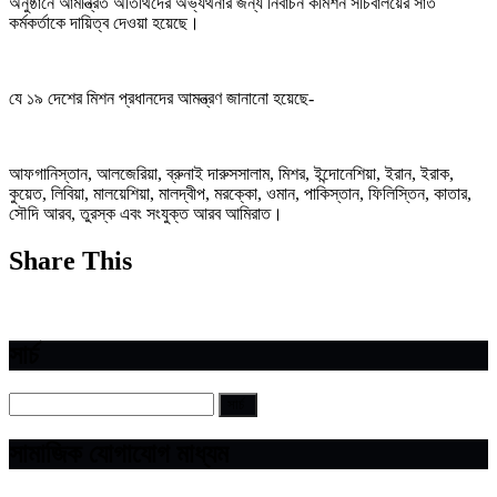
অনুষ্ঠানে আমন্ত্রিত অতিথিদের অভ্যর্থনার জন্য নির্বাচন কমিশন সচিবালয়ের সাত
কর্মকর্তাকে দায়িত্ব দেওয়া হয়েছে।
যে ১৯ দেশের মিশন প্রধানদের আমন্ত্রণ জানানো হয়েছে-
আফগানিস্তান, আলজেরিয়া, ব্রুনাই দারুসসালাম, মিশর, ইন্দোনেশিয়া, ইরান, ইরাক,
কুয়েত, লিবিয়া, মালয়েশিয়া, মালদ্বীপ, মরক্কো, ওমান, পাকিস্তান, ফিলিস্তিন, কাতার,
সৌদি আরব, তুরস্ক এবং সংযুক্ত আরব আমিরাত।
Share This
সার্চ
সামাজিক যোগাযোগ মাধ্যম