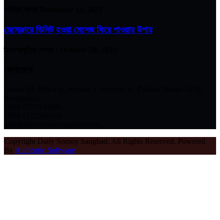
শাহিদুন আলম
December 14, 2021
মেসেঞ্জারে ডিলিট হওয়া মেসেজ ফিরে পাওয়ার উপায়
তথ্যপ্রযুক্তি ডেস্ক :
October 20, 2025
যোগাযোগ
House 19, Block A, Avenue 1, Section 11, Pallabi, Dhaka 1216,
Bangladesh
+880 1733339696
+880 1711528178
info@dailysomoysangbad.com
Copyright Daily Somoy Sangbad. All Rights Reserved. Powered
By
Authentic Software