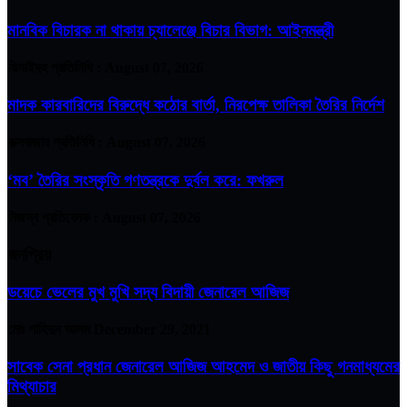
মানবিক বিচারক না থাকায় চ্যালেঞ্জে বিচার বিভাগ: আইনমন্ত্রী
ঝিনাইদহ প্রতিনিধি :
August 07, 2026
মাদক কারবারিদের বিরুদ্ধে কঠোর বার্তা, নিরপেক্ষ তালিকা তৈরির নির্দেশ
কক্সবাজার প্রতিনিধি :
August 07, 2026
‘মব’ তৈরির সংস্কৃতি গণতন্ত্রকে দুর্বল করে: ফখরুল
নিজস্ব প্রতিবেদক :
August 07, 2026
জনপ্রিয়
ডয়েচে ভেলের মুখ মুখি সদ্য বিদায়ী জেনারেল আজিজ
মোঃ শাহিদুন আলম
December 29, 2021
সাবেক সেনা প্রধান জেনারেল আজিজ আহমেদ ও জাতীয় কিছু গনমাধ্যমের
মিথ্যাচার