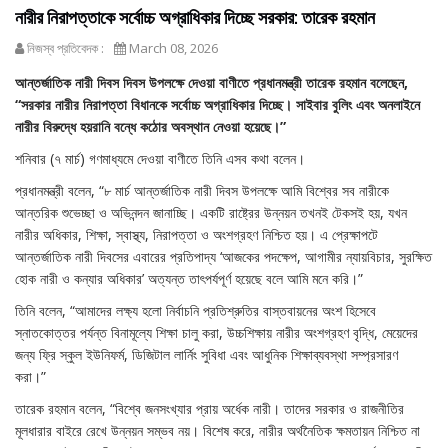
নারীর নিরাপত্তাকে সর্বোচ্চ অগ্রাধিকার দিচ্ছে সরকার: তারেক রহমান
নিজস্ব প্রতিবেদক :
March 08, 2026
আন্তর্জাতিক নারী দিবস দিবস উপলক্ষে দেওয়া বাণীতে প্রধানমন্ত্রী তারেক রহমান বলেছেন,
“সরকার নারীর নিরাপত্তা বিধানকে সর্বোচ্চ অগ্রাধিকার দিচ্ছে। সাইবার বুলিং এবং অনলাইনে
নারীর বিরুদ্ধে হয়রানি বন্ধে কঠোর অবস্থান নেওয়া হয়েছে।”
শনিবার (৭ মার্চ) গণমাধ্যমে দেওয়া বাণীতে তিনি এসব কথা বলেন।
প্রধানমন্ত্রী বলেন, “৮ মার্চ আন্তর্জাতিক নারী দিবস উপলক্ষে আমি বিশ্বের সব নারীকে
আন্তরিক শুভেচ্ছা ও অভিনন্দন জানাচ্ছি। একটি রাষ্ট্রের উন্নয়ন তখনই টেকসই হয়, যখন
নারীর অধিকার, শিক্ষা, স্বাস্থ্য, নিরাপত্তা ও অংশগ্রহণ নিশ্চিত হয়। এ প্রেক্ষাপটে
আন্তর্জাতিক নারী দিবসের এবারের প্রতিপাদ্য ‘আজকের পদক্ষেপ, আগামীর ন্যায়বিচার, সুরক্ষিত
হোক নারী ও কন্যার অধিকার’ অত্যন্ত তাৎপর্যপূর্ণ হয়েছে বলে আমি মনে করি।”
তিনি বলেন, “আমাদের লক্ষ্য হলো নির্বাচনি প্রতিশ্রুতির বাস্তবায়নের অংশ হিসেবে
স্নাতকোত্তর পর্যন্ত বিনামূল্যে শিক্ষা চালু করা, উচ্চশিক্ষায় নারীর অংশগ্রহণ বৃদ্ধি, মেয়েদের
জন্য ফ্রি স্কুল ইউনিফর্ম, ডিজিটাল লার্নিং সুবিধা এবং আধুনিক শিক্ষাব্যবস্থা সম্প্রসারণ
করা।”
তারেক রহমান বলেন, “বিশ্বে জনসংখ্যার প্রায় অর্ধেক নারী। তাদের সরকার ও রাজনীতির
মূলধারার বাইরে রেখে উন্নয়ন সম্ভব নয়। বিশেষ করে, নারীর অর্থনৈতিক ক্ষমতায়ন নিশ্চিত না