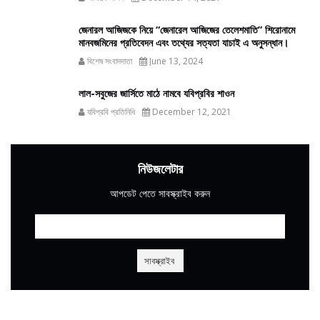
জেনারল আজিজকে নিয়ে “জেনারেল আজিজের তেলেশমাতি” শিরোনামে
মানবজমিনের প্রতিবেদন এবং তথ্যের সত্যতা যাচাই এ অনুসন্ধান।
বিশেষ সংবাদদাতা
June 13, 2024
লাল-সবুজের জার্সিতে মাঠে নামবে যবিপ্রবির শাওন
যবিপ্রবি প্রতিনিধি
December 12, 2021
নিউজলেটার
আপডেট পেতে সাবস্ক্রাইব করুন