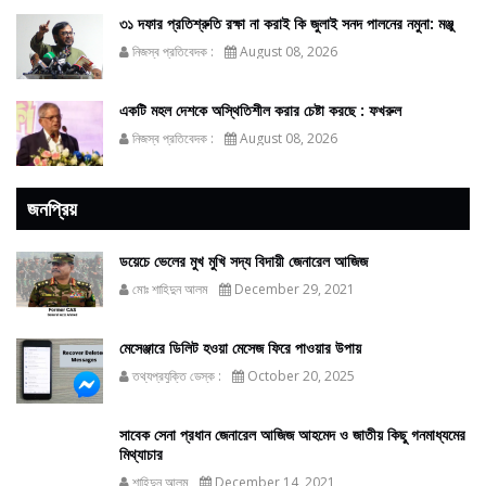
৩১ দফার প্রতিশ্রুতি রক্ষা না করাই কি জুলাই সনদ পালনের নমুনা: মঞ্জু
নিজস্ব প্রতিবেদক :
August 08, 2026
একটি মহল দেশকে অস্থিতিশীল করার চেষ্টা করছে : ফখরুল
নিজস্ব প্রতিবেদক :
August 08, 2026
জনপ্রিয়
ডয়েচে ভেলের মুখ মুখি সদ্য বিদায়ী জেনারেল আজিজ
মোঃ শাহিদুন আলম
December 29, 2021
মেসেঞ্জারে ডিলিট হওয়া মেসেজ ফিরে পাওয়ার উপায়
তথ্যপ্রযুক্তি ডেস্ক :
October 20, 2025
সাবেক সেনা প্রধান জেনারেল আজিজ আহমেদ ও জাতীয় কিছু গনমাধ্যমের
মিথ্যাচার
শাহিদুন আলম
December 14, 2021