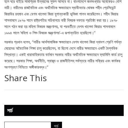
হলে ঘরে বাইরে সামগ্রিক উন্নয়নের সুফল আসবে না। বাংলাদেশে জনসংখ্যার অর্ধেকেরও বেশি
নারী। নারীদের রাজনৈতিক এবং অর্থনৈতিক ক্ষমতায়নে স্বাধীনতার ঘোষক শহীদ প্রেসিডেন্ট
জিয়াউর রহমান এবং বেগম খালেদা জিয়া যুগান্তকারী ভূমিকা পালন করেছিলেন। শহীদ জিয়ার
শাসনামলে ১৯৭৬ সালে রাষ্ট্রপতির সচিবালয়ে নারী বিষয়ক দফতর প্রতিষ্ঠা করা হয়। ১৯৭৮
সালে গঠন করা হয় মহিলা বিষয়ক মন্ত্রণালয়, যা পরবর্তীতে বেগম খালেদা জিয়ার শাসনামলে
১৯৯৪ সালে ‘মহিলা ও শিশু বিষয়ক মন্ত্রণালয়’-এ রূপান্তরিত হয়েছিলো।”
সরকার প্রধান বলেন, “নারীর আর্থসামাজিক ক্ষমতায়নে বেগম খালেদা জিয়া দ্বাদশ শ্রেণি পর্যন্ত
মেয়েদের অবৈতনিক শিক্ষা চালু করেছিলেন, যা ছিলো দেশে নারীর ক্ষমতায়নে একটি বৈপ্লবিক
সিদ্ধান্ত। একই ধারাবাহিকতায় বর্তমান সরকার নারীর অর্থনৈতিক ক্ষমতায়নে ফ্যামিলি কার্ড চালু
করেছে। সরকার শিক্ষা, অর্থনীতি, স্বাস্থ্য ও রাজনীতিসহ সর্বস্তরে নারীর সক্রিয় এবং কার্যকর
অংশগ্রহণ নিশ্চিতে অঙ্গীকারবদ্ধ।”
Share This
সার্চ