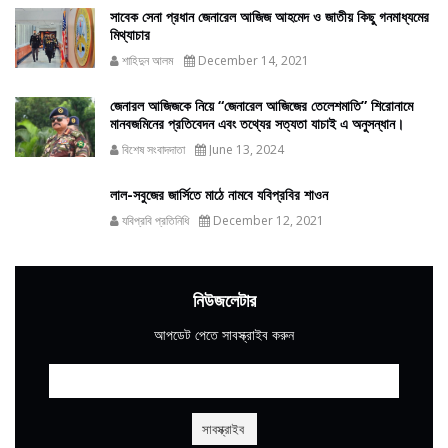
সাবেক সেনা প্রধান জেনারেল আজিজ আহমেদ ও জাতীয় কিছু গনমাধ্যমের
মিথ্যাচার
শাহিদুন আলম
December 14, 2021
জেনারল আজিজকে নিয়ে “জেনারেল আজিজের তেলেশমাতি” শিরোনামে
মানবজমিনের প্রতিবেদন এবং তথ্যের সত্যতা যাচাই এ অনুসন্ধান।
বিশেষ সংবাদদাতা
June 13, 2024
লাল-সবুজের জার্সিতে মাঠে নামবে যবিপ্রবির শাওন
যবিপ্রবি প্রতিনিধি
December 12, 2021
নিউজলেটার
আপডেট পেতে সাবস্ক্রাইব করুন