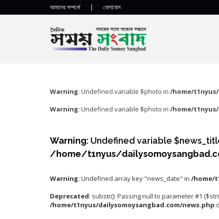
আমাদের সম্পর্কে
|
যোগাযোগ
Warning
: Undefined variable $photo in
/home/t1nyus
Warning
: Undefined variable $photo in
/home/t1nyus
Warning
: Undefined variable $news_titl
/home/t1nyus/dailysomoysangbad.
Warning
: Undefined array key "news_date" in
/home/t
Deprecated
: substr(): Passing null to parameter #1 ($str
/home/t1nyus/dailysomoysangbad.com/news.php
o