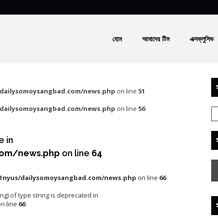
হোম
আমাদের টিম
এক্সক্লুসিভ
স
/dailysomoysangbad.com/news.php
on line
51
/dailysomoysangbad.com/news.php
on line
56
e in
com/news.php
on line
64
1nyus/dailysomoysangbad.com/news.php
on line
66
ing) of type string is deprecated in
n line
66