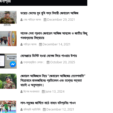
জনপ্রিয়
ডয়েচে ভেলের মুখ মুখি সদ্য বিদায়ী জেনারেল আজিজ
মোঃ শাহিদুন আলম
December 29, 2021
সাবেক সেনা প্রধান জেনারেল আজিজ আহমেদ ও জাতীয় কিছু
গনমাধ্যমের মিথ্যাচার
শাহিদুন আলম
December 14, 2021
মেসেঞ্জারে ডিলিট হওয়া মেসেজ ফিরে পাওয়ার উপায়
তথ্যপ্রযুক্তি ডেস্ক :
October 20, 2025
জেনারল আজিজকে নিয়ে “জেনারেল আজিজের তেলেশমাতি”
শিরোনামে মানবজমিনের প্রতিবেদন এবং তথ্যের সত্যতা
যাচাই এ অনুসন্ধান।
বিশেষ সংবাদদাতা
June 13, 2024
লাল-সবুজের জার্সিতে মাঠে নামবে যবিপ্রবির শাওন
যবিপ্রবি প্রতিনিধি
December 12, 2021