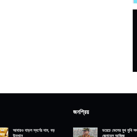
জনপ্রিয়
আবারও বাড়ল স্বর্ণের দাম, বড়
ডয়েচে ভেলের মুখ মুখি সদ্
উত্থান
জেনারেল আজিজ