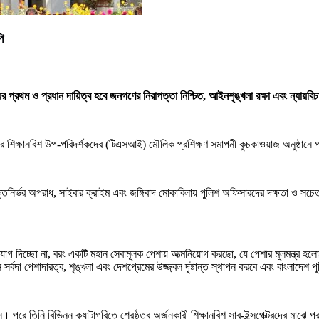
ি
রথম ও প্রধান দায়িত্ব হবে জনগণের নিরাপত্তা নিশ্চিত, আইনশৃঙ্খলা রক্ষা এবং ন্যায়বিচ
চের শিক্ষানবিশ উপ-পরিদর্শকদের (টিএসআই) মৌলিক প্রশিক্ষণ সমাপনী কুচকাওয়াজ অনুষ্ঠানে
ুক্তিনির্ভর অপরাধ, সাইবার ক্রাইম এবং জঙ্গিবাদ মোকাবিলায় পুলিশ অফিসারদের দক্ষতা ও সচে
 যোগ দিচ্ছো না, বরং একটি মহান সেবামূলক পেশায় আত্মনিয়োগ করছো, যে পেশার মূলমন্ত্র হলো–
া পেশাদারত্ব, শৃঙ্খলা এবং দেশপ্রেমের উজ্জ্বল দৃষ্টান্ত স্থাপন করবে এবং বাংলাদেশ পুল
ে তিনি বিভিন্ন ক্যাটাগরিতে শ্রেষ্ঠত্ব অর্জনকারী শিক্ষানবিশ সাব-ইন্সপেক্টরদের মাঝে 