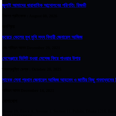
জুলাই আমাদের ধারাবাহিক আন্দোলনের পরিণতি: রিজভী
নিজস্ব প্রতিবেদক :
August 08, 2026
জনপ্রিয়
ডয়েচে ভেলের মুখ মুখি সদ্য বিদায়ী জেনারেল আজিজ
মোঃ শাহিদুন আলম
December 29, 2021
মেসেঞ্জারে ডিলিট হওয়া মেসেজ ফিরে পাওয়ার উপায়
তথ্যপ্রযুক্তি ডেস্ক :
October 20, 2025
সাবেক সেনা প্রধান জেনারেল আজিজ আহমেদ ও জাতীয় কিছু গনমাধ্যমের ম
শাহিদুন আলম
December 14, 2021
যোগাযোগ
House 19, Block A, Avenue 1, Section 11, Pallabi, Dhaka 1216, Ban
+880 1733339696