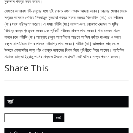
মুকাদ্দাস পর্যন্ত সফর করেন।
সেখানে অন্যান্য নবী-রসুলের সঙ্গে দুই রাকাত নফল নামাজ আদায় করেন। তারপর সেখান থেকে
সপ্তম আসমান পেরিয়ে সিদরাতুল মুনতাহা পর্যন্ত সফরে হজরত জিবরাইল (আ.)-এর নবীজির
(সা.) সঙ্গে পরিভ্রমণ করেন। এ সময় নবীজি (সা.) নভোমণ্ডল, বেহেশত-দোজখ ও সৃষ্টির
বিভিন্ন রহস্য প্রত্যক্ষ করেন এবং পূর্ববর্তী নবীদের সাক্ষাৎ লাভ করেন। পরে রফরফ নামক
বাহনে চড়ে নবীজি (সা.) আল্লাহ রব্বুল আলামিনের আরশে আজিম পর্যন্ত যাওয়ার ও মহান
রব্বুল আলামিনের দিদার লাভের সৌভাগ্য লাভ করেন। নবীজি (সা.) আল্লাহর কাছ থেকে
উম্মতে মোহাম্মদীর জন্য পাঁচ ওয়াক্ত নামাজের বিধান নিয়ে পৃথিবীতে ফিরে আসেন। প্রতিদিন
নামাজে আত্তাহিয়্যাতু পাঠের মাধ্যমে উম্মতে মোহাম্মদী সেই ঘটনার সাক্ষ্য প্রদান করেন।
Share This
সার্চ