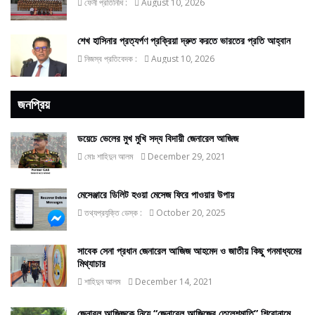
ফেনী প্রতিনিধি :
August 10, 2026
শেখ হাসিনার প্রত্যর্পণ প্রক্রিয়া দ্রুত করতে ভারতের প্রতি আহ্বান
নিজস্ব প্রতিবেদক :
August 10, 2026
জনপ্রিয়
ডয়েচে ভেলের মুখ মুখি সদ্য বিদায়ী জেনারেল আজিজ
মোঃ শাহিদুন আলম
December 29, 2021
মেসেঞ্জারে ডিলিট হওয়া মেসেজ ফিরে পাওয়ার উপায়
তথ্যপ্রযুক্তি ডেস্ক :
October 20, 2025
সাবেক সেনা প্রধান জেনারেল আজিজ আহমেদ ও জাতীয় কিছু গনমাধ্যমের
মিথ্যাচার
শাহিদুন আলম
December 14, 2021
জেনারল আজিজকে নিয়ে “জেনারেল আজিজের তেলেশমাতি” শিরোনামে