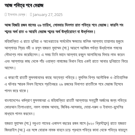
আজ পবিত্র শবে মেরাজ
ইসলাম ডেস্ক :
January 27, 2025
আজ হিজরি রজব মাসের ২৬ তারিখ, সোমবার দিনগত রাত পবিত্র শবে মেরাজ। ফারসি শব
শব্দের অর্থ রাত ও আরবি মেরাজ শব্দের অর্থ ঊর্ধ্বারোহণ বা ঊর্ধ্বগমন।
মহিমান্বিত এ রাতে দুনিয়া ও আখেরাতের সার্বভৌম ক্ষমতার মালিক আল্লাহ তায়ালার হুকুমে
আল্লাহর প্রিয় নবী ও রসুল হজরত মুহাম্মদ (সা.) আরশে আজিম পর্যন্ত ঊর্ধ্বলোক গমনের
সৌভাগ্য লাভ করেছিলেন। এ সময় তিনি মহান আল্লাহ রব্বুল আলামিনের দিদার লাভ করেন
এবং আল্লাহর কাছ থেকে পাঁচ ওয়াক্ত নামাজের বিধান নিয়ে একই রাতে আবার দুনিয়াতে ফিরে
আসেন।
এ কারণেই রাতটি মুসলমানদের কাছে অত্যন্ত পবিত্র। মুসলিম বিশ্ব অলৌকিক ও ঐতিহাসিক
এ ঘটনার স্মারক দিবস হিসেবে প্রতিবছর ২৬ রজবের দিবাগত রাতটিকে শবে মেরাজ হিসেবে
পালন করে থাকে।
বাংলাদেশেও ধর্মপ্রাণ মুসলমানরা এ মহিমান্বিত রাতটি আল্লাহর সন্তুষ্টি অর্জনের জন্য পবিত্র
কোরআন তিলাওয়াত, নফল নামাজ আদায়, জিকির-আসকার, দোয়া-দরুদ ও ইবাদত-বন্দেগির
মাধ্যমে পালন করবেন।
হজরত মুহাম্মদ (সা.) নবুওত লাভের একাদশ বছরের রজব মাসে (৬২০ খ্রিস্টাব্দে) রাতে হজরত
জিবরাইল (আ.) এর সঙ্গে বোরাক নামক বাহনে চড়ে প্রথমে পবিত্র কাবা থেকে পবিত্র বায়তুল