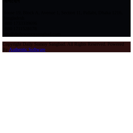
যোগাযোগ
House 19, Block A, Avenue 1, Section 11, Pallabi, Dhaka 1216,
Bangladesh
+880 1733339696
+880 1711528178
info@dailysomoysangbad.com
Copyright Daily Somoy Sangbad. All Rights Reserved. Powered
By
Authentic Software