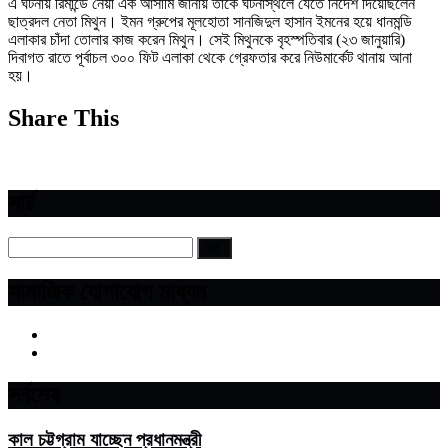
এ ঘটনায় রিমান্ডে নেয়া এক আসামি জানায় তাকে ঘটনাস্থলে যেতে নির্দেশ দিয়েছিলেন
ছাত্রদল নেতা মিথুন। ইমন গ্রুপের মূলহোতা সানজিদুল হাসান ইমনের হয়ে ধানমন্ডি
এলাকার চাঁদা তোলার কাজ করেন মিথুন। সেই মিথুনকে বৃহস্পতিবার (২৩ জানুয়ারি)
দিবাগত রাতে পূর্বাচল ৩০০ ফিট এলাকা থেকে গ্রেফতার করে নিউমার্কেট থানায় আনা
হয়।
Share This
সার্চ
সামাজিক যোগাযোগ মাধ্যম
সর্বশেষ
কাল চট্টগ্রাম যাচ্ছেন প্রধানমন্ত্রী