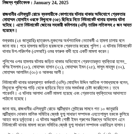
নিজস্ব প্রতিবেদক :
January 24, 2025
রাজধানীর এলিফ্যান্ট রোডে ব্যবসায়ীকে কোপানোর ঘটনায় থাকার অভিযোগে গ্রেফতার
মোহাম্মদ হোসাইন ওরফে মিথুনকে (৩৫) ছিনিয়ে নিতে নিউমার্কেট থানায় হামলার ঘটনা
ঘটেছে। এতে নিউমার্কেট জোনের সহকারী কমিশনার (এসি) তারিক লতিফসহ ৫ জন আহত
হয়েছেন।
শুক্রবার (২৪ জানুয়ারি) ছাত্রদল-যুবদলের অর্ধশতাধিক নেতাকর্মী এ হামলা চালায় বলে
জানা যায়। পরে হামলায় জড়িত ছয়জনকে গ্রেফতার করেছে পুলিশ। এ ঘটনায় নিউমার্কেট
থানার উপ-পরিদর্শক (এসআই) ওমর ফারুক বাদী হয়ে একটি মামলা করেন।
পুলিশের ওপর হামলার ঘটনায় জড়িত থাকার অভিযোগে গ্রেফতারকৃত ব্যক্তিরা হলেন_
বশির ইসলাম (২৮), মোহাম্মদ হাসান (২১), মোহাম্মদ ইমন (২৫), মাসুম মাহমুদ (৩২),
মোহাম্মদ আলামিন (৩০) ও আকবর আলী।
নিউমার্কেট থানার ভারপ্রাপ্ত কর্মকর্তা (ওসি) মোহসিন উদ্দিন আতিক গণমাধ্যমকে বলেন,
মিথুনকে পুলিশের গাড়ি থেকে ছাড়িয়ে নিতে তার সমর্থকরা চেষ্টা করেছিলেন। তবে
পারেননি। এ ঘটনায় আলাদা একটি মামলা হয়েছে এবং গ্রেফতার ব্যক্তিদের আদালতে
পাঠানো হয়েছে।
জানা যায়, রাজধানীর এলিফ্যান্ট রোডে মাল্টিপ্ল্যান সেন্টারের সামনে গত ১০ জানুয়ারি
মাল্টিপ্ল্যান দোকান মালিক সমিতির জ্যেষ্ঠ যুগ্ম সাধারণ সম্পাদক এহতেশামুল হককে কুপিয়ে
আহত করে দুর্বৃত্তরা। এ ঘটনায় সন্ত্রাসী গোষ্ঠী ইমন গ্রুপের বিরুদ্ধে অভিযোগ এনে
নিউমার্কেট থানায় মামলা করেন সমিতির জ্যেষ্ঠ যুগ্ম সাধারণ সম্পাদক ওয়াহিদুল হাসান।