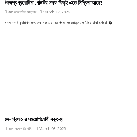
উদ্দেশ্যপ্রণোদিত পোষ্টটির সকল কিছুই এতে মিশ্রিত আছে!
মো: আজমাইন মাহতাব
March 17, 2026
বাংলাদেশে ব‍্যাংকিং জগতের সবচেয়ে জনপ্রিয় কিংবদন্তি কে নিয়ে যারা নোংরা � ...
সেনাপ্রধানের সময়োপযোগী বক্তব্য
সময় সংবাদ রিপোর্ট :
March 03, 2025