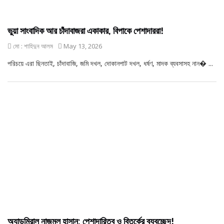
ভুয়া সাংবাদিক আর চাঁদাবাজরা একাকার, বিপাকে পেশাদাররা!
মো : শাহিদুন আলম
May 13, 2026
পরিচয়ে এরা ছিনতাই, চাঁদাবাজি, জমি দখল, দোকানপাট দখল, ধর্ষণ, মাদক ব্যবসাসহ নান� ...
অ্যাডমিরাল নাজমুল হাসান: পেশাদারিত্ব ও বিতর্কের ব্যবচ্ছেদ!