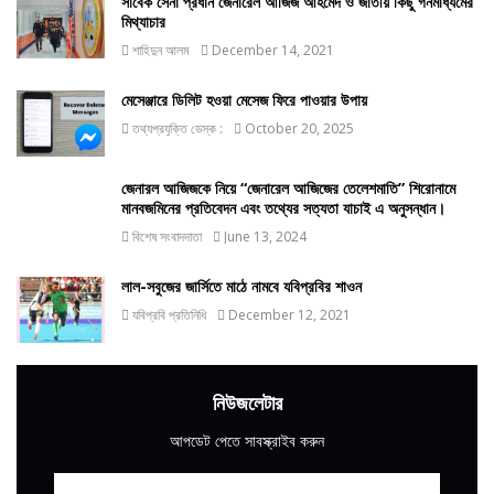
সাবেক সেনা প্রধান জেনারেল আজিজ আহমেদ ও জাতীয় কিছু গনমাধ্যমের
মিথ্যাচার
শাহিদুন আলম
December 14, 2021
মেসেঞ্জারে ডিলিট হওয়া মেসেজ ফিরে পাওয়ার উপায়
তথ্যপ্রযুক্তি ডেস্ক :
October 20, 2025
জেনারল আজিজকে নিয়ে “জেনারেল আজিজের তেলেশমাতি” শিরোনামে
মানবজমিনের প্রতিবেদন এবং তথ্যের সত্যতা যাচাই এ অনুসন্ধান।
বিশেষ সংবাদদাতা
June 13, 2024
লাল-সবুজের জার্সিতে মাঠে নামবে যবিপ্রবির শাওন
যবিপ্রবি প্রতিনিধি
December 12, 2021
নিউজলেটার
আপডেট পেতে সাবস্ক্রাইব করুন