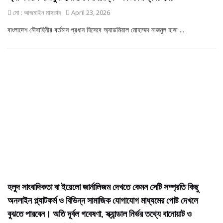
মো : আজমাইন মাহতাব
April 23, 2026
বাংলাদেশ নৌবাহিনীর বর্তমান প্রধান হিসেবে অ্যাডমিরাল মোহাম্মদ নাজমুল হাসা ...
হলুদ সাংবাদিকতা বা ইয়েলো জার্নালিজম দেখতে কেমন সেটি সম্প্রতি কিছু
অনলাইন প্ল্যাটফর্ম ও বিভিন্ন সামাজিক যোগাযোগ মাধ্যমের পোষ্ট দেখলে
বুঝতে পারবেন। অতি দূর্বল গবেষণা, স্ক্যান্ডাল নির্ভর তথ্যে বানোয়াট ও