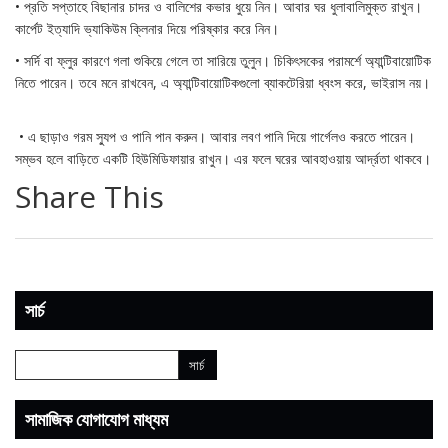
• প্রতি সপ্তাহে বিছানার চাদর ও বালিশের কভার ধুয়ে নিন। আবার ঘর ধুলাবালিমুক্ত রাখুন।
কার্পেট ইত্যাদি ভ্যাকিউম ক্লিনার দিয়ে পরিষ্কার করে নিন।
• সর্দি বা ফ্লুর কারণে গলা শুকিয়ে গেলে তা সারিয়ে তুলুন। চিকিৎসকের পরামর্শে অ্যান্টিবায়োটিক
নিতে পারেন। তবে মনে রাখবেন, এ অ্যান্টিবায়োটিকগুলো ব্যাকটেরিয়া ধ্বংস করে, ভাইরাস নয়।
• এ ছাড়াও গরম স্যুপ ও পানি পান করুন। আবার লবণ পানি দিয়ে গার্গেলও করতে পারেন।
সম্ভব হলে বাড়িতে একটি হিউমিডিফায়ার রাখুন। এর ফলে ঘরের আবহাওয়ায় আর্দ্রতা থাকবে।
Share This
সার্চ
সামাজিক যোগাযোগ মাধ্যম