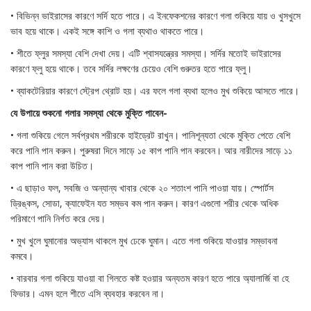
• বিভিন্ন ভাইরাসের কারণে সর্দি হতে পারে। এ ইনফেকশনের কারণে গলা শুকিয়ে যায় ও খুসখুসে
ভাব হয়ে থাকে। একই সঙ্গে কাশি ও গলা ব্যথাও থাকতে পারে।
• শীতে ফ্লুর সমস্যা বেশি দেখা দেয়। এটি শ্বাসযন্ত্রের সমস্যা। সর্দির মতোই ভাইরাসের
কারণে ফ্লু হয়ে থাকে। তবে সর্দির লক্ষণের চেয়েও বেশি গুরুতর হতে পারে ফ্লু।
• ব্যাকটেরিয়ার কারণে স্ট্রেপ থ্রোট হয়। এর ফলে গলা ব্যথা হলেও মুখ শুকিয়ে আসতে পারে।
যে উপায়ে শুকনো গলার সমস্যা থেকে মুক্তি পাবেন-
• গলা শুকিয়ে গেলে সর্বপ্রথম শরীরকে হাইড্রেট রাখুন। পানিশূন্যতা থেকে মুক্তি পেতে বেশি
করে পানি পান করুন। পুরুষরা দিনে সাড়ে ১৫ কাপ পানি পান করবেন। আর নারীদের সাড়ে ১১
কাপ পানি পান করা উচিত।
• এ ছাড়াও ফল, সবজি ও অন্যান্য খাবার থেকে ২০ শতাংশ পানি পাওয়া যায়। স্পোর্টস
ড্রিঙ্কস, সোডা, ক্যাফেইন যত সম্ভব কম পান করুন। কারণ এগুলো শরীর থেকে অধিক
পরিমাণে পানি নির্গত করে দেয়।
• মুখ খুলে ঘুমানোর অভ্যাস থাকলে মুখ ঢেকে ঘুমান। এতে গলা শুকিয়ে যাওয়ার সম্ভাবনা
কমবে।
• বারবার গলা শুকিয়ে যাওয়া বা গিলতে কষ্ট হওয়ার অন্যতম কারণ হতে পারে অ্যালার্জি বা হে
ফিভার। এমন হলে শীতে এসি ব্যবহার করবেন না।