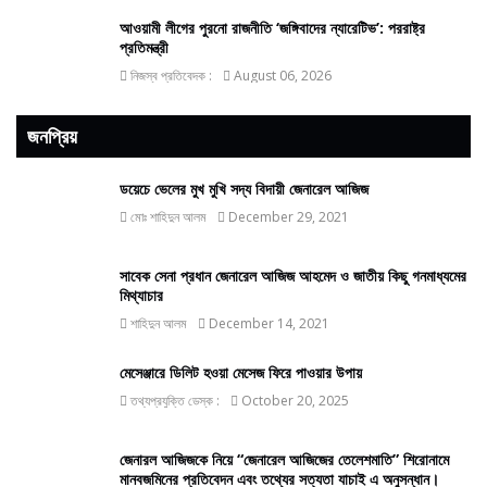
আওয়ামী লীগের পুরনো রাজনীতি ‘জঙ্গিবাদের ন্যারেটিভ’: পররাষ্ট্র
প্রতিমন্ত্রী
নিজস্ব প্রতিবেদক :
August 06, 2026
জনপ্রিয়
ডয়েচে ভেলের মুখ মুখি সদ্য বিদায়ী জেনারেল আজিজ
মোঃ শাহিদুন আলম
December 29, 2021
সাবেক সেনা প্রধান জেনারেল আজিজ আহমেদ ও জাতীয় কিছু গনমাধ্যমের
মিথ্যাচার
শাহিদুন আলম
December 14, 2021
মেসেঞ্জারে ডিলিট হওয়া মেসেজ ফিরে পাওয়ার উপায়
তথ্যপ্রযুক্তি ডেস্ক :
October 20, 2025
জেনারল আজিজকে নিয়ে “জেনারেল আজিজের তেলেশমাতি” শিরোনামে
মানবজমিনের প্রতিবেদন এবং তথ্যের সত্যতা যাচাই এ অনুসন্ধান।