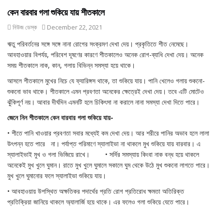
কেন বারবার গলা শুকিয়ে যায় শীতকালে
নিউজ ডেস্ক
December 22, 2021
ঋতু পরিবর্তনের সঙ্গে সঙ্গে নানা রোগের সংক্রমণ দেখা দেয়। প্রকৃতিতে শীত নেমেছে।
আবহাওয়ার বিপর্যয়, পরিবেশ দূষণের কারণে শীতকালেও অনেক রোগ-ব্যাধি দেখা দেয়। অনেক
সময় শীতকালে নাক, কান, গলায় বিভিন্ন সমস্যা হয়ে থাকে।
আসলে শীতকালে মুখের নিচে যে ফ্যারিঙ্গস থাকে, তা শুকিয়ে যায়। পানি খেলেও গলায় শুকনো-
শুকনো ভাব থাকে। শীতকালে এমন প্রবণতা অনেকের ক্ষেত্রেই দেখা দেয়। তবে এটি মোটেও
ঝুঁকিপূর্ণ নয়। আবার দীর্ঘদিন এমনটি হলে চিকিৎসা না করালে নানা সমস্যা দেখা দিতে পারে।
জেনে নিন শীতকালে কেন বারবার গলা শুকিয়ে যায়-
• শীতে পানি খাওয়ার প্রবণতা সবার মধ্যেই কম দেখা দেয়। আর শরীরে পানির অভাব হলে লালা
উৎপন্ন হতে পারে না। পর্যাপ্ত পরিমাণে স্যালাইভা না থাকলে মুখ শুকিয়ে যায় বারবার। এ
স্যালাইভাই মুখ ও গলা ভিজিয়ে রাখে। • সর্দির সমস্যায় কিংবা নাক বন্ধ হয়ে থাকলে
অনেকেই মুখ খুলে ঘুমান। রাতে মুখ খুলে ঘুমালে সকালে ঘুম থেকে উঠে মুখ শুকনো লাগতে পারে।
মুখ খুলে ঘুমানোর ফলে স্যালাইভা শুকিয়ে যায়।
• আবহাওয়ায় উপস্থিত অক্ষতিকর পদার্থের প্রতি রোগ প্রতিরোধ ক্ষমতা অতিরিক্ত
প্রতিক্রিয়া জানিয়ে থাকলে অ্যালার্জি হয়ে থাকে। এর ফলেও গলা শুকিয়ে যেতে পারে।