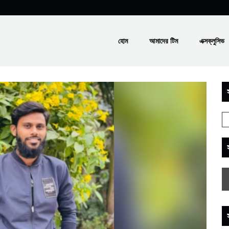
হোম
আমাদের টিম
এক্সক্লুসিভ
স