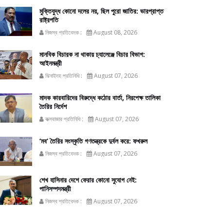
মুক্তিযুদ্ধ কোনো দলের নয়, ছিল পুরো জাতির: ভারপ্রাপ্ত
রাষ্ট্রপতি
নিজস্ব প্রতিবেদক :
August 08, 2026
মানবিক বিচারক না থাকায় চ্যালেঞ্জে বিচার বিভাগ:
আইনমন্ত্রী
ঝিনাইদহ প্রতিনিধি :
August 07, 2026
মাদক কারবারিদের বিরুদ্ধে কঠোর বার্তা, নিরপেক্ষ তালিকা
তৈরির নির্দেশ
কক্সবাজার প্রতিনিধি :
August 07, 2026
‘মব’ তৈরির সংস্কৃতি গণতন্ত্রকে দুর্বল করে: ফখরুল
নিজস্ব প্রতিবেদক :
August 07, 2026
শেখ হাসিনার দেশে ফেরার কোনো সুযোগ নেই:
পানিসম্পদমন্ত্রী
নিজস্ব প্রতিবেদক :
August 07, 2026