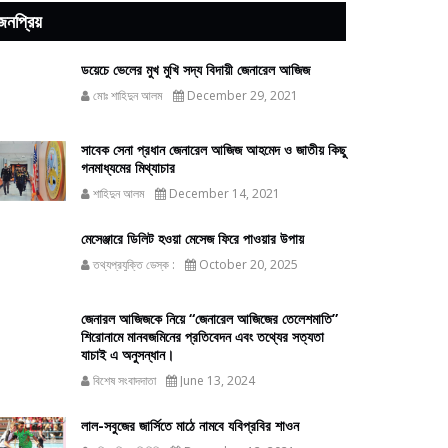
জনপ্রিয়
ডয়েচে ভেলের মুখ মুখি সদ্য বিদায়ী জেনারেল আজিজ
মোঃ শাহিদুন আলম
December 29, 2021
সাবেক সেনা প্রধান জেনারেল আজিজ আহমেদ ও জাতীয় কিছু
গনমাধ্যমের মিথ্যাচার
শাহিদুন আলম
December 14, 2021
মেসেঞ্জারে ডিলিট হওয়া মেসেজ ফিরে পাওয়ার উপায়
তথ্যপ্রযুক্তি ডেস্ক :
October 20, 2025
জেনারল আজিজকে নিয়ে “জেনারেল আজিজের তেলেশমাতি”
শিরোনামে মানবজমিনের প্রতিবেদন এবং তথ্যের সত্যতা
যাচাই এ অনুসন্ধান।
বিশেষ সংবাদদাতা
June 13, 2024
লাল-সবুজের জার্সিতে মাঠে নামবে যবিপ্রবির শাওন