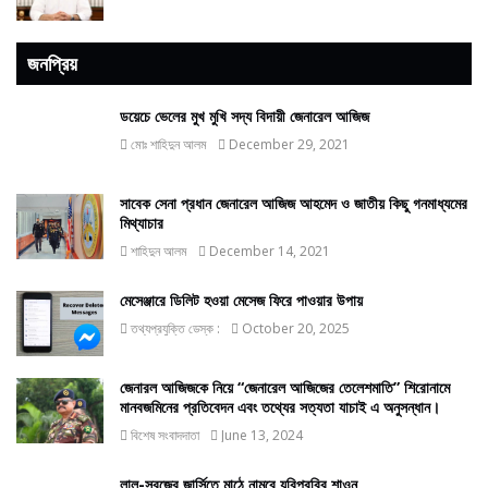
জনপ্রিয়
ডয়েচে ভেলের মুখ মুখি সদ্য বিদায়ী জেনারেল আজিজ
মোঃ শাহিদুন আলম
December 29, 2021
সাবেক সেনা প্রধান জেনারেল আজিজ আহমেদ ও জাতীয় কিছু গনমাধ্যমের
মিথ্যাচার
শাহিদুন আলম
December 14, 2021
মেসেঞ্জারে ডিলিট হওয়া মেসেজ ফিরে পাওয়ার উপায়
তথ্যপ্রযুক্তি ডেস্ক :
October 20, 2025
জেনারল আজিজকে নিয়ে “জেনারেল আজিজের তেলেশমাতি” শিরোনামে
মানবজমিনের প্রতিবেদন এবং তথ্যের সত্যতা যাচাই এ অনুসন্ধান।
বিশেষ সংবাদদাতা
June 13, 2024
লাল-সবুজের জার্সিতে মাঠে নামবে যবিপ্রবির শাওন