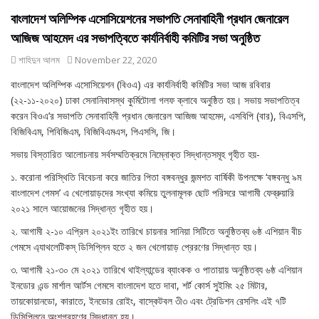
বাংলাদেশ অলিম্পিক এসোসিয়েশনের সভাপতি সেনাবাহিনী প্রধান জেনারেল
আজিজ আহমেদ এর সভাপত্বিতে কার্যনির্বাহী কমিটির সভা অনুষ্ঠিত
শাহিদুন আলম
November 22, 2020
বাংলাদেশ অলিম্পিক এসোসিয়েশন (বিওএ) এর কার্যনির্বাহী কমিটির সভা আজ রবিবার
(২২-১১-২০২০) ঢাকা সেনানিবাসস্থ কুর্মিটোলা গলফ ক্লাবে অনুষ্ঠিত হয়। সভায় সভাপতিত্ব
করেন বিওএ’র সভাপতি সেনাবাহিনী প্রধান জেনারেল আজিজ আহমেদ, এসবিপি (বার), বিএসপি,
বিজিবিএম, পিবিজিএম, বিজিবিএমএস, পিএসসি, জি।
সভায় বিস্তারিত আলোচনায় সর্বসম্মতিক্রমে নিম্নোক্ত সিদ্ধান্তসমূহ গৃহীত হয়-
১. করোনা পরিস্থিতি বিবেচনা করে জাতির পিতা বঙ্গবন্ধুর জন্মশত বার্ষিকী উপলক্ষে ‘বঙ্গবন্ধু ৯ম
বাংলাদেশ গেমস’ এ খেলোয়াড়দের সংখ্যা কমিয়ে তুলনামূলক ছোট পরিসরে আগামী ফেব্রুয়ারি
২০২১ সালে আয়োজনের সিদ্ধান্ত গৃহীত হয়।
২. আগামী ২-১০ এপ্রিল ২০২১ইং তারিখে চায়নার সানিয়া সিটিতে অনুষ্ঠিতব্য ৬ষ্ঠ এশিয়ান বীচ
গেমসে এ্যাথলেটিকস্ ডিসিপ্লিন হতে ২ জন খেলোয়াড় প্রেরণের সিদ্ধান্ত হয়।
৩. আগামী ২১-৩০ মে ২০২১ তারিখে থাইল্যান্ডের ব্যাংকক ও পাতায়ায় অনুষ্ঠিতব্য ৬ষ্ঠ এশিয়ান
ইনডোর এন্ড মার্শাল আর্টস গেমসে বাংলাদেশ হতে দাবা, শর্ট কোর্স সুইমিং ২৫ মিটার,
তায়কোয়ানডো, কারাতে, ইনডোর রোইং, বাস্কেটবল ৩ী৩ এবং ট্রেডিশন রেসলিং এই ৭টি
ডিসিপ্লিনে অংশগ্রহণের সিদ্ধান্ত হয়।