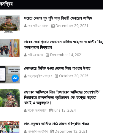
জনপ্রিয়
ডয়েচে ভেলের মুখ মুখি সদ্য বিদায়ী জেনারেল আজিজ
মোঃ শাহিদুন আলম
December 29, 2021
সাবেক সেনা প্রধান জেনারেল আজিজ আহমেদ ও জাতীয় কিছু
গনমাধ্যমের মিথ্যাচার
শাহিদুন আলম
December 14, 2021
মেসেঞ্জারে ডিলিট হওয়া মেসেজ ফিরে পাওয়ার উপায়
তথ্যপ্রযুক্তি ডেস্ক :
October 20, 2025
জেনারল আজিজকে নিয়ে “জেনারেল আজিজের তেলেশমাতি”
শিরোনামে মানবজমিনের প্রতিবেদন এবং তথ্যের সত্যতা
যাচাই এ অনুসন্ধান।
বিশেষ সংবাদদাতা
June 13, 2024
লাল-সবুজের জার্সিতে মাঠে নামবে যবিপ্রবির শাওন
যবিপ্রবি প্রতিনিধি
December 12, 2021