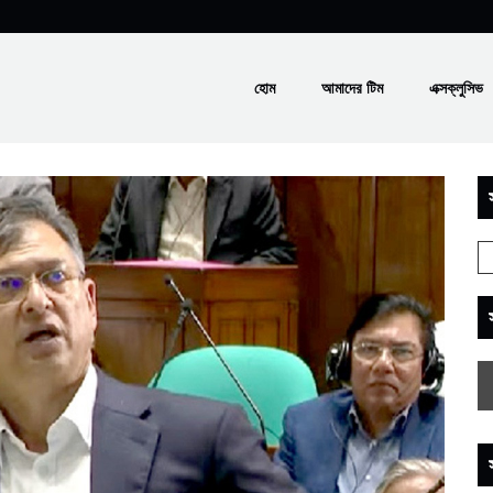
হোম
আমাদের টিম
এক্সক্লুসিভ
স