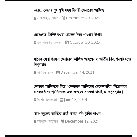
ডয়েচে ভেলের মুখ মুখি সদ্য বিদায়ী জেনারেল আজিজ
মোঃ শাহিদুন আলম
December 29, 2021
মেসেঞ্জারে ডিলিট হওয়া মেসেজ ফিরে পাওয়ার উপায়
তথ্যপ্রযুক্তি ডেস্ক :
October 20, 2025
সাবেক সেনা প্রধান জেনারেল আজিজ আহমেদ ও জাতীয় কিছু গনমাধ্যমের
মিথ্যাচার
শাহিদুন আলম
December 14, 2021
জেনারল আজিজকে নিয়ে “জেনারেল আজিজের তেলেশমাতি” শিরোনামে
মানবজমিনের প্রতিবেদন এবং তথ্যের সত্যতা যাচাই এ অনুসন্ধান।
বিশেষ সংবাদদাতা
June 13, 2024
লাল-সবুজের জার্সিতে মাঠে নামবে যবিপ্রবির শাওন
যবিপ্রবি প্রতিনিধি
December 12, 2021