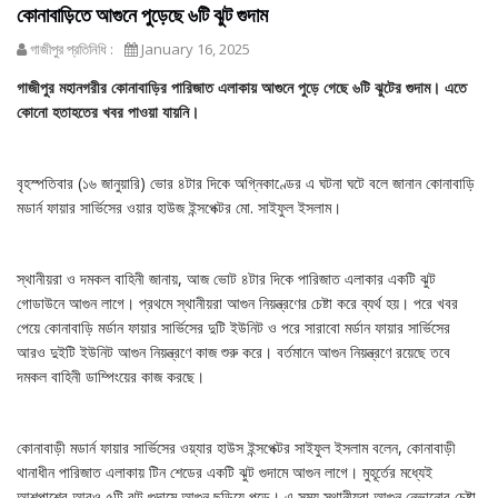
কোনাবাড়িতে আগুনে পুড়েছে ৬টি ঝুট গুদাম
গাজীপুর প্রতিনিধি :
January 16, 2025
গাজীপুর মহানগরীর কোনাবাড়ির পারিজাত এলাকায় আগুনে পুড়ে গেছে ৬টি ঝুটের গুদাম। এতে
কোনো হতাহতের খবর পাওয়া যায়নি।
বৃহস্পতিবার (১৬ জানুয়ারি) ভোর ৪টার দিকে অগ্নিকাণ্ডের এ ঘটনা ঘটে বলে জানান কোনাবাড়ি
মডার্ন ফায়ার সার্ভিসের ওয়ার হাউজ ইন্সপেক্টর মো. সাইফুল ইসলাম।
স্থানীয়রা ও দমকল বাহিনী জানায়, আজ ভোট ৪টার দিকে পারিজাত এলাকার একটি ঝুট
গোডাউনে আগুন লাগে। প্রথমে স্থানীয়রা আগুন নিয়ন্ত্রণের চেষ্টা করে ব্যর্থ হয়। পরে খবর
পেয়ে কোনাবাড়ি মর্ডান ফায়ার সার্ভিসের দুটি ইউনিট ও পরে সারাবো মর্ডান ফায়ার সার্ভিসের
আরও দুইটি ইউনিট আগুন নিয়ন্ত্রণে কাজ শুরু করে। বর্তমানে আগুন নিয়ন্ত্রণে রয়েছে তবে
দমকল বাহিনী ডাম্পিংয়ের কাজ করছে।
কোনাবাড়ী মডার্ন ফায়ার সার্ভিসের ওয়্যার হাউস ইন্সপেক্টর সাইফুল ইসলাম বলেন, কোনাবাড়ী
থানাধীন পারিজাত এলাকায় টিন শেডের একটি ঝুট গুদামে আগুন লাগে। মুহূর্তের মধ্যেই
আশপাশের আরও ৫টি ঝুট গুদামে আগুন ছড়িয়ে পড়ে। এ সময় স্থানীয়রা আগুন নেভানোর চেষ্টা