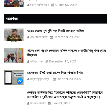
নিজস্ব প্রতিবেদক :
August 06, 2026
জনপ্রিয়
ডয়েচে ভেলের মুখ মুখি সদ্য বিদায়ী জেনারেল আজিজ
মোঃ শাহিদুন আলম
December 29, 2021
সাবেক সেনা প্রধান জেনারেল আজিজ আহমেদ ও জাতীয় কিছু গনমাধ্যমের
মিথ্যাচার
শাহিদুন আলম
December 14, 2021
মেসেঞ্জারে ডিলিট হওয়া মেসেজ ফিরে পাওয়ার উপায়
তথ্যপ্রযুক্তি ডেস্ক :
October 20, 2025
জেনারল আজিজকে নিয়ে “জেনারেল আজিজের তেলেশমাতি” শিরোনামে
মানবজমিনের প্রতিবেদন এবং তথ্যের সত্যতা যাচাই এ অনুসন্ধান।
বিশেষ সংবাদদাতা
June 13, 2024