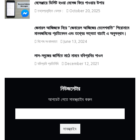
মেসেঞ্জারে ডিলিট হওয়া মেসেজ ফিরে পাওয়ার উপায়
তথ্যপ্রযুক্তি ডেস্ক :
October 20, 2025
জেনারল আজিজকে নিয়ে “জেনারেল আজিজের তেলেশমাতি” শিরোনামে
মানবজমিনের প্রতিবেদন এবং তথ্যের সত্যতা যাচাই এ অনুসন্ধান।
বিশেষ সংবাদদাতা
June 13, 2024
লাল-সবুজের জার্সিতে মাঠে নামবে যবিপ্রবির শাওন
যবিপ্রবি প্রতিনিধি
December 12, 2021
নিউজলেটার
আপডেট পেতে সাবস্ক্রাইব করুন