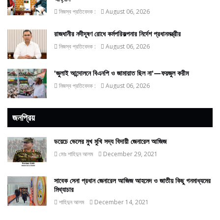
নিজস্ব প্রতিবেদক :
August 06, 2026
রাজধানীর নদীদূষণ রোধে কর্মপরিকল্পনার নির্দেশ প্রধানমন্ত্রীর
নিজস্ব প্রতিবেদক :
August 06, 2026
'জুলাই আন্দোলনে বিএনপি ও জামায়াত ছিল না'—ফয়জুল করীম
নিজস্ব প্রতিবেদক :
August 06, 2026
জনপ্রিয়
ডয়েচে ভেলের মুখ মুখি সদ্য বিদায়ী জেনারেল আজিজ
মোঃ শাহিদুন আলম
December 29, 2021
সাবেক সেনা প্রধান জেনারেল আজিজ আহমেদ ও জাতীয় কিছু গনমাধ্যমের
মিথ্যাচার
শাহিদুন আলম
December 14, 2021