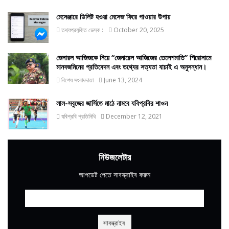
মেসেঞ্জারে ডিলিট হওয়া মেসেজ ফিরে পাওয়ার উপায়
তথ্যপ্রযুক্তি ডেস্ক :
October 20, 2025
জেনারল আজিজকে নিয়ে “জেনারেল আজিজের তেলেশমাতি” শিরোনামে
মানবজমিনের প্রতিবেদন এবং তথ্যের সত্যতা যাচাই এ অনুসন্ধান।
বিশেষ সংবাদদাতা
June 13, 2024
লাল-সবুজের জার্সিতে মাঠে নামবে যবিপ্রবির শাওন
যবিপ্রবি প্রতিনিধি
December 12, 2021
নিউজলেটার
আপডেট পেতে সাবস্ক্রাইব করুন