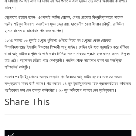
এ মামলায় ৩০ জন আসামির মধ্যে ২৪ জন পলাতক এবং ছয়জন গ্রেফতার অবস্থায় কারাগারে
আছেন।
গ্রেফতার ছয়জন হলেন- এএসআই আমির হোসেন, বেগম রোকেয়া বিশ্ববিদ্যালয়ের সাবেক
প্রক্টর শরিফুল ইসলাম, কনস্টেবল সুজন চন্দ্র রায়, ছাত্রলীগ নেতা ইমরান চৌধুরী, রাফিউল
হাসান রাসেল ও আনোয়ার পারভেজ আপেল।
২০২৪ সালের ১৬ জুলাই রংপুরে পুলিশের গুলিতে নিহত হন রংপুরের বেগম রোকেয়া
বিশ্ববিদ্যালয়ের ইংরেজি বিভাগের শিক্ষার্থী আবু সাঈদ। সেদিন দুই হাত প্রসারিত করে দাঁড়িয়ে
থাকা আবু সাঈদকে পুলিশের গুলি করার ভিডিও সংবাদ মাধ্যমে প্রচার হলে ছাত্র-জনতা বিক্ষুব্ধ
হয়ে ওঠে। আন্দোলন ছড়িয়ে পড়ে দেশব্যাপী। পরদিন থেকে সারাদেশে ডাকা হয় ‘কমপ্লিট
শাটডাউন’ কর্মসূচি।
মামলার পর ট্রাইব্যুনালের তদন্ত সংস্থার প্রতিবেদনে আবু সাঈদ হত্যার সঙ্গে ৩০ জনের
সম্পৃক্ততার বিষয় উঠে আসে। গত বছরের ২৪ জুন ট্রাইব্যুনালের চিফ প্রসিকিউটরের কার্যালয়ে
প্রতিবেদন জমা দেন তদন্ত কর্মকর্তারা। ৩০ জুন অভিযোগ আমলে নেন ট্রাইব্যুনাল।
Share This