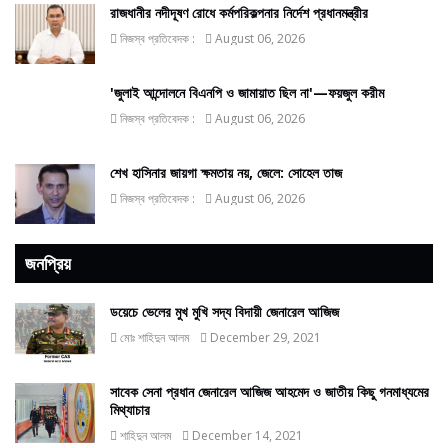
রাজধানীর নদীদূষণ রোধে কর্মপরিকল্পনার নির্দেশ প্রধানমন্ত্রীর
নিজস্ব প্রতিবেদক :
August 06, 2026
'জুলাই আন্দোলনে বিএনপি ও জামায়াত ছিল না'—ফয়জুল করীম
নিজস্ব প্রতিবেদক :
August 06, 2026
শেখ হাসিনার জায়গা ক্ষমতায় নয়, জেলে: সোহেল তাজ
নিজস্ব প্রতিবেদক :
August 06, 2026
জনপ্রিয়
ডয়েচে ভেলের মুখ মুখি সদ্য বিদায়ী জেনারেল আজিজ
মোঃ শাহিদুন আলম
December 29, 2021
সাবেক সেনা প্রধান জেনারেল আজিজ আহমেদ ও জাতীয় কিছু গনমাধ্যমের
মিথ্যাচার
শাহিদুন আলম
December 14, 2021