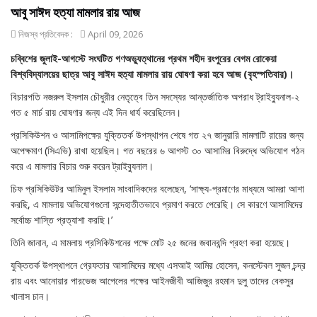
আবু সাঈদ হত্যা মামলার রায় আজ
নিজস্ব প্রতিবেদক :
April 09, 2026
চব্বিশের জুলাই-আগস্টে সংঘটিত গণঅভ্যুত্থানের প্রথম শহীদ রংপুরের বেগম রোকেয়া
বিশ্ববিদ্যালয়ের ছাত্র আবু সাঈদ হত্যা মামলার রায় ঘোষণা করা হবে আজ (বৃহস্পতিবার)।
বিচারপতি নজরুল ইসলাম চৌধুরীর নেতৃত্বে তিন সদস্যের আন্তর্জাতিক অপরাধ ট্রাইব্যুনাল-২
গত ৫ মার্চ রায় ঘোষণার জন্য এই দিন ধার্য করেছিলেন।
প্রসিকিউশন ও আসামিপক্ষের যুক্তিতর্ক উপস্থাপন শেষে গত ২৭ জানুয়ারি মামলাটি রায়ের জন্য
অপেক্ষমাণ (সিএভি) রাখা হয়েছিল। গত বছরের ৬ আগস্ট ৩০ আসামির বিরুদ্ধে অভিযোগ গঠন
করে এ মামলার বিচার শুরু করেন ট্রাইব্যুনাল।
চিফ প্রসিকিউটর আমিনুল ইসলাম সাংবাদিকদের বলেছেন, ‘সাক্ষ্য-প্রমাণের মাধ্যমে আমরা আশা
করছি, এ মামলায় অভিযোগগুলো সন্দেহাতীতভাবে প্রমাণ করতে পেরেছি। সে কারণে আসামিদের
সর্বোচ্চ শাস্তি প্রত্যাশা করছি।’
তিনি জানান, এ মামলায় প্রসিকিউশনের পক্ষে মোট ২৫ জনের জবানবন্দি গ্রহণ করা হয়েছে।
যুক্তিতর্ক উপস্থাপনে গ্রেফতার আসামিদের মধ্যে এসআই আমির হোসেন, কনস্টেবল সুজন চন্দ্র
রায় এবং আনোয়ার পারভেজ আপেলের পক্ষের আইনজীবী আজিজুর রহমান দুলু তাদের বেকসুর
খালাস চান।