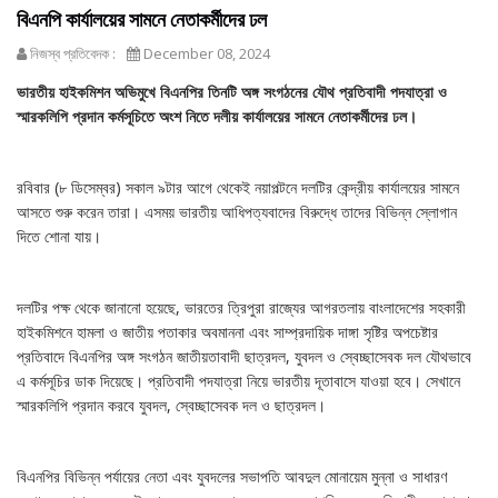
বিএনপি কার্যালয়ের সামনে নেতাকর্মীদের ঢল
নিজস্ব প্রতিবেদক :
December 08, 2024
ভারতীয় হাইকমিশন অভিমুখে বিএনপির তিনটি অঙ্গ সংগঠনের যৌথ প্রতিবাদী পদযাত্রা ও
স্মারকলিপি প্রদান কর্মসূচিতে অংশ নিতে দলীয় কার্যালয়ের সামনে নেতাকর্মীদের ঢল।
রবিবার (৮ ডিসেম্বর) সকাল ৯টার আগে থেকেই নয়াপল্টনে দলটির কেন্দ্রীয় কার্যালয়ের সামনে
আসতে শুরু করেন তারা। এসময় ভারতীয় আধিপত্যবাদের বিরুদ্ধে তাদের বিভিন্ন স্লোগান
দিতে শোনা যায়।
দলটির পক্ষ থেকে জানানো হয়েছে, ভারতের ত্রিপুরা রাজ্যের আগরতলায় বাংলাদেশের সহকারী
হাইকমিশনে হামলা ও জাতীয় পতাকার অবমাননা এবং সাম্প্রদায়িক দাঙ্গা সৃষ্টির অপচেষ্টার
প্রতিবাদে বিএনপির অঙ্গ সংগঠন জাতীয়তাবাদী ছাত্রদল, যুবদল ও স্বেচ্ছাসেবক দল যৌথভাবে
এ কর্মসূচির ডাক দিয়েছে। প্রতিবাদী পদযাত্রা নিয়ে ভারতীয় দূতাবাসে যাওয়া হবে। সেখানে
স্মারকলিপি প্রদান করবে যুবদল, স্বেচ্ছাসেবক দল ও ছাত্রদল।
বিএনপির বিভিন্ন পর্যায়ের নেতা এবং যুবদলের সভাপতি আবদুল মোনায়েম মুন্না ও সাধারণ