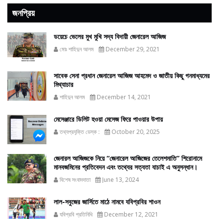
জনপ্রিয়
ডয়েচে ভেলের মুখ মুখি সদ্য বিদায়ী জেনারেল আজিজ
মোঃ শাহিদুন আলম
December 29, 2021
সাবেক সেনা প্রধান জেনারেল আজিজ আহমেদ ও জাতীয় কিছু গনমাধ্যমের
মিথ্যাচার
শাহিদুন আলম
December 14, 2021
মেসেঞ্জারে ডিলিট হওয়া মেসেজ ফিরে পাওয়ার উপায়
তথ্যপ্রযুক্তি ডেস্ক :
October 20, 2025
জেনারল আজিজকে নিয়ে “জেনারেল আজিজের তেলেশমাতি” শিরোনামে
মানবজমিনের প্রতিবেদন এবং তথ্যের সত্যতা যাচাই এ অনুসন্ধান।
বিশেষ সংবাদদাতা
June 13, 2024
লাল-সবুজের জার্সিতে মাঠে নামবে যবিপ্রবির শাওন
যবিপ্রবি প্রতিনিধি
December 12, 2021