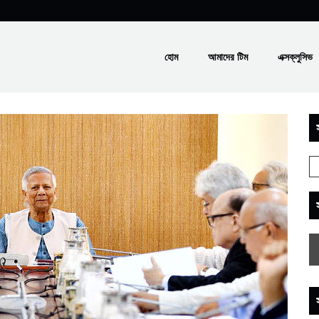
হোম
আমাদের টিম
এক্সক্লুসিভ
স