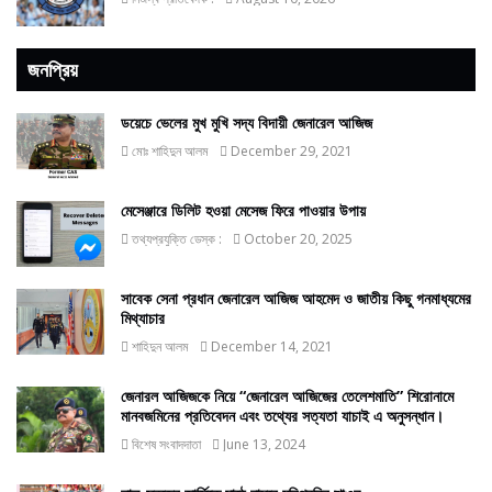
জনপ্রিয়
ডয়েচে ভেলের মুখ মুখি সদ্য বিদায়ী জেনারেল আজিজ
মোঃ শাহিদুন আলম
December 29, 2021
মেসেঞ্জারে ডিলিট হওয়া মেসেজ ফিরে পাওয়ার উপায়
তথ্যপ্রযুক্তি ডেস্ক :
October 20, 2025
সাবেক সেনা প্রধান জেনারেল আজিজ আহমেদ ও জাতীয় কিছু গনমাধ্যমের
মিথ্যাচার
শাহিদুন আলম
December 14, 2021
জেনারল আজিজকে নিয়ে “জেনারেল আজিজের তেলেশমাতি” শিরোনামে
মানবজমিনের প্রতিবেদন এবং তথ্যের সত্যতা যাচাই এ অনুসন্ধান।
বিশেষ সংবাদদাতা
June 13, 2024