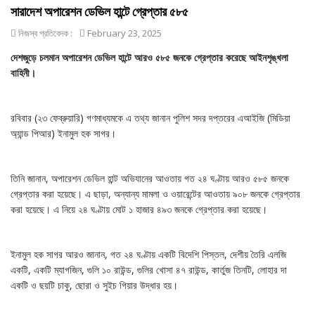
সারাদেশ অপারেশন ডেভিল হান্টে গ্রেপ্তার ৫৮৫
নিজস্ব প্রতিবেদক :
February 23, 2025
দেশজুড়ে চলমান অপারেশন ডেভিল হান্টে আরও ৫৮৫ জনকে গ্রেপ্তার করেছে আইনশৃঙ্খলা
বাহিনী।
রবিবার (২৩ ফেব্রুয়ারি) গণমাধ্যমকে এ তথ্য জানান পুলিশ সদর দপ্তরের এআইজি (মিডিয়া
অ্যান্ড পিআর) ইনামুল হক সাগর।
তিনি জানান, অপারেশন ডেভিল হান্ট অভিযানের আওতায় গত ২৪ ঘণ্টায় আরও ৫৮৫ জনকে
গ্রেপ্তার করা হয়েছে। এ ছাড়া, অন্যান্য মামলা ও ওয়ারেন্টের আওতায় ৯০৮ জনকে গ্রেপ্তার
করা হয়েছে। এ নিয়ে ২৪ ঘণ্টায় মোট ১ হাজার ৪৯৩ জনকে গ্রেপ্তার করা হয়েছে।
ইনামুল হক সাগর আরও জানান, গত ২৪ ঘণ্টায় একটি বিদেশি পিস্তল, দেশীয় তৈরি এলজি
একটি, একটি ম্যাগজিন, গুলি ১০ রাউন্ড, গুলির খোসা ৪৭ রাউন্ড, কার্তুজ তিনটি, লোহার দা
একটি ও ছয়টি চাকু, ছোরা ও সুইচ গিয়ার উদ্ধার হয়।