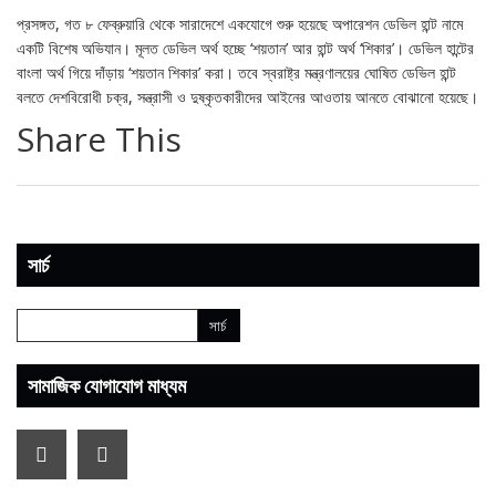
প্রসঙ্গত, গত ৮ ফেব্রুয়ারি থেকে সারাদেশে একযোগে শুরু হয়েছে অপারেশন ডেভিল হান্ট নামে
একটি বিশেষ অভিযান। মূলত ডেভিল অর্থ হচ্ছে ‘শয়তান’ আর হান্ট অর্থ ‘শিকার’। ডেভিল হান্টের
বাংলা অর্থ গিয়ে দাঁড়ায় ‘শয়তান শিকার’ করা। তবে স্বরাষ্ট্র মন্ত্রণালয়ের ঘোষিত ডেভিল হান্ট
বলতে দেশবিরোধী চক্র, সন্ত্রাসী ও দুষ্কৃতকারীদের আইনের আওতায় আনতে বোঝানো হয়েছে।
Share This
সার্চ
সামাজিক যোগাযোগ মাধ্যম