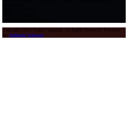
Bangladesh
+880 1733339696
+880 1711528178
info@dailysomoysangbad.com
Copyright Daily Somoy Sangbad. All Rights Reserved. Powered
By
Authentic Software