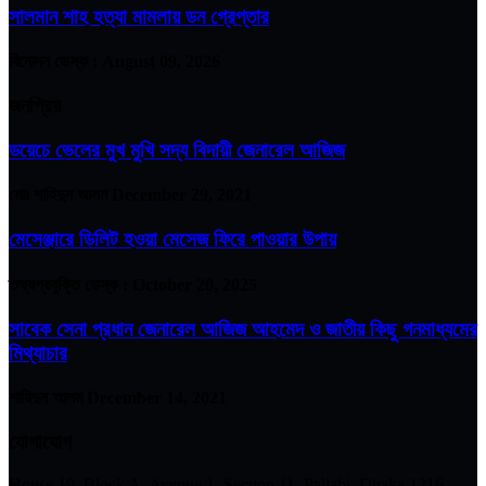
সালমান শাহ হত্যা মামলায় ডন গ্রেপ্তার
বিনোদন ডেস্ক :
August 09, 2026
জনপ্রিয়
ডয়েচে ভেলের মুখ মুখি সদ্য বিদায়ী জেনারেল আজিজ
মোঃ শাহিদুন আলম
December 29, 2021
মেসেঞ্জারে ডিলিট হওয়া মেসেজ ফিরে পাওয়ার উপায়
তথ্যপ্রযুক্তি ডেস্ক :
October 20, 2025
সাবেক সেনা প্রধান জেনারেল আজিজ আহমেদ ও জাতীয় কিছু গনমাধ্যমের
মিথ্যাচার
শাহিদুন আলম
December 14, 2021
যোগাযোগ
House 19, Block A, Avenue 1, Section 11, Pallabi, Dhaka 1216,