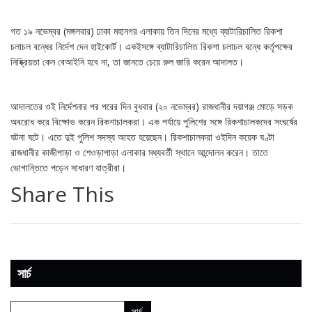
গত ১৯ নভেম্বর (মঙ্গলবার) ঢাকা মহানগর এলাকায় তিন দিনের মধ্যে ব্যাটারিচালিত রিকশা
চলাচল বন্ধের নির্দেশ দেন হাইকোর্ট। একইসঙ্গে ব্যাটারিচালিত রিকশা চলাচল বন্ধে কর্তৃপক্ষের
নিষ্ক্রিয়তা কেন বেআইনি হবে না, তা জানতে চেয়ে রুল জারি করেন আদালত।
আদালতের ওই নির্দেশনার পর পরের দিন বুধবার (২০ নভেম্বর) রাজধানীর দয়াগঞ্জ মোড়ে সড়ক
অবরোধ করে বিক্ষোভ করেন রিকশাচালকরা। এক পর্যায়ে পুলিশের সঙ্গে রিকশাচালকদের সংঘর্ষের
ঘটনা ঘটে। এতে দুই পুলিশ সদস্য আহত হয়েছেন। রিকশাচালকরা ওইদিন কয়েক ঘণ্টা
রাজধানীর কাজীপাড়া ও শেওড়াপাড়া এলাকার মধ্যবর্তী স্থানে আন্দোলন করেন। তাতে
ভোগান্তিতে পড়েন সাধারণ যাত্রীরা।
Share This
সার্চ