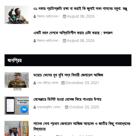
৩১ দফার প্রতিশ্রুতি রক্ষা না করাই কি জুলাই সনদ পালনের নমুনা: মঞ্জু
নিজস্ব প্রতিবেদক :
August 08, 2026
একটি মহল দেশকে অস্থিতিশীল করার চেষ্টা করছে : ফখরুল
নিজস্ব প্রতিবেদক :
August 08, 2026
জনপ্রিয়
ডয়েচে ভেলের মুখ মুখি সদ্য বিদায়ী জেনারেল আজিজ
মোঃ শাহিদুন আলম
December 29, 2021
মেসেঞ্জারে ডিলিট হওয়া মেসেজ ফিরে পাওয়ার উপায়
তথ্যপ্রযুক্তি ডেস্ক :
October 20, 2025
সাবেক সেনা প্রধান জেনারেল আজিজ আহমেদ ও জাতীয় কিছু গনমাধ্যমের
মিথ্যাচার