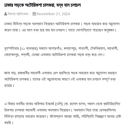
ঢাকার সড়কে অটোরিকশা চালকরা, বন্ধ যান চলাচল
নিজস্ব প্রতিবেদক :
November 21, 2024
ঢাকার বিভিন্ন সড়কে অবস্থান নিয়েছেন অটোরিকশা চালকরা। সড়ক অবরোধ করে আন্দোলন
করেন তারা। এর ফলে বন্ধ হয়ে যায় যান চলাচল। তাতে ভোগান্তিতে পড়েছেন মানুষজন।
বৃহস্পতিবার (২১ নভেম্বর) সকালে আগারগাঁও, কল্যাণপুর, গাবতলী, টেকনিক্যাল, মহাখালী,
মোহাম্মদপুর, পল্লবী, ডেমরা এলাকায় অটোরিকশা চালকরা সড়ক বন্ধ করে দেন।
জানা যায়, রাজধানীর মহাখালী এলাকার রেল ক্রসিংয়ে সড়ক অবরোধ করে আন্দোলন করছেন
অটোরিকশা চালকরা। তাদের এই আন্দোলনের কারণে ওই এলাকায় যান চলাচল সম্পূর্ণ বন্ধ
রয়েছে।
এ বিষয়ে বনানীর থানার অফিসার ইনচার্জ (ওসি) মো. রাসেল বলেন, সকাল থেকে ব্যাটারিচালিত
রিকশার চালকরা মহাখালী এলাকায় অবস্থান নিয়েছেন। অবস্থান নিয়ে তারা রেলক্রসিংসহ
বিভিন্ন রাস্তায় অবরোধ করেছেন। ঘটনাস্থলে আমরা আছি, পরিস্থিতি নিয়ন্ত্রণে আনার চেষ্টা
করছি।