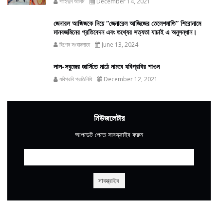
শাহিদুন আলম
December 14, 2021
জেনারল আজিজকে নিয়ে “জেনারেল আজিজের তেলেশমাতি” শিরোনামে
মানবজমিনের প্রতিবেদন এবং তথ্যের সত্যতা যাচাই এ অনুসন্ধান।
বিশেষ সংবাদদাতা
June 13, 2024
লাল-সবুজের জার্সিতে মাঠে নামবে যবিপ্রবির শাওন
যবিপ্রবি প্রতিনিধি
December 12, 2021
নিউজলেটার
আপডেট পেতে সাবস্ক্রাইব করুন