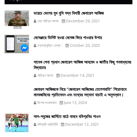
ডয়েচে ভেলের মুখ মুখি সদ্য বিদায়ী জেনারেল আজিজ
মোঃ শাহিদুন আলম
December 29, 2021
মেসেঞ্জারে ডিলিট হওয়া মেসেজ ফিরে পাওয়ার উপায়
তথ্যপ্রযুক্তি ডেস্ক :
October 20, 2025
সাবেক সেনা প্রধান জেনারেল আজিজ আহমেদ ও জাতীয় কিছু গনমাধ্যমের
মিথ্যাচার
শাহিদুন আলম
December 14, 2021
জেনারল আজিজকে নিয়ে “জেনারেল আজিজের তেলেশমাতি” শিরোনামে
মানবজমিনের প্রতিবেদন এবং তথ্যের সত্যতা যাচাই এ অনুসন্ধান।
বিশেষ সংবাদদাতা
June 13, 2024
লাল-সবুজের জার্সিতে মাঠে নামবে যবিপ্রবির শাওন
যবিপ্রবি প্রতিনিধি
December 12, 2021