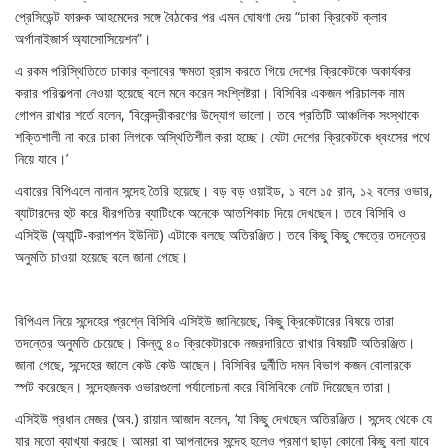
প্রেসিডেন্ট ফারুক আহমেদের সঙ্গে বৈঠকের পর এমন ঘোষণা দেয় “ঢাকা ক্রিকেট ক্লাব
অর্গানাইজার্স অ্যাসোসিয়েশন”।
এ রকম পরিস্থিতিতে ঢাকার ক্লাবের ক্ষমতা হ্রাস করতে গিয়ে দেশের ক্রিকেটকে অকার্যকর
করার পরিকল্পনা নেওয়া হয়েছে বলে মনে করেন সংশ্লিষ্টরা। বিসিবির একজন পরিচালক নাম
গোপন রাখার শর্তে বলেন, ‘বিকেন্দ্রীকরণের উদ্যোগ ভালো। তবে প্রতিটি আঞ্চলিক সংস্থাকে
শক্তিশালী না করে ঢাকা লিগকে অস্থিতিশীল করা হচ্ছে। যেটা দেশের ক্রিকেটকে ধ্বংসের পথে
নিয়ে যাবে।’
এবারের বিপিএলে নানান সন্দেহ তৈরি হয়েছে। বড় বড় ওয়াইড, ১ বলে ১৫ রান, ১২ বলের ওভার,
ব্যাটারদের হুট করে ধীরগতির ব্যাটিংকে অনেকে আতশিকাচ দিয়ে দেখছেন। তবে বিসিবি ও
এসিইউ (অ্যান্টি-করাপশন ইউনিট) এটাকে বলছে অতিরঞ্জিত। তবে কিছু কিছু ক্ষেত্রে তদন্তের
অনুমতি চাওয়া হয়েছে বলে জানা গেছে।
বিপিএল নিয়ে সন্দেহের প্রশ্নে বিসিবি এসিইউ জানিয়েছে, কিছু ক্রিকেটারের বিষয়ে তারা
তদন্তের অনুমতি চেয়েছে। কিন্তু ৪০ ক্রিকেটারকে নজরদারিতে রাখার বিষয়টি অতিরঞ্জিত।
জানা গেছে, সন্দেহের জালে কেউ কেউ আছেন। বিসিবির দুর্নীতি দমন বিভাগ কজন বোলারকে
স্পট করেছেন। সন্দেহজনক ওভারগুলো পর্যালোচনা করে বিসিবিকে নোট দিয়েছেন তারা।
এসিইউ প্রধান মেজর (অব.) রায়ান আজাদ বলেন, ‘যা কিছু দেখছেন অতিরঞ্জিত। সন্দেহ থেকে যে
যার মতো ব্যাখ্যা করছে। আমরা বা আপনাদের সন্দেহ হলেও প্রমাণ ছাড়া কোনো কিছু বলা যাবে