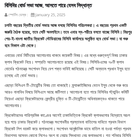
বিসিবির বোর্ড সভা আজ, আসতে পারে যেসব সিদ্ধান্ত
স্পোর্টস ডেস্ক :
January 25, 2025
চলতি বছরের দ্বিতীয় বোর্ড সভায় আজ বসছে বিসিবির পরিচলকরা। এ বছরের প্রথম একটি
জরুরি বৈঠক হয়েছে, তবে সেটি অনলাইনে। তবে এবার স্ব-শরীরে বসতে যাচ্ছে বিসিবি। মিরপুর
শের-ই-বাংলা জাতীয় ক্রিকেট স্টেডিয়ামের বিসিবি কার্যালয়ে অনুষ্ঠিত হবে বোর্ড সভা। যা শুরু
হবে বিকাল ৩টা থেকে।
এবারের বোর্ড মিটিংয়ের আলোচনায় থাকবে কয়েকটি বিষয়। এর মধ্যে গুরুত্বপূর্ণ বিষয় ঢাকার
ক্লাব ক্রিকেট নিয়ে। সম্প্রতি আলোচনাতে রয়েছে এই বিষয়। সিসিডিএমের ৭৮টি ক্লাব
বোর্ডের গঠনতন্ত্র সংশোধন নিয়ে বেশ শক্ত দাবিই জানিয়েছে। সেটি অন্যতম প্রধান ইস্যু হতে
চলেছে এই বোর্ড সভায়।
এছাড়া বিপিএল টি-টোয়েন্টির বিষয় তো থাকছেই। ফ্র্যাঞ্চাইজিদের বেতন ইস্যু থেকে শুরু করে
আরও নানাবিধ বিষয়ে বিপিএলে আছে জটিলতা। আলোচনা হতে পারে বিসিবির স্ট্যান্ডিং কমিটি
নিয়েও! এছাড়া ক্রিকেটারদের কেন্দ্রীয় চুক্তি ও টি-টোয়েন্টিতে অধিনায়কত্বও থাকতে পারে
আলোচনায়।
ক্রিকেটারদের পারিশ্রমিক কাণ্ডের আগেই ঢাকাভিত্তিক ক্রিকেট ক্লাবগুলোর বিদ্রোহে অচল
হয়ে পড়ে ঢাকার ক্রিকেট। গঠনতন্ত্র সংশোধনীর প্রস্তাবনা বাতিলের দাবিতে প্রথম বিভাগ
ক্রিকেট লিগ বয়কট করে ক্লাবগুলো। সংশোধন আনুষ্ঠানিক ভাবে বাতিল না হওয়া পর্যন্ত প্রথম
বিভাগসহ আসন্ন কোনো লিগেও অংশ না নেয়ার সিদ্ধান্ত নেয় ক্লাবগুলো। গত শনিবার বিসিবি