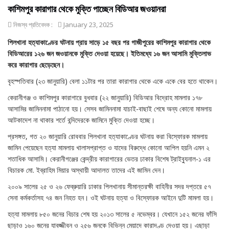
কাশিমপুর কারাগার থেকে মুক্তি পাচ্ছেন বিডিআর জওয়ানরা
নিজস্ব প্রতিবেদক :
January 23, 2025
পিলখানা হত্যাকাণ্ডের ঘটনায় প্রায় সাড়ে ১৫ বছর পর গাজীপুরের কাশিমপুর কারাগার থেকে
বিডিআরের ১২৬ জন জওয়ানকে মুক্তি দেওয়া হয়েছে। ইতিমধ্যে ১৬ জন আসামি মুক্তিলাভ
করে কারাগার ছেড়েছেন।
বৃহস্পতিবার (২৩ জানুয়ারি) বেলা ১১টার পর তারা কারাগার থেকে একে একে বের হতে থাকেন।
কেরানীগঞ্জ ও কাশিমপুর কারাগারে বুধবার (২২ জানুয়ারি) বিডিআর বিদ্রোহ মামলার ১৭৮
আসামির জামিননামা পাঠানো হয়। সেসব জামিননামা যাচাই-বাছাই শেষে অন্য কোনো মামলায়
আটকাদেশ না থাকার শর্তে বন্দিদেরকে জামিনে মুক্তি দেওয়া হচ্ছে।
প্রসঙ্গত, গত ২০ জানুয়ারি রোববার পিলখানা হত্যাকাণ্ডের ঘটনায় করা বিস্ফোরক মামলায়
জামিন পেয়েছেন হত্যা মামলায় খালাসপ্রাপ্ত ও যাদের বিরুদ্ধে কোনো আপিল হয়নি এমন ২
শতাধিক আসামি। কেরানীগঞ্জের কেন্দ্রীয় কারাগারের ভেতর ঢাকার বিশেষ ট্রাইব্যুনাল-১ এর
বিচারক মো. ইব্রাহিম মিয়ার অস্থায়ী আদালত তাদের এই জামিন দেন।
২০০৯ সালের ২৫ ও ২৬ ফেব্রুয়ারি ঢাকার পিলখানায় সীমান্তরক্ষী বাহিনীর সদর দপ্তরে ৫৭
সেনা কর্মকর্তাসহ ৭৪ জন নিহত হন। ওই ঘটনায় হত্যা ও বিস্ফোরক আইনে দুটি মামলা হয়।
হত্যা মামলায় ৮৫০ জনের বিচার শেষ হয় ২০১৩ সালের ৫ নভেম্বর। যেখানে ১৫২ জনের ফাঁসি
ছাড়াও ১৬০ জনের যাবজ্জীবন ও ২৫৬ জনকে বিভিন্ন মেয়াদে কারাদণ্ড দেওয়া হয়। এছাড়া