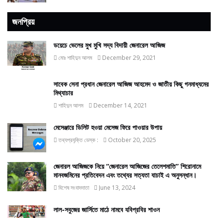
জনপ্রিয়
ডয়েচে ভেলের মুখ মুখি সদ্য বিদায়ী জেনারেল আজিজ
মোঃ শাহিদুন আলম
December 29, 2021
সাবেক সেনা প্রধান জেনারেল আজিজ আহমেদ ও জাতীয় কিছু গনমাধ্যমের
মিথ্যাচার
শাহিদুন আলম
December 14, 2021
মেসেঞ্জারে ডিলিট হওয়া মেসেজ ফিরে পাওয়ার উপায়
তথ্যপ্রযুক্তি ডেস্ক :
October 20, 2025
জেনারল আজিজকে নিয়ে “জেনারেল আজিজের তেলেশমাতি” শিরোনামে
মানবজমিনের প্রতিবেদন এবং তথ্যের সত্যতা যাচাই এ অনুসন্ধান।
বিশেষ সংবাদদাতা
June 13, 2024
লাল-সবুজের জার্সিতে মাঠে নামবে যবিপ্রবির শাওন