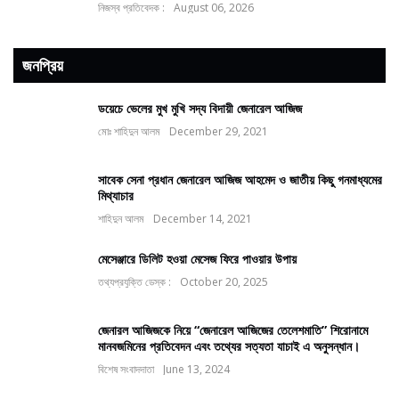
নিজস্ব প্রতিবেদক :
August 06, 2026
জনপ্রিয়
ডয়েচে ভেলের মুখ মুখি সদ্য বিদায়ী জেনারেল আজিজ
মোঃ শাহিদুন আলম
December 29, 2021
সাবেক সেনা প্রধান জেনারেল আজিজ আহমেদ ও জাতীয় কিছু গনমাধ্যমের
মিথ্যাচার
শাহিদুন আলম
December 14, 2021
মেসেঞ্জারে ডিলিট হওয়া মেসেজ ফিরে পাওয়ার উপায়
তথ্যপ্রযুক্তি ডেস্ক :
October 20, 2025
জেনারল আজিজকে নিয়ে “জেনারেল আজিজের তেলেশমাতি” শিরোনামে
মানবজমিনের প্রতিবেদন এবং তথ্যের সত্যতা যাচাই এ অনুসন্ধান।
বিশেষ সংবাদদাতা
June 13, 2024