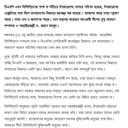
বিএনপি এখন ফিলিস্তিনের পক্ষে না দাঁড়িয়ে ইসরায়েলের দোসরে পরিণত হয়েছে, ইসরায়েলের
এজেন্টদের সঙ্গে মিলে বাংলাদেশের বিরুদ্ধে ষড়যন্ত্র শুরু করেছে। আমাদের কাছে তথ্য প্রমাণ
আছে। তারা দেশ ও জনগণের শত্রু। বলে মন্তব্য করেছেন আওয়ামী লীগের যুগ্ম সাধারণ
সম্পাদক ও পররাষ্ট্রমন্ত্রী ড. হাছান মাহমুদ।
মঙ্গলবার (১৪ মে) জাতীয় প্রেস ক্লাবের সামনে বাংলাদেশ স্বাধীনতা পরিষদ আয়োজিত
ফিলিস্তিনে গণহত্যা বন্ধ ও বিএনপির দেশবিরোধী ষড়যন্ত্রের বিরুদ্ধে এক মানববন্ধন ও
সমাবেশে প্রধান অতিথির বক্তব্যে এসব কথা বলেন তিনি।
পুরো পৃথিবী এই বর্বরতার প্রতিবাদে সোচ্চার হয়েছে জানিয়ে তিনি বলেন, কিন্তু আমরা দেখতে
পাচ্ছি বিএনপি ও জামায়াত, যারা ধর্ম নিয়ে রাজনীতি করার চেষ্টা করে, এই মানবতার বিরুদ্ধে
অপরাধের বিরুদ্ধে একটা শব্দও উচ্চারণ করেনি। কারণ কেউ অসন্তুষ্ট হতে পারে।
হাছান মাহমুদ বলেন, আমাদের দেশে কিছু ইসলামী দল আছে, তারা কারণে-অকারণে বায়তুল
মোকাররমের দাঁড়িয়ে যান। আপনারা কোথায় এখন? আপনাদের কেন খুঁজে পাওয়া যাচ্ছে না।
নির্বাচনের আগে সরকার নামানোর জন্য বায়তুল মোকাররমের সামনে এসে আন্দোলন করেন, কই
ফিলিস্তিনি ভাইদের পক্ষে, ইসরায়েলের বিপক্ষে তো একটা বড় মিছিল করতে দেখলাম না।
ফিলিস্তিনি মানুষদের প্রতি সহমর্মিতা প্রকাশ করে পররাষ্ট্রমন্ত্রী বলেন, ইসরায়েলি বর্বরতার
কারণে যারা নিহিত হয়েছেন তাদের মাগফেরাত কামনা করি। যারা আহত হয়েছেন তাদের প্রতি
সহানুভূতি জানাই। বাংলাদেশের মানুষের অবস্থান সবসময় মুক্তিকামী মানুষের পক্ষে ছিল।
আমাদের নীতি ফিলিস্তিনি মুক্তিকামী মানুষের পক্ষে।