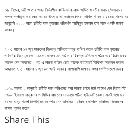
তার নিজের, স্ত্রী ও তার ওপর নির্ভরশীল ব্যক্তিদের নামে অর্জিত যাবতীয় স্থাবর/অস্থাবর
সম্পদ সম্পত্তি দায়-দেনা আয়ের উৎস ও তা অর্জনের বিবরণ দাখিল না করায় ২০০০ সালের ১৯
জানুয়ারি ২০০০ সালে দুর্নীতি দমন ব্যুরোর পরিদর্শক আমিনুল ইসলাম তার নামে একটি মামলা
করেন।
২০০১ সালের ১৭ জুন ফারুকের বিরুদ্ধে অভিযোগপত্র দাখিল করেন দুর্নীতি দমন ব্যুরোর
পরিদর্শক ইমদাদুল হক। ২০০৬ সালের ২৩ মার্চ তার বিরুদ্ধে অভিযোগ গঠন করে বিচার শুরুর
আদেশ দেন আদালত। পরে এ মামলা বাতিল চেয়ে ফারুক হাইকোর্টে রিভিশন আবেদন করলে
আদালত ২০১০ সালের ১ জুন রুল জারি করেন। পাশাপাশি মামলার ওপর স্থগিতাদেশ দেন।
২০২৩ সালের ২ জানুয়ারি দুর্নীতি দমন কমিশনের করা মামলা চলবে মর্মে আদেশ দেন বিচারপতি
নজরুল ইসলাম তালুকদার ও খিজির হায়াতের সমন্বয়ে গঠিত হাইকোর্ট বেঞ্চ। একই সঙ্গে ছয়
মাসের মধ্যে মামলা নিষ্পত্তির নির্দেশও দেন আদালত। মামলা চলাকালে আদালত তিনজনের
সাক্ষ্য গ্রহণ করেন।
Share This