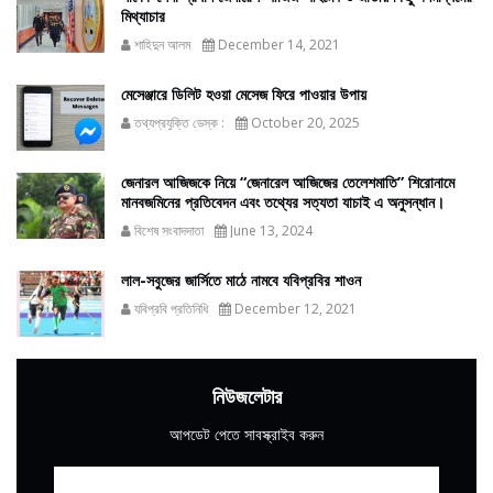
মিথ্যাচার
শাহিদুন আলম
December 14, 2021
মেসেঞ্জারে ডিলিট হওয়া মেসেজ ফিরে পাওয়ার উপায়
তথ্যপ্রযুক্তি ডেস্ক :
October 20, 2025
জেনারল আজিজকে নিয়ে “জেনারেল আজিজের তেলেশমাতি” শিরোনামে
মানবজমিনের প্রতিবেদন এবং তথ্যের সত্যতা যাচাই এ অনুসন্ধান।
বিশেষ সংবাদদাতা
June 13, 2024
লাল-সবুজের জার্সিতে মাঠে নামবে যবিপ্রবির শাওন
যবিপ্রবি প্রতিনিধি
December 12, 2021
নিউজলেটার
আপডেট পেতে সাবস্ক্রাইব করুন