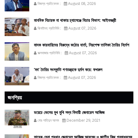
নিজস্ব প্রতিবেদক :
August 08, 2026
মানবিক বিচারক না থাকায় চ্যালেঞ্জে বিচার বিভাগ: আইনমন্ত্রী
ঝিনাইদহ প্রতিনিধি :
August 07, 2026
মাদক কারবারিদের বিরুদ্ধে কঠোর বার্তা, নিরপেক্ষ তালিকা তৈরির নির্দেশ
কক্সবাজার প্রতিনিধি :
August 07, 2026
‘মব’ তৈরির সংস্কৃতি গণতন্ত্রকে দুর্বল করে: ফখরুল
নিজস্ব প্রতিবেদক :
August 07, 2026
জনপ্রিয়
ডয়েচে ভেলের মুখ মুখি সদ্য বিদায়ী জেনারেল আজিজ
মোঃ শাহিদুন আলম
December 29, 2021
সাবেক সেনা প্রধান জেনারেল আজিজ আহমেদ ও জাতীয় কিছু গনমাধ্যমের