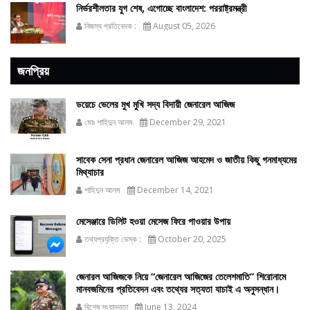
নির্ভরশীলতার যুগ শেষ, এগোচ্ছে বাংলাদেশ: পররাষ্ট্রমন্ত্রী
নিজস্ব প্রতিবেদক :
August 05, 2026
জনপ্রিয়
ডয়েচে ভেলের মুখ মুখি সদ্য বিদায়ী জেনারেল আজিজ
মোঃ শাহিদুন আলম
December 29, 2021
সাবেক সেনা প্রধান জেনারেল আজিজ আহমেদ ও জাতীয় কিছু গনমাধ্যমের
মিথ্যাচার
শাহিদুন আলম
December 14, 2021
মেসেঞ্জারে ডিলিট হওয়া মেসেজ ফিরে পাওয়ার উপায়
তথ্যপ্রযুক্তি ডেস্ক :
October 20, 2025
জেনারল আজিজকে নিয়ে “জেনারেল আজিজের তেলেশমাতি” শিরোনামে
মানবজমিনের প্রতিবেদন এবং তথ্যের সত্যতা যাচাই এ অনুসন্ধান।
বিশেষ সংবাদদাতা
June 13, 2024