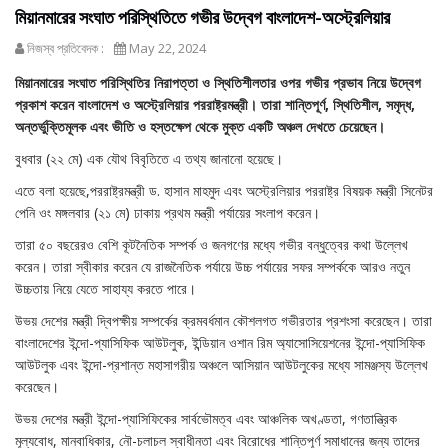
মিয়ানমারের সংঘাত পরিস্থিতিতে গভীর উদ্বেগ বাংলাদেশ-অস্ট্রেলিয়ার
নিজস্ব প্রতিবেদক :
May 22, 2024
মিয়ানমারের সংঘাত পরিস্থিতির নিরাপত্তা ও স্থিতিশীলতার ওপর গভীর প্রভাব নিয়ে উদ্বেগ
প্রকাশ করেন বাংলাদেশ ও অস্ট্রেলিয়ার পররাষ্ট্রমন্ত্রী। তারা শান্তিপূর্ণ, স্থিতিশীল, সমৃদ্ধ,
অন্তর্ভুক্তিমূলক এবং ভীতি ও হস্তক্ষেপ থেকে মুক্ত একটি অঞ্চল দেখতে চেয়েছেন।
বুধবার (২২ মে) এক যৌথ বিবৃতিতে এ তথ্য জানানো হয়েছে।
এতে বলা হয়েছে,পররাষ্ট্রমন্ত্রী ড. হাসান মাহমুদ এবং অস্ট্রেলিয়ার পররাষ্ট্র বিষয়ক মন্ত্রী সিনেটর
পেনি ওং মঙ্গলবার (২১ মে) ঢাকায় প্রথম মন্ত্রী পর্যায়ের সংলাপ করেন।
তারা ৫০ বছরেরও বেশি কূটনৈতিক সম্পর্ক ও জনগণের মধ্যে গভীর বন্ধুত্বের কথা উল্লেখ
করেন। তারা স্বীকার করেন যে রাজনৈতিক পর্যায়ে উচ্চ পর্যায়ের সফর সম্পর্ককে আরও নতুন
উচ্চতায় নিয়ে যেতে সাহায্য করতে পারে।
উভয় দেশের মন্ত্রী দ্বিপক্ষীয় সম্পর্কের ক্রমবর্ধমান কৌশলগত গভীরতার প্রশংসা করেছেন। তারা
বাংলাদেশের ইন্দো-প্যাসিফিক আউটলুক, ইন্ডিয়ান ওশান রিম অ্যাসোসিয়েশনের ইন্দো-প্যাসিফিক
আউটলুক এবং ইন্দো-প্রশান্ত মহাসাগরীয় অঞ্চলে আসিয়ান আউটলুকের মধ্যে সামঞ্জস্য উল্লেখ
করেছেন।
উভয় দেশের মন্ত্রী ইন্দো-প্যাসিফিকের সার্বভৌমত্ব এবং আঞ্চলিক অখণ্ডতা, গণতান্ত্রিক
মূল্যবোধ, মানবাধিকার, নৌ-চলাচল স্বাধীনতা এবং বিরোধের শান্তিপূর্ণ সমাধানের জন্য তাদের