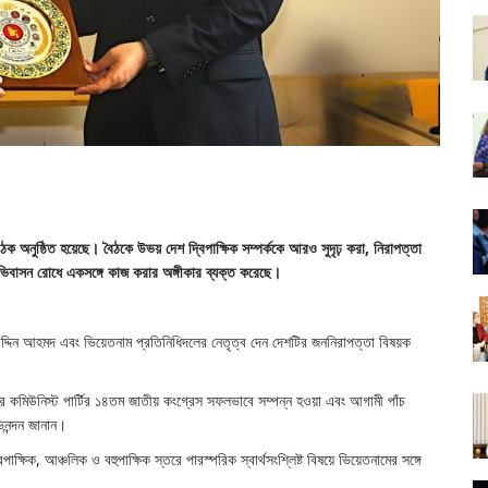
িক বৈঠক অনুষ্ঠিত হয়েছে। বৈঠকে উভয় দেশ দ্বিপাক্ষিক সম্পর্ককে আরও সুদৃঢ় করা, নিরাপত্তা
ভিবাসন রোধে একসঙ্গে কাজ করার অঙ্গীকার ব্যক্ত করেছে।
ালাহউদ্দিন আহমদ এবং ভিয়েতনাম প্রতিনিধিদলের নেতৃত্ব দেন দেশটির জননিরাপত্তা বিষয়ক
নামের কমিউনিস্ট পার্টির ১৪তম জাতীয় কংগ্রেস সফলভাবে সম্পন্ন হওয়া এবং আগামী পাঁচ
নন্দন জানান।
াক্ষিক, আঞ্চলিক ও বহুপাক্ষিক স্তরে পারস্পরিক স্বার্থসংশ্লিষ্ট বিষয়ে ভিয়েতনামের সঙ্গে