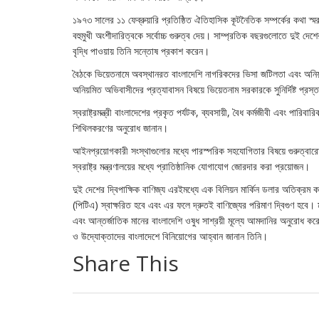
১৯৭৩ সালের ১১ ফেব্রুয়ারি প্রতিষ্ঠিত ঐতিহাসিক কূটনৈতিক সম্পর্কের কথা স্মর
বহুমুখী অংশীদারিত্বকে সর্বোচ্চ গুরুত্ব দেয়। সাম্প্রতিক বছরগুলোতে দুই দে
বৃদ্ধি পাওয়ায় তিনি সন্তোষ প্রকাশ করেন।
বৈঠকে ভিয়েতনামে অবস্থানরত বাংলাদেশি নাগরিকদের ভিসা জটিলতা এবং অনিয়মিত
অনিয়মিত অভিবাসীদের প্রত্যাবাসন বিষয়ে ভিয়েতনাম সরকারকে সুনির্দিষ্ট প্রস্
স্বরাষ্ট্রমন্ত্রী বাংলাদেশের প্রকৃত পর্যটক, ব্যবসায়ী, বৈধ কর্মজীবী এবং পা
শিথিলকরণের অনুরোধ জানান।
আইনপ্রয়োগকারী সংস্থাগুলোর মধ্যে পারস্পরিক সহযোগিতার বিষয়ে গুরুত্বার
স্বরাষ্ট্র মন্ত্রণালয়ের মধ্যে প্রাতিষ্ঠানিক যোগাযোগ জোরদার করা প্রয়োজন।
দুই দেশের দ্বিপাক্ষিক বাণিজ্য এরইমধ্যে এক বিলিয়ন মার্কিন ডলার অতিক্রম করেছে
(পিটিএ) স্বাক্ষরিত হবে এবং এর ফলে দ্রুতই বাণিজ্যের পরিমাণ দ্বিগুণ হবে
এবং আন্তর্জাতিক মানের বাংলাদেশি ওষুধ সাশ্রয়ী মূল্যে আমদানির অনুরোধ কর
ও উদ্যোক্তাদের বাংলাদেশে বিনিয়োগের আহ্বান জানান তিনি।
Share This