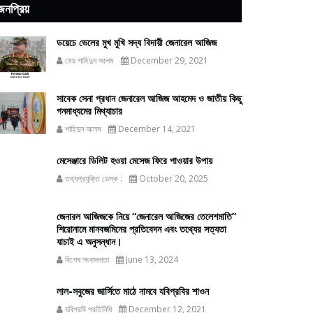
জনপ্রিয়
ডয়েচে ভেলের মুখ মুখি সদ্য বিদায়ী জেনারেল আজিজ
মোঃ শাহিদুন আলম
December 29, 2021
সাবেক সেনা প্রধান জেনারেল আজিজ আহমেদ ও জাতীয় কিছু
গনমাধ্যমের মিথ্যাচার
শাহিদুন আলম
December 14, 2021
মেসেঞ্জারে ডিলিট হওয়া মেসেজ ফিরে পাওয়ার উপায়
তথ্যপ্রযুক্তি ডেস্ক :
October 20, 2025
জেনারল আজিজকে নিয়ে “জেনারেল আজিজের তেলেশমাতি”
শিরোনামে মানবজমিনের প্রতিবেদন এবং তথ্যের সত্যতা
যাচাই এ অনুসন্ধান।
বিশেষ সংবাদদাতা
June 13, 2024
লাল-সবুজের জার্সিতে মাঠে নামবে যবিপ্রবির শাওন
যবিপ্রবি প্রতিনিধি
December 12, 2021