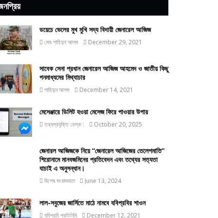
জনপ্রিয়
ডয়েচে ভেলের মুখ মুখি সদ্য বিদায়ী জেনারেল আজিজ
মোঃ শাহিদুন আলম
December 29, 2021
সাবেক সেনা প্রধান জেনারেল আজিজ আহমেদ ও জাতীয় কিছু
গনমাধ্যমের মিথ্যাচার
শাহিদুন আলম
December 14, 2021
মেসেঞ্জারে ডিলিট হওয়া মেসেজ ফিরে পাওয়ার উপায়
তথ্যপ্রযুক্তি ডেস্ক :
October 20, 2025
জেনারল আজিজকে নিয়ে “জেনারেল আজিজের তেলেশমাতি”
শিরোনামে মানবজমিনের প্রতিবেদন এবং তথ্যের সত্যতা
যাচাই এ অনুসন্ধান।
বিশেষ সংবাদদাতা
June 13, 2024
লাল-সবুজের জার্সিতে মাঠে নামবে যবিপ্রবির শাওন
যবিপ্রবি প্রতিনিধি
December 12, 2021