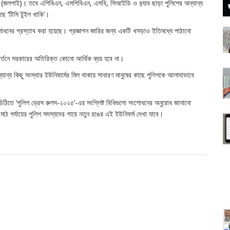
লিভ (জলপাই)। তবে এপিবিএন, এসপিবিএন, এসবি, সিআইডি ও র‌্যাব ছাড়া পুলিশের অন্যান্য
েছে ‘টিসি টুইল খাকি’।
শোধনের প্রস্তাব করা হয়েছে। প্রজ্ঞাপন জারির জন্য একটি খসড়াও ইতিমধ্যে পাঠানো
রিবর্তনে সরকারের অতিরিক্ত কোনো আর্থিক ব্যয় হবে না।
ন্যান্য কিছু সংস্থার ইউনিফর্মের মিল থাকায় সাধারণ মানুষের কাছে পুলিশকে আলাদাভাবে
িঠিতে ‘পুলিশ ড্রেস রুলস-২০২৫’-এর সংশ্লিষ্ট বিধিগুলো সংশোধনের অনুরোধ জানানো
মাঠ পর্যায়ের পুলিশ সদস্যদের গায়ে নতুন রঙের এই ইউনিফর্ম দেখা যাবে।