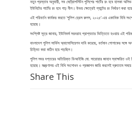
নতুন প্রস্তাব অনুযায়ী, সব মেট্রোপলিটন পুলিশের শার্টের রং হবে হালকা অ
ইউনিটের শার্টের রং হবে গাঢ় নীল। উভয় ক্ষেত্রেই প্যান্টের রং নির্ধারণ করা হয়
এই পরিবর্তন কার্যকর করতে ‘পুলিশ ড্রেস রুলস, ২০২৫’-এর একাধিক বিধি সং
হয়েছে।
সংশ্লিষ্ট সূত্র জানায়, ইউনিফর্ম সরবরাহ প্রাপ্যতার ভিত্তিতে হওয়ায় এই প
বাংলাদেশ পুলিশ সার্ভিস অ্যাসোসিয়েশন দাবি করেছে, বর্তমান পোশাকের সঙ্গে অ
চিহ্নিত করা কঠিন হয়ে পড়ছিল।
পুলিশ সদর দপ্তরের অতিরিক্ত ডিআইজি মো. সারোয়ার জাহান স্বাক্ষরিত ওই চ
হয়েছে। মন্ত্রণালয় এই বিধি সংশোধন ও প্রজ্ঞাপন জারি করলেই দ্রুততম সময়ে 
Share This