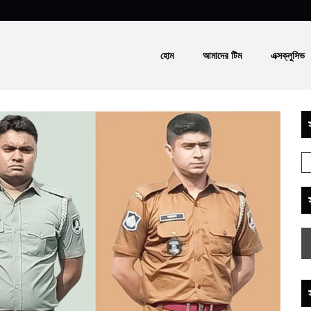
হোম
আমাদের টিম
এক্সক্লুসিভ
স