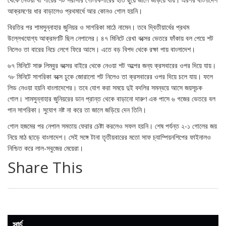
আক্রমণের ধার বাড়ালেও প্রথমার্ধে আর কোনও গোল হয়নি।
বিরতির পর শামসুন্নাহার জুনিয়র ও সাগরিকা মাঠে নামেন। তবে দ্বিতীয়ার্ধের প্রথম
উল্লেখযোগ্য আক্রমণটি ছিল নেপালের। ৪৭ মিনিটে রেখা বক্সের ভেতরে ফাঁকায় বল পেয়ে শট
নিলেও তা বারের নিচে লেগে ফিরে আসে। এতে বড় বিপদ থেকে রক্ষা পায় বাংলাদেশ।
৬৭ মিনিটে সারু লিম্বুর বক্সের বাইরে থেকে নেওয়া শট অল্পের জন্য ক্রসবারের ওপর দিয়ে যায়।
৭৮ মিনিটে সাগরিকা বক্সে ঢুকে জোরালো শট নিলেও তা ক্রসবারের ওপর দিয়ে চলে যায়। ফলে
লিড নেওয়া হয়নি বাংলাদেশের। তবে যোগ করা সময়ে দুই বদলির সমন্বয়ে আসে জয়সূচক
গোল। শামসুন্নাহার জুনিয়রের ডান প্রান্ত থেকে বাড়ানো দারুণ এক পাসে ৬ গজের ভেতরে বল
পান সাগরিকা। সুযোগ নষ্ট না করে তা জালে জড়িয়ে দেন তিনি।
গোল হজমের পর নেপাল সমতায় ফেরার চেষ্টা করলেও সফল হয়নি। শেষ পর্যন্ত ২-১ গোলের জয়
নিয়ে মাঠ ছাড়ে বাংলাদেশ। সেই সঙ্গে টানা তৃতীয়বারের মতো সাফ চ্যাম্পিয়নশিপের ফাইনালও
নিশ্চিত করে লাল-সবুজের মেয়েরা।
Share This
সার্চ