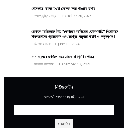
মেসেঞ্জারে ডিলিট হওয়া মেসেজ ফিরে পাওয়ার উপায়
তথ্যপ্রযুক্তি ডেস্ক :
October 20, 2025
জেনারল আজিজকে নিয়ে “জেনারেল আজিজের তেলেশমাতি” শিরোনামে
মানবজমিনের প্রতিবেদন এবং তথ্যের সত্যতা যাচাই এ অনুসন্ধান।
বিশেষ সংবাদদাতা
June 13, 2024
লাল-সবুজের জার্সিতে মাঠে নামবে যবিপ্রবির শাওন
যবিপ্রবি প্রতিনিধি
December 12, 2021
নিউজলেটার
আপডেট পেতে সাবস্ক্রাইব করুন