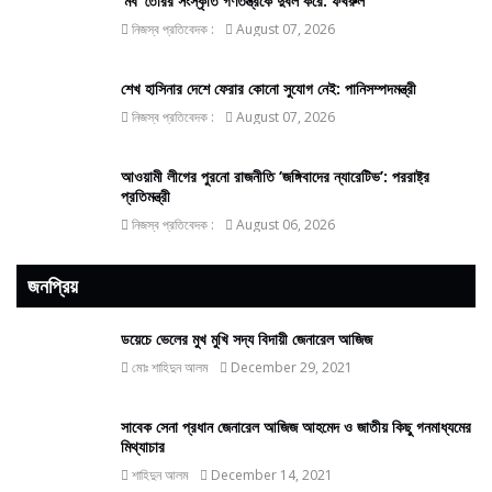
‘মব’ তৈরির সংস্কৃতি গণতন্ত্রকে দুর্বল করে: ফখরুল
নিজস্ব প্রতিবেদক :
August 07, 2026
শেখ হাসিনার দেশে ফেরার কোনো সুযোগ নেই: পানিসম্পদমন্ত্রী
নিজস্ব প্রতিবেদক :
August 07, 2026
আওয়ামী লীগের পুরনো রাজনীতি ‘জঙ্গিবাদের ন্যারেটিভ’: পররাষ্ট্র
প্রতিমন্ত্রী
নিজস্ব প্রতিবেদক :
August 06, 2026
জনপ্রিয়
ডয়েচে ভেলের মুখ মুখি সদ্য বিদায়ী জেনারেল আজিজ
মোঃ শাহিদুন আলম
December 29, 2021
সাবেক সেনা প্রধান জেনারেল আজিজ আহমেদ ও জাতীয় কিছু গনমাধ্যমের
মিথ্যাচার
শাহিদুন আলম
December 14, 2021