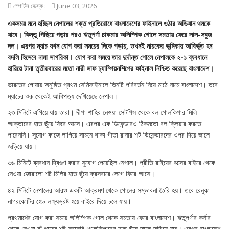
স্পোর্টস ডেস্ক :
June 03, 2026
একসময় মনে হচ্ছিল নেপালের শক্ত প্রতিরোধে বাংলাদেশের ফাইনালে ওঠার অভিযান থমকে
যাবে। কিন্তু পিছিয়ে পড়ার পরও ঋতুপর্ণা চাকমার অলিম্পিক গোলে সমতায় ফেরে লাল-সবুজ
দল। এরপর ম্যাচ যখন যোগ করা সময়ের দিকে গড়ায়, তখনই নায়কের ভূমিকায় আবির্ভূত হন
বদলি হিসেবে নামা সাগরিকা। যোগ করা সময়ে তার দুর্দান্ত গোলে নেপালকে ২-১ ব্যবধানে
হারিয়ে টানা তৃতীয়বারের মতো নারী সাফ চ্যাম্পিয়নশিপের ফাইনাল নিশ্চিত করেছে বাংলাদেশ।
ভারতের গোয়ায় অনুষ্ঠিত প্রথম সেমিফাইনালে তিনটি পরিবর্তন নিয়ে মাঠে নামে বাংলাদেশ। তবে
ম্যাচের শুরু থেকেই আধিপত্য দেখিয়েছে নেপাল।
২৩ মিনিটে এগিয়ে যায় তারা। দীপা শাহির নেওয়া সেটপিস থেকে বল গোলকিপার মিলি
আক্তারের হাত ছুঁয়ে ফিরে আসে। এরপর এক ডিফেন্ডারও ঠিকমতো বল ক্লিয়ার করতে
পারেননি। সুযোগ কাজে লাগিয়ে সামনে থাকা গীতা রানার শট ডিফেন্ডারদের ওপর দিয়ে জালে
জড়িয়ে যায়।
৩৬ মিনিটে ব্যবধান দ্বিগুণ করার সুযোগ পেয়েছিল নেপাল। প্রীতি রাইয়ের বক্সের বাইরে থেকে
নেওয়া জোরালো শট মিলির হাত ছুঁয়ে ক্রসবারে লেগে ফিরে আসে।
৪২ মিনিটে নেপালের আরও একটি আক্রমণ থেকে গোলের সম্ভাবনা তৈরি হয়। তবে রেনুকা
নাগরকোটির হেড লক্ষ্যভ্রষ্ট হয়ে বাইরে দিয়ে চলে যায়।
প্রথমার্ধের যোগ করা সময়ে অলিম্পিক গোল থেকে সমতায় ফেরে বাংলাদেশ। ঋতুপর্ণার কর্নার
থেকে নেওয়া বাঁ পায়ের শট সরাসরি গোলকিপারের হাত ছুঁয়ে জালে জড়িয়ে যায়। এরপর বাংলাদেশ