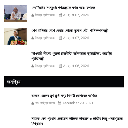
‘মব’ তৈরির সংস্কৃতি গণতন্ত্রকে দুর্বল করে: ফখরুল
নিজস্ব প্রতিবেদক :
August 07, 2026
শেখ হাসিনার দেশে ফেরার কোনো সুযোগ নেই: পানিসম্পদমন্ত্রী
নিজস্ব প্রতিবেদক :
August 07, 2026
আওয়ামী লীগের পুরনো রাজনীতি ‘জঙ্গিবাদের ন্যারেটিভ’: পররাষ্ট্র
প্রতিমন্ত্রী
নিজস্ব প্রতিবেদক :
August 06, 2026
জনপ্রিয়
ডয়েচে ভেলের মুখ মুখি সদ্য বিদায়ী জেনারেল আজিজ
মোঃ শাহিদুন আলম
December 29, 2021
সাবেক সেনা প্রধান জেনারেল আজিজ আহমেদ ও জাতীয় কিছু গনমাধ্যমের
মিথ্যাচার