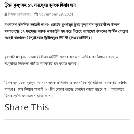
চিন্ময় কৃষ্ণসহ ১৭ সদস্যের ব্যাংক হিসাব জব্দ
নিজস্ব প্রতিবেদক :
November 29, 2024
বাংলাদেশ সম্মিলিত সনাতনী জাগরণ জোটের মুখপাত্র চিন্ময় কৃষ্ণ দাস ব্রহ্মচারীসহ ইসকন
বাংলাদেশের ১৭ সদস্যের ব্যাংক অ্যাকাউন্ট জব্দ করে দিয়েছে বাংলাদেশ ব্যাংকের আর্থিক গোয়েন্দা
সংস্থা বাংলাদেশ ফিন্যান্সিয়াল ইন্টেলিজেন্স ইউনিট (বিএফআইইউ)।
বৃহস্প‌তিবার (২৮ নভেম্বর) বিএফআইইউ দেশের ব্যাংক ও আর্থিক প্রতিষ্ঠানের কাছে এ
সংক্রান্ত নির্দেশনা পাঠিয়ে অ্যাকাউন্ট জব্দ করতে বলেছে।
হিসাব জব্দ হওয়া ব্যক্তিদের নামে একক মালিকানা ও ব্যবসায়িক প্রতিষ্ঠানের অ্যাকাউন্ট স্থগিত
থাক‌বে। এসব হিসাবে আগামী ৩০ দিন কোনো ধরনের লেনদেন করতে পারবে না। প্রয়োজনে
হিসাব স্থগিতের সময় বাড়ানো যাবে।
Share This