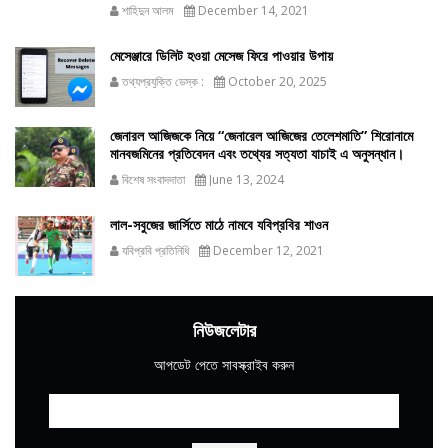
শাহিদুন আলম
December 14, 2021
মেসেঞ্জারে ডিলিট হওয়া মেসেজ ফিরে পাওয়ার উপায়
তথ্যপ্রযুক্তি ডেস্ক :
October 20, 2025
জেনারল আজিজকে নিয়ে “জেনারেল আজিজের তেলেশমাতি” শিরোনামে
মানবজমিনের প্রতিবেদন এবং তথ্যের সত্যতা যাচাই এ অনুসন্ধান।
বিশেষ সংবাদদাতা
June 13, 2024
লাল-সবুজের জার্সিতে মাঠে নামবে যবিপ্রবির শাওন
যবিপ্রবি প্রতিনিধি
December 12, 2021
নিউজলেটার
আপডেট পেতে সাবস্ক্রাইব করুন