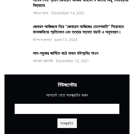
মিথ্যাচার
শাহিদুন আলম
December 14, 2021
জেনারল আজিজকে নিয়ে “জেনারেল আজিজের তেলেশমাতি” শিরোনামে
মানবজমিনের প্রতিবেদন এবং তথ্যের সত্যতা যাচাই এ অনুসন্ধান।
বিশেষ সংবাদদাতা
June 13, 2024
লাল-সবুজের জার্সিতে মাঠে নামবে যবিপ্রবির শাওন
যবিপ্রবি প্রতিনিধি
December 12, 2021
নিউজলেটার
আপডেট পেতে সাবস্ক্রাইব করুন