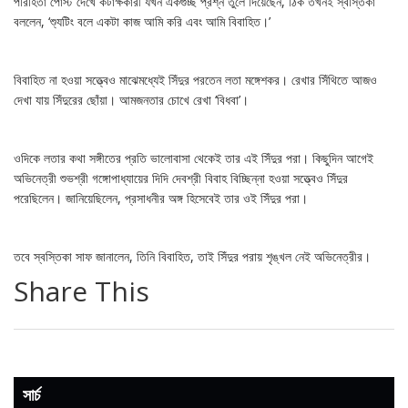
পরিহিতা পোস্ট দেখে কটাক্ষকারী যখন একগুচ্ছ প্রশ্ন তুলে দিয়েছেন, ঠিক তখনই স্বস্তিকা
বললেন, ‘শ্যুটিং বলে একটা কাজ আমি করি এবং আমি বিবাহিত।’
বিবাহিত না হওয়া সত্ত্বেও মাঝেমধ্যেই সিঁদুর পরতেন লতা মঙ্গেশকর। রেখার সিঁথিতে আজও
দেখা যায় সিঁদুরের ছোঁয়া। আমজনতার চোখে রেখা ‘বিধবা’।
ওদিকে লতার কথা সঙ্গীতের প্রতি ভালোবাসা থেকেই তার এই সিঁদুর পরা। কিছুদিন আগেই
অভিনেত্রী শুভশ্রী গঙ্গোপাধ্যায়ের দিদি দেবশ্রী বিবাহ বিচ্ছিন্না হওয়া সত্ত্বেও সিঁদুর
পরেছিলেন। জানিয়েছিলেন, প্রসাধনীর অঙ্গ হিসেবেই তার ওই সিঁদুর পরা।
তবে স্বস্তিকা সাফ জানালেন, তিনি বিবাহিত, তাই সিঁদুর পরায় শৃঙ্খল নেই অভিনেত্রীর।
Share This
সার্চ