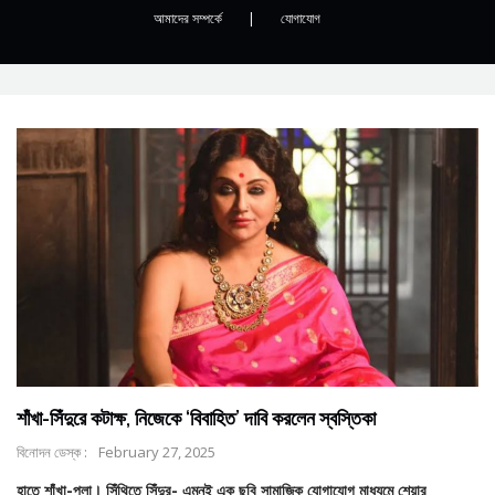
আমাদের সম্পর্কে
|
যোগাযোগ
শাঁখা-সিঁদুরে কটাক্ষ, নিজেকে ‘বিবাহিত’ দাবি করলেন স্বস্তিকা
বিনোদন ডেস্ক :
February 27, 2025
হাতে শাঁখা-পলা। সিঁথিতে সিঁদুর- এমনই এক ছবি সামাজিক যোগাযোগ মাধ্যমে শেয়ার