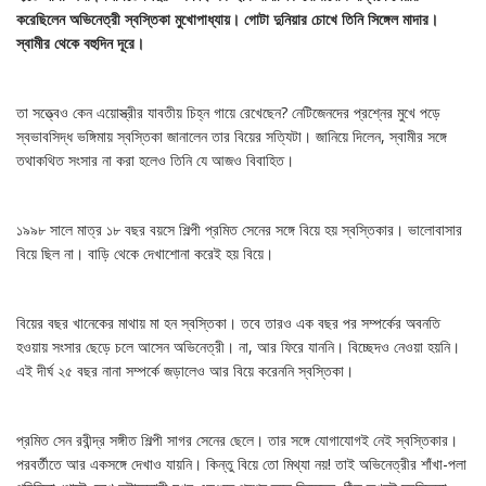
করেছিলেন অভিনেত্রী স্বস্তিকা মুখোপাধ্যায়। গোটা দুনিয়ার চোখে তিনি সিঙ্গেল মাদার।
স্বামীর থেকে বহুদিন দূরে।
তা সত্ত্বেও কেন এয়োস্ত্রীর যাবতীয় চিহ্ন গায়ে রেখেছেন? নেটিজেনদের প্রশ্নের মুখে পড়ে
স্বভাবসিদ্ধ ভঙ্গিমায় স্বস্তিকা জানালেন তার বিয়ের সত্যিটা। জানিয়ে দিলেন, স্বামীর সঙ্গে
তথাকথিত সংসার না করা হলেও তিনি যে আজও বিবাহিত।
১৯৯৮ সালে মাত্র ১৮ বছর বয়সে শিল্পী প্রমিত সেনের সঙ্গে বিয়ে হয় স্বস্তিকার। ভালোবাসার
বিয়ে ছিল না। বাড়ি থেকে দেখাশোনা করেই হয় বিয়ে।
বিয়ের বছর খানেকের মাথায় মা হন স্বস্তিকা। তবে তারও এক বছর পর সম্পর্কের অবনতি
হওয়ায় সংসার ছেড়ে চলে আসেন অভিনেত্রী। না, আর ফিরে যাননি। বিচ্ছেদও নেওয়া হয়নি।
এই দীর্ঘ ২৫ বছর নানা সম্পর্কে জড়ালেও আর বিয়ে করেননি স্বস্তিকা।
প্রমিত সেন রবীন্দ্র সঙ্গীত শিল্পী সাগর সেনের ছেলে। তার সঙ্গে যোগাযোগই নেই স্বস্তিকার।
পরবর্তীতে আর একসঙ্গে দেখাও যায়নি। কিন্তু বিয়ে তো মিথ্যা নয়! তাই অভিনেত্রীর শাঁখা-পলা