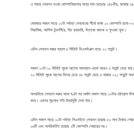
এ সময়ে লেনদেন হওয়া কোম্পানিগুলোর মধ্যে দাম বেড়েছে ২৪৮টির, কমেছে ৩৮
সোমবার সকাল সাড়ে ১০টা পর্যন্ত লেনদেনের শীর্ষে থাকা ১০ কোম্পানি হলো—বেক
সিরামিক, আলিফ ইন্ডাস্ট্রি, বিচ হ্যাচারি, উত্তরা ব্যাংক ও ফুওয়াং ফুড।
এদিন লেনদেন শুরুর প্রথম ৫ মিনিটে ডিএসইএক্স বাড়ে ২২ পয়েন্ট।
সকাল ১০টা ১০ মিনিটে সূচক আগের অবস্থান থেকে আরও ৩ পয়েন্ট বেড়ে যায়। এ
২০ মিনিটে সূচক আগের দিনের চেয়ে ৩৮ পয়েন্ট বেড়ে ৫ হাজার ২২১ পয়েন্টে অ
অপরদিকে লেনদেন শুরুর আধা ঘণ্টা পর অর্থাৎ সকাল সাড়ে ১০টায় চট্টগ্রাম স্ট
করে। এরপর সূচকের গতি ঊর্ধ্বমুখী দেখা যায়।
এদিন সকাল সাড়ে ১০টা পর্যন্ত সিএসইতে লেনদেন হয়েছে ৫২ লাখ টাকার শেয়ার
১৬টি এবং অপরিবর্তিত রয়েছে ২টি কোম্পানি শেয়ারের দর।