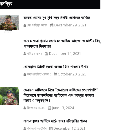
জনপ্রিয়
ডয়েচে ভেলের মুখ মুখি সদ্য বিদায়ী জেনারেল আজিজ
মোঃ শাহিদুন আলম
December 29, 2021
সাবেক সেনা প্রধান জেনারেল আজিজ আহমেদ ও জাতীয় কিছু
গনমাধ্যমের মিথ্যাচার
শাহিদুন আলম
December 14, 2021
মেসেঞ্জারে ডিলিট হওয়া মেসেজ ফিরে পাওয়ার উপায়
তথ্যপ্রযুক্তি ডেস্ক :
October 20, 2025
জেনারল আজিজকে নিয়ে “জেনারেল আজিজের তেলেশমাতি”
শিরোনামে মানবজমিনের প্রতিবেদন এবং তথ্যের সত্যতা
যাচাই এ অনুসন্ধান।
বিশেষ সংবাদদাতা
June 13, 2024
লাল-সবুজের জার্সিতে মাঠে নামবে যবিপ্রবির শাওন
যবিপ্রবি প্রতিনিধি
December 12, 2021