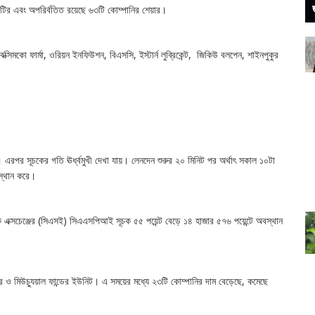
টির এবং অপরির্বতিত রয়েছে ৬৩টি কোম্পানির শেয়ার।
্সিমকো ফার্মা, ওরিয়ন ইনফিউশন, বিএসসি, ইস্টার্ন লুব্রিকেন্ট, জিকিউ বলপেন, শাইনপুকুর
রপর সূচকের গতি ঊর্ধ্বমুখী দেখা যায়। লেনদেন শুরুর ২০ মিনিট পর অর্থাৎ সকাল ১০টা
বস্থান করে।
ক এক্সচেঞ্জের (সিএসই) সিএএসপিআই সূচক ৫৫ পয়েন্ট বেড়ে ১৪ হাজার ৫৭৬ পয়েন্টে অবস্থান
 ও মিউচ্যুয়াল ফান্ডের ইউনিট। এ সময়ের মধ্যে ২৩টি কোম্পানির দাম বেড়েছে, কমেছে