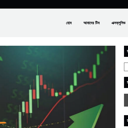
হোম
আমাদের টিম
এক্সক্লুসিভ
স