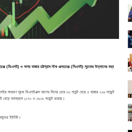
সচেঞ্জ (ডিএসই) ও অপর বাজার চট্টগ্রাম স্টক এক্সচেঞ্জে (সিএসই) সূচকের উত্থানের মধ্য
িএসইর সাধারণ সূচক ডিএসইএক্স আগের দিনের চেয়ে ৩২ পয়েন্ট বেড়ে ৫ হাজার ২১৬ পয়েন্টে
ট বেড়ে যথাক্রমে ১১৭০ ও ১৯১৯ পয়েন্টে রয়েছে।
ফান্ডের ইউনিট।