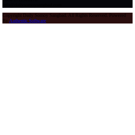
info@dailysomoysangbad.com
Copyright Daily Somoy Sangbad. All Rights Reserved. Powered
By
Authentic Software