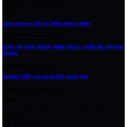
নিজস্ব প্রতিবেদক :
August 07, 2026
জনপ্রিয়
ডয়েচে ভেলের মুখ মুখি সদ্য বিদায়ী জেনারেল আজিজ
মোঃ শাহিদুন আলম
December 29, 2021
সাবেক সেনা প্রধান জেনারেল আজিজ আহমেদ ও জাতীয় কিছু গনমাধ্যমের
মিথ্যাচার
শাহিদুন আলম
December 14, 2021
মেসেঞ্জারে ডিলিট হওয়া মেসেজ ফিরে পাওয়ার উপায়
তথ্যপ্রযুক্তি ডেস্ক :
October 20, 2025
যোগাযোগ
House 19, Block A, Avenue 1, Section 11, Pallabi, Dhaka 1216,
Bangladesh
+880 1733339696
+880 1711528178