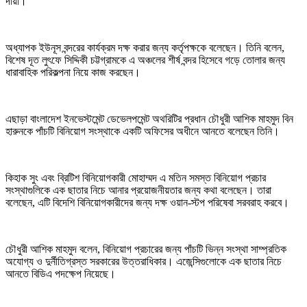
দায়ী।
অধ্যাপক ইউনূস বন্দরের কার্যক্রম দক্ষ করার জন্য কর্তৃপক্ষকে বলেছেন। তিনি বলেন,
বিশেষ দূত লুৎফে সিদ্দিকী চট্টগ্রামকে এ অঞ্চলের শীর্ষ বন্দর হিসেবে গড়ে তোলার জন্য
ধারাবাহিক পরিকল্পনা নিয়ে কাজ করছেন।
এছাড়া বাংলাদেশ ইনভেস্টমেন্ট ডেভেলপমেন্ট অথরিটির প্রধান চৌধুরী আশিক মাহমুদ বিন
হারুনকে পাঁচটি বিনিয়োগ সংস্থাকে একটি অফিসের অধীনে আনতে বলেছেন তিনি।
কিহাক সুং এবং ব্রিটিশ বিনিয়োগকারী মোহাম্মদ এ মতিন সমস্ত বিনিয়োগ প্রচার
সংস্থাগুলিকে এক ছাতার নিচে আনার প্রয়োজনীয়তার জন্য কথা বলেছেন। তারা
বলেছেন, এটি বিদেশি বিনিয়োগকারীদের জন্য দক্ষ ওয়ান-স্টপ পরিষেবা সরবরাহ করবে।
চৌধুরী আশিক মাহমুদ বলেন, বিনিয়োগ প্রচারের জন্য পাঁচটি ভিন্ন সংস্থা সাম্প্রতিক
অযোগ্য ও দুর্নীতিগ্রস্ত সরকারের উত্তরাধিকার। এজেন্সিগুলোকে এক ছাতার নিচে
আনতে বিডিএ পদক্ষেপ নিয়েছে।