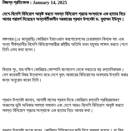
নিজস্ব প্রতিবেদক :
January 14, 2025
দেশে-বিদেশি বিনিয়োগ আকৃষ্ট করতে সমস্ত বিনিয়োগ প্রচার সংস্থাকে এক ছাতার নিচে
আনার পরামর্শ দিয়েছেন অন্তর্বর্তীকালীন সরকারের প্রধান উপদেষ্টা ড. মুহাম্মদ ইউনূস।
মঙ্গলবার (১৪ জানুয়ারি) কোরিয়ান ইয়াংওয়ান করপোরেশনের চেয়ারম্যান কিহাক সাং এবং
অন্য শীর্ষস্থানীয় বিদেশি বিনিয়োগকারীরা রাষ্ট্রীয় অতিথি ভবন যমুনায় সাক্ষাৎ করতে গেলে
তিনি এসব কথা বলেন।
কিহাক সুং, যার দক্ষিণ কোরিয়ার কোম্পানি বাংলাদেশ থেকে সবচেয়ে বড় রপ্তানিকারক।
বেশ কয়েকটি বিষয় উত্থাপন করে দেশে বৃহৎ আকারের বিনিয়োগের অবস্থার উন্নতি করার
জন্য অনুরোধ করেন তিনি।
প্রধান উপদেষ্টা জানান, আগামী মাসের প্রথম দিকে কোরিয়ান রপ্তানি প্রক্রিয়াকরণ
অঞ্চলের ভূমি অধিকার সমস্যা সমাধান এবং দেশে আরও বিদেশি বিনিয়োগ আকৃষ্ট করতে
সমস্ত বিনিয়োগ প্রচার সংস্থাকে এক ছাতার নিচে আনার কথা।
প্রধান উপদেষ্টা সুংকে বলেন, কোরিয়ান ইপিজেডের জমি নিয়ে সমস্যা রয়েছে। যা শিল্প