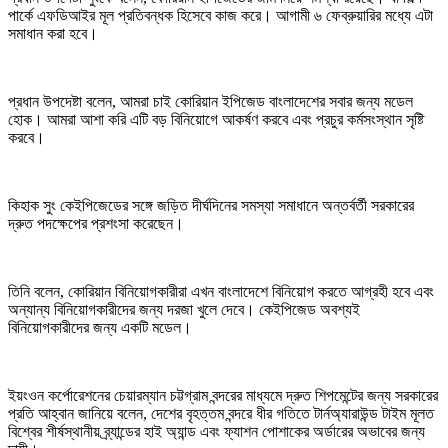
পার্কে এফডিআইর মূল প্রতিবন্ধক হিসেবে কাজ করে। আগামী ৬ ফেব্রুয়ারির মধ্যে এটা
সমাধান করা হবে।
প্রধান উপদেষ্টা বলেন, আমরা চাই কোরিয়ান ইপিজেড বাংলাদেশের সবার জন্য মডেল
হোক। আমরা আশা করি এটি বড় বিনিয়োগে আকর্ষণ করবে এবং প্রচুর কর্মসংস্থান সৃষ্টি
করবে।
কিহাক সুং কেইপিজেডের সঙ্গে জড়িত দীর্ঘদিনের সমস্যা সমাধানে অন্তর্বর্তী সরকারের
দ্রুত পদক্ষেপের প্রশংসা করেছেন।
তিনি বলেন, কোরিয়ান বিনিয়োগকারীরা এখন বাংলাদেশে বিনিয়োগ করতে আগ্রহী হবে এবং
অন্যান্য বিনিয়োগকারীদের জন্য দরজা খুলে দেবে। কেইপিজেড অবশ্যই
বিনিয়োগকারীদের জন্য একটি মডেল।
ইয়ংওন কর্পোরেশনের চেয়ারম্যান চট্টগ্রাম বন্দরের মাধ্যমে দ্রুত শিপমেন্টের জন্য সরকারের
প্রতি আহ্বান জানিয়ে বলেন, দেশের বৃহত্তম বন্দরে ধীর গতিতে টার্নঅ্যারাউন্ড টাইম মূলত
বিশ্বের শীর্ষস্থানীয় ব্র্যান্ডের হাই অ্যান্ড এবং ফ্যাশন পোশাকের অর্ডারের অভাবের জন্য