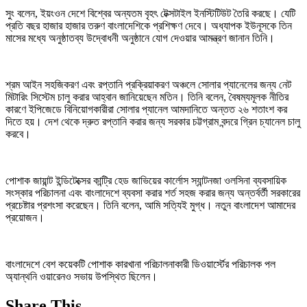
সুং বলেন, ইয়ংওন দেশে বিশ্বের অন্যতম বৃহৎ টেক্সটাইল ইনস্টিটিউট তৈরি করছে। যেটি
প্রতি বছর হাজার হাজার তরুণ বাংলাদেশিকে প্রশিক্ষণ দেবে। অধ্যাপক ইউনূসকে তিন
মাসের মধ্যে অনুষ্ঠাতব্য উদ্বোধনী অনুষ্ঠানে যোগ দেওয়ার আমন্ত্রণ জানান তিনি।
শ্রম আইন সহজিকরণ এবং রপ্তানি প্রক্রিয়াকরণ অঞ্চলে সোলার প্যানেলের জন্য নেট
মিটারিং সিস্টেম চালু করার আহ্বান জানিয়েছেন মতিন। তিনি বলেন, বৈষম্যমূলক নীতির
কারণে ইপিজেডে বিনিয়োগকারীরা সোলার প্যানেল আমদানিতে অন্তত ২৬ শতাংশ কর
দিতে হয়। দেশ থেকে দ্রুত রপ্তানি করার জন্য সরকার চট্টগ্রাম বন্দরে গ্রিন চ্যানেল চালু
করবে।
পোশাক জায়ান্ট ইন্ডিটেক্সের কান্ট্রি হেড জাভিয়ের কার্লোস স্যান্টনজা ওলসিনা ব্যবসায়িক
সংস্কার পরিচালনা এবং বাংলাদেশে ব্যবসা করার শর্ত সহজ করার জন্য অন্তর্বর্তী সরকারের
প্রচেষ্টার প্রশংসা করেছেন। তিনি বলেন, আমি সত্যিই মুগ্ধ। নতুন বাংলাদেশ আমাদের
প্রয়োজন।
বাংলাদেশে বেশ কয়েকটি পোশাক কারখানা পরিচালনাকারী ডিওয়ার্স্টের পরিচালক পল
অ্যান্থনি ওয়ারেনও সভায় উপস্থিত ছিলেন।
Share This