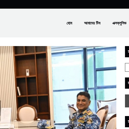
হোম
আমাদের টিম
এক্সক্লুসিভ
স