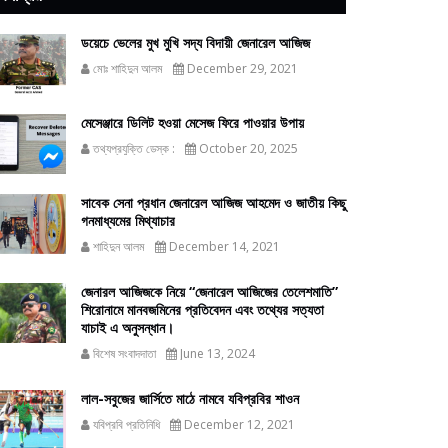
ডয়েচে ভেলের মুখ মুখি সদ্য বিদায়ী জেনারেল আজিজ
মোঃ শাহিদুন আলম
December 29, 2021
মেসেঞ্জারে ডিলিট হওয়া মেসেজ ফিরে পাওয়ার উপায়
তথ্যপ্রযুক্তি ডেস্ক :
October 20, 2025
সাবেক সেনা প্রধান জেনারেল আজিজ আহমেদ ও জাতীয় কিছু
গনমাধ্যমের মিথ্যাচার
শাহিদুন আলম
December 14, 2021
জেনারল আজিজকে নিয়ে “জেনারেল আজিজের তেলেশমাতি”
শিরোনামে মানবজমিনের প্রতিবেদন এবং তথ্যের সত্যতা
যাচাই এ অনুসন্ধান।
বিশেষ সংবাদদাতা
June 13, 2024
লাল-সবুজের জার্সিতে মাঠে নামবে যবিপ্রবির শাওন
যবিপ্রবি প্রতিনিধি
December 12, 2021