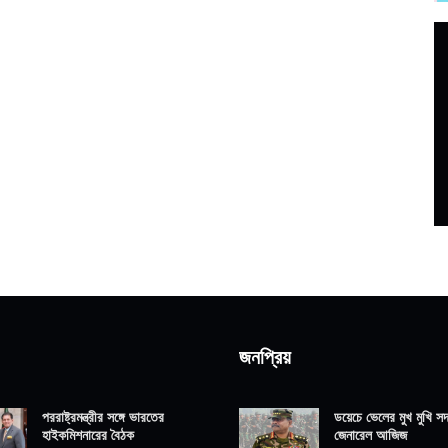
জনপ্রিয়
পররাষ্ট্রমন্ত্রীর সঙ্গে ভারতের
ডয়েচে ভেলের মুখ মুখি সদ্
হাইকমিশনারের বৈঠক
জেনারেল আজিজ