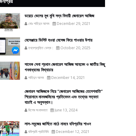
জনপ্রিয়
ডয়েচে ভেলের মুখ মুখি সদ্য বিদায়ী জেনারেল আজিজ
মোঃ শাহিদুন আলম
December 29, 2021
মেসেঞ্জারে ডিলিট হওয়া মেসেজ ফিরে পাওয়ার উপায়
তথ্যপ্রযুক্তি ডেস্ক :
October 20, 2025
সাবেক সেনা প্রধান জেনারেল আজিজ আহমেদ ও জাতীয় কিছু
গনমাধ্যমের মিথ্যাচার
শাহিদুন আলম
December 14, 2021
জেনারল আজিজকে নিয়ে “জেনারেল আজিজের তেলেশমাতি”
শিরোনামে মানবজমিনের প্রতিবেদন এবং তথ্যের সত্যতা
যাচাই এ অনুসন্ধান।
বিশেষ সংবাদদাতা
June 13, 2024
লাল-সবুজের জার্সিতে মাঠে নামবে যবিপ্রবির শাওন
যবিপ্রবি প্রতিনিধি
December 12, 2021