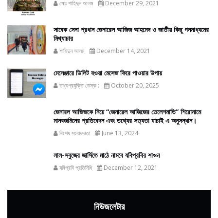
মোঃ শাহিদুন আলম
December 29, 2021
সাবেক সেনা প্রধান জেনারেল আজিজ আহমেদ ও জাতীয় কিছু গনমাধ্যমের
মিথ্যাচার
শাহিদুন আলম
December 14, 2021
মেসেঞ্জারে ডিলিট হওয়া মেসেজ ফিরে পাওয়ার উপায়
তথ্যপ্রযুক্তি ডেস্ক :
October 20, 2025
জেনারল আজিজকে নিয়ে “জেনারেল আজিজের তেলেশমাতি” শিরোনামে
মানবজমিনের প্রতিবেদন এবং তথ্যের সত্যতা যাচাই এ অনুসন্ধান।
বিশেষ সংবাদদাতা
June 13, 2024
লাল-সবুজের জার্সিতে মাঠে নামবে যবিপ্রবির শাওন
যবিপ্রবি প্রতিনিধি
December 12, 2021
নিউজলেটার