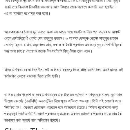
নিয়ে ফেসবুকে প্রতিবাদ করেছিলেন শুল্ক কর্মকর্তা এ কে এম মাহবুবুর রহমানের। সেই সূত্রে
ধরেই তার বিরুদ্ধে বিভাগীয় ব্যবস্থার অংশ হিসাবে তাকে প্রথমে ওএসডি করা হয়েছিল।
এরপর সাময়িক বরখাস্ত করা হলো।
আন্তঃক্যাডার বৈষম্য দূর করতে অন্য ক্যাডারের সঙ্গে সংহতি জানিয়ে গত বছরের ৯ আগস্ট
থেকে কোটাবিরোধী পোস্ট দেন মাহবুবুর রহমান। ৯ আগস্ট ফেসবুক পোস্টে মাহবুবুর রহমান
লেখেন, ‘ক্যাডার যার, মন্ত্রণালয় তার, দক্ষ ও কার্যকরী প্রশাসন এর জন্য কৃত্য পেশাভিত্তিক
মন্ত্রণালয় চাই।’ এছাড়াও কয়েক দিন সংশ্লিষ্ট কিছু বিষয় তুলে ধরেন।
যদিও এনবিআরের দায়িত্বশীল কেউ এ বিষয়ে বক্তব্য দিতে রাজি হননি কিংবা এনবিআরের ওই
কর্মকর্তাও কোনো বক্তব্য দিতে রাজি হননি।
এ বিষয়ে নাম প্রকাশ না করে এনবিআরের এক ঊর্ধ্বতন কর্মকর্তা গণমাধ্যমকে বলেন, ন্যাশনাল
ডিফেন্স কোর্সের (এনডিসি) অন্তর্ভুক্তি নিয়ে মূলত জটিলতা শুরু হয়। তিনি ওই কোর্সের জন্য
নির্বাচিত হন। এরপরই রোষানলে পড়েছেন বলে অভিযোগ রয়েছে। সিভিল প্রশাসনের জন্য
গুরুত্বপূর্ণ কোর্স এনডিসি কোর্সে প্রশাসন ক্যাডারের একজন কর্মকর্তার প্রভাবে তাকে সাময়িক
বরখাস্ত করা হয়েছে বলে অভিযোগ রয়েছে।