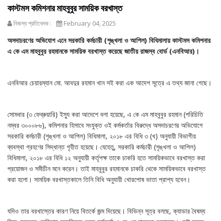
কাস্টমস কমিশনার মাহবুবুর সাময়িক বরখাস্ত
নিজস্ব প্রতিবেদক :
February 04, 2025
অসদাচরণের অভিযোগ এনে সরকারি কর্মচারী (শৃঙ্খলা ও আপিল) বিধিমালায় কাস্টমস কমিশনার
এ কে এম মাহবুবুর রহমানকে সাময়িক বরখাস্ত করেছে জাতীয় রাজস্ব বোর্ড (এনবিআর)।
এনবিআর চেয়ারম্যান মো. আবদুর রহমান খান সই করা এক আদেশ সূত্রে এ তথ্য জানা গেছে।
সোমবার (৩ ফেব্রুয়ারি) ইস্যু করা আদেশে বলা হয়েছে, এ কে এম মাহবুবুর রহমান (পরিচিতি
নম্বর ৩০০০৮৬), কমিশনার হিসাবে সংযুক্ত ওই কর্মকর্তার বিরুদ্ধে অসদাচরণের অভিযোগে
সরকারি কর্মচারী (শৃঙ্খলা ও আপিল) বিধিমালা, ২০১৮ এর বিধি ৩ (খ) অনুযায়ী বিভাগীয়
ব্যবস্থা গ্রহণের সিদ্ধান্ত গৃহীত হয়েছে। যেহেতু, সরকারি কর্মচারী (শৃঙ্খলা ও আপিল)
বিধিমালা, ২০১৮ এর বিধি ১২ অনুযায়ী কর্তৃপক্ষ তাকে চাকরি হতে সাময়িকভাবে বরখাস্ত করা
প্রয়োজন ও সমীচীন মনে করেন। তাই মাহবুবুর রহমানকে চাকরি থেকে সাময়িকভাবে বরখাস্ত
করা হলো। সাময়িক বরখাস্তকালে তিনি বিধি অনুযায়ী খোরপোষ ভাতা প্রাপ্য হবেন।
যদিও তার বরখাস্তের কারণ নিয়ে বিতর্কে জন্ম দিয়েছে। বিভিন্ন সূত্র বলছে, ক্যাডার বৈষম্য