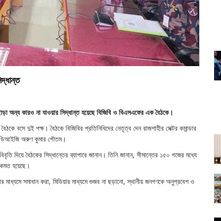
দ্ধান্ত
 ছাড়া অন্য কারও না যাওয়ার সিদ্ধান্ত হয়েছে বিজিবি ও বিএসএফের এক বৈঠকে।
য়ে বৈঠকে বসে দুই পক্ষ। বৈঠকে বিজিবির প্রতিনিধিদের নেতৃত্ব দেন রাজশাহীর সেক্টর কমান্ডার
ের ডিআইজি অরুণ কুমার গৌতম।
ে বিবৃতি দিয়ে বৈঠকের সিদ্ধান্তের ব্যাপারে জানান। তিনি জানান, সীমান্তের ১৫০ গজের মধ্যে
 একমত হয়েছে।
 মাধ্যমে সমাধান করা, মিডিয়ার মাধ্যমে গুজব না ছড়ানো, স্থানীয় জনগণকে অনুপ্রবেশ ও