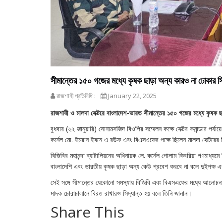
সীমান্তের ১৫০ গজের মধ্যে কৃষক ছাড়া অন্য কারও না ঢোকার সি
রাজশাহী প্রতিনিধি :
January 22, 2025
রাজশাহী ও মালদা সেক্টরে বাংলাদেশ-ভারত সীমান্তের ১৫০ গজের মধ্যে কৃষক
বুধবার (২২ জানুয়ারি) সোনামসজিদ বিওপির সম্মেলন কক্ষে সেক্টর কমান্ডার পর্যা
কর্নেল মো. ইমরান ইবনে এ রউফ এবং বিএসএফের পক্ষে ছিলেন মালদা সেক্টর
বিজিবির মহানন্দা ব্যাটালিয়নের অধিনায়ক লে. কর্নেল গোলাম কিবরিয়া গণমাধ্যম
বাংলাদেশি এবং ভারতীয় কৃষক ছাড়া অন্য কেউ প্রবেশ করবে না বলে দুইপক্ষ
সেই সঙ্গে সীমান্তের যেকোনো সমস্যায় বিজিবি এবং বিএসএফের মধ্যে আলোচনার
মাদক চোরাচালানে বিরত রাখারও সিদ্ধান্ত হয় বলে তিনি জানান।
Share This