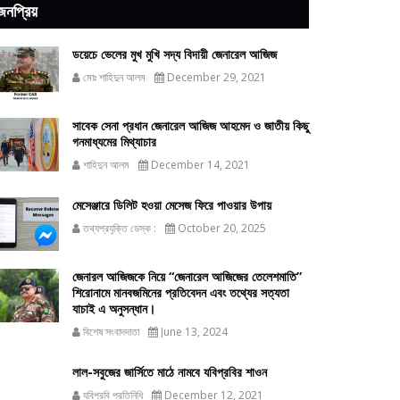
জনপ্রিয়
ডয়েচে ভেলের মুখ মুখি সদ্য বিদায়ী জেনারেল আজিজ
মোঃ শাহিদুন আলম
December 29, 2021
সাবেক সেনা প্রধান জেনারেল আজিজ আহমেদ ও জাতীয় কিছু
গনমাধ্যমের মিথ্যাচার
শাহিদুন আলম
December 14, 2021
মেসেঞ্জারে ডিলিট হওয়া মেসেজ ফিরে পাওয়ার উপায়
তথ্যপ্রযুক্তি ডেস্ক :
October 20, 2025
জেনারল আজিজকে নিয়ে “জেনারেল আজিজের তেলেশমাতি”
শিরোনামে মানবজমিনের প্রতিবেদন এবং তথ্যের সত্যতা
যাচাই এ অনুসন্ধান।
বিশেষ সংবাদদাতা
June 13, 2024
লাল-সবুজের জার্সিতে মাঠে নামবে যবিপ্রবির শাওন
যবিপ্রবি প্রতিনিধি
December 12, 2021