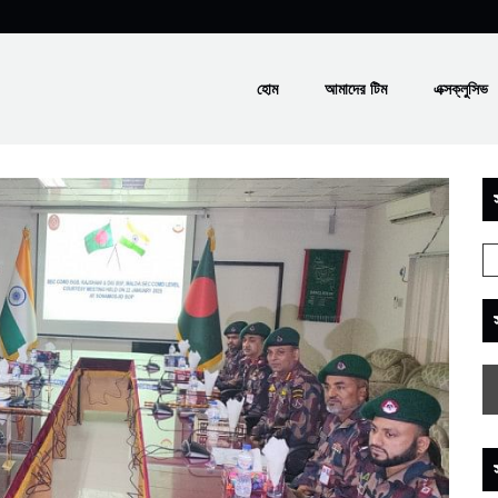
হোম
আমাদের টিম
এক্সক্লুসিভ
স