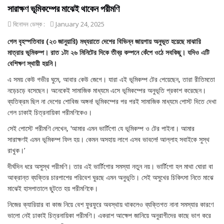
সারাক্ষণ ভূমিকম্পের মাঝেই থাকেন পরীমণি
বিনোদন ডেস্ক :
January 24, 2025
গেল বৃহস্পতিবার (২৩ জানুয়ারি) মধ্যরাতে দেশের বিভিন্ন জায়গায় অনুভূত হয়েছে মাঝারি
মাত্রার ভূমিকম্প। রাত ১টা ২৬ মিনিটের দিকে তীব্র কম্পনে কেঁপে ওঠে সবকিছু। যদিও এটি
বেশিক্ষণ স্থায়ী হয়নি।
এ সময় কেউ গভীর ঘুমে, আবার কেউ জেগে। যারা এই ভূমিকম্প টের পেয়েছেন, তারা রীতিমতো
নড়েচড়ে বসেছেন। অনেকেই সামাজিক মাধ্যমে এসে ভূমিকম্পের অনুভূতি প্রকাশ করেছেন।
ব্যতিক্রম ছিল না দেশের শোবিজ অঙ্গন! ভূমিকম্পের পর পরই সামাজিক মাধ্যমে পোস্ট দিতে দেখা
গেল ঢাকাই চিত্রনায়িকা পরীমণিকেও।
সেই পোস্টে পরীমণি লেখেন, ‘আমার এমন ভার্টিগো যে ভূমিকম্প ও টের পাইনা। আমার
সারাক্ষণই এমন ভূমিকম্প ফিল হয়। কেমন অসহায় লাগে এসব ভাবলে! আল্লাহ সবাইকে সুস্থ
রাখুক।’
দীর্ঘদিন ধরে অসুস্থ পরীমণি। তার এই ভার্টিগোর সমস্যা নতুন নয়। ভার্টিগো হল মাথা ঘোরা বা
আক্রান্ত ব্যক্তির চারপাশের পরিবেশ ঘুরছে এমন অনুভূতি। সেই অসুখের চিকিৎসা নিতে মাঝে
মাঝেই হাসপাতালে ছুটতে হয় পরীমণিকে।
নিজের ক্যারিয়ার বা কাজ নিয়ে বেশ ফুরফুরে অবস্থায় থাকলেও ব্যক্তিগত নানা সমস্যার কারণে
ভালো নেই ঢাকাই চিত্রনায়িকা পরীমণি। একরাশ আক্ষেপ জানিয়ে অনুরাগীদের কাছে ভাগ করে