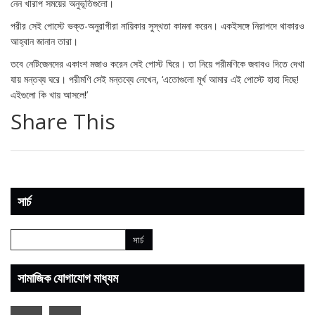
নেন খারাপ সময়ের অনুভূতিগুলো।
পরীর সেই পোস্টে ভক্ত-অনুরাগীরা নায়িকার সুস্থতা কামনা করেন। একইসঙ্গে নিরাপদে থাকারও
আহ্বান জানান তারা।
তবে নেটিজেনদের একাংশ মজাও করেন সেই পোস্ট ঘিরে। তা নিয়ে পরীমণিকে জবাবও দিতে দেখা
যায় মন্তব্য ঘরে। পরীমণি সেই মন্তব্যে লেখেন, ‘এতোগুলো মূর্খ আমার এই পোস্টে হাহা দিছে!
এইগুলো কি খায় আসলে!’
Share This
সার্চ
সামাজিক যোগাযোগ মাধ্যম