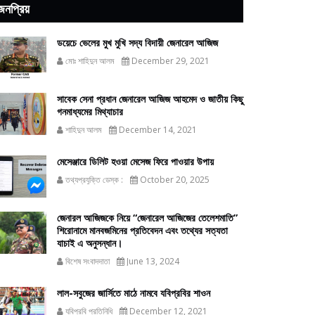
জনপ্রিয়
ডয়েচে ভেলের মুখ মুখি সদ্য বিদায়ী জেনারেল আজিজ
মোঃ শাহিদুন আলম
December 29, 2021
সাবেক সেনা প্রধান জেনারেল আজিজ আহমেদ ও জাতীয় কিছু
গনমাধ্যমের মিথ্যাচার
শাহিদুন আলম
December 14, 2021
মেসেঞ্জারে ডিলিট হওয়া মেসেজ ফিরে পাওয়ার উপায়
তথ্যপ্রযুক্তি ডেস্ক :
October 20, 2025
জেনারল আজিজকে নিয়ে “জেনারেল আজিজের তেলেশমাতি”
শিরোনামে মানবজমিনের প্রতিবেদন এবং তথ্যের সত্যতা
যাচাই এ অনুসন্ধান।
বিশেষ সংবাদদাতা
June 13, 2024
লাল-সবুজের জার্সিতে মাঠে নামবে যবিপ্রবির শাওন
যবিপ্রবি প্রতিনিধি
December 12, 2021