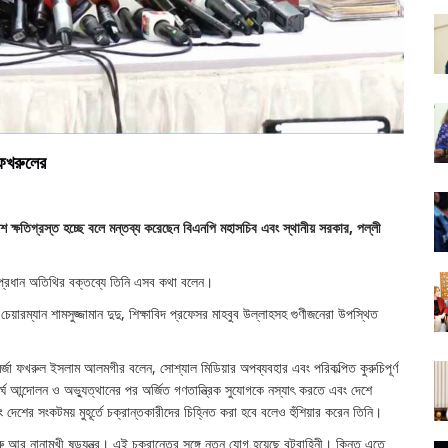
 ফখরুলের
ক্ষতিগ্রস্ত হচ্ছে বলে মন্তব্য করেছেন বিএনপি মহাসচিব এবং স্থানীয় সরকার, পল্লী
প্রধান অতিথির বক্তব্যে তিনি এসব কথা বলেন।
য়ারম্যান শামসুজ্জামান দুদু, শিক্ষাবিদ প্রফেসর মাহবুব উল্লাহসহ গুণীজনেরা উপস্থিত
র্জা ফখরুল ইসলাম আলমগীর বলেন, সোশ্যাল মিডিয়ার অপব্যবহার এবং পরিকল্পিত কুরুচিপূর্ণ
র্ঘ আন্দোলন ও অভ্যুত্থানের পর অর্জিত গণতান্ত্রিক সুযোগকে নস্যাৎ করতে এবং দেশে
ং দেশের সংকটময় মুহূর্তে চক্রান্তকারীদের চিহ্নিত করা হবে বলেও হুঁশিয়ার করেন তিনি।
ু আর নানামুখী ষড়যন্ত্র। এই চক্রান্তের সঙ্গে নতুন যোগ হয়েছে বটবাহিনী। কিন্তু এতে