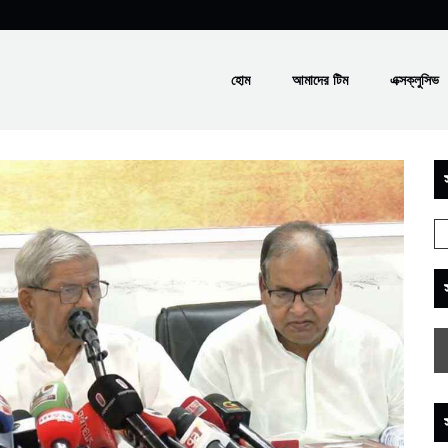
হোম
আমাদের টিম
এক্সক্লুসিভ
স