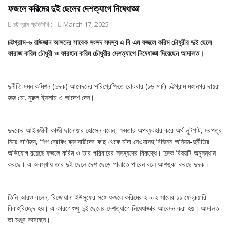
ফজলে করিমের দুই ছেলের দেশত্যাগে নিষেধাজ্ঞা
চট্টগ্রাম প্রতিনিধি :
March 17, 2025
চট্টগ্রাম-৬ রাউজান আসনের সাবেক সংসদ সদস্য এ বি এম ফজলে করিম চৌধুরীর দুই ছেলে
ফারাজ করিম চৌধুরী ও ফারহান করিম চৌধুরীর দেশত্যাগে নিষেধাজ্ঞা দিয়েছেন আদালত।
দুর্নীতি দমন কমিশন (দুদক) আবেদনের পরিপ্রেক্ষিতে রোববার (১৬ মার্চ) চট্টগ্রাম মহানগর দায়রা
জজ মো. নুরুল ইসলাম এ আদেশ দেন।
দুদকের আইনজীবী কাজী ছানোয়ার হোসেন বলেন, ক্ষমতার অপব্যবহার করে অর্থ লুটপাট, দরপত্র
নিয়ে বাণিজ্য, শিপ ব্রেকিং ব্যবসায়ীদের কাছ থেকে চাঁদা নেওয়াসহ বিভিন্ন অনিয়ম-দুর্নীতির
অভিযোগ রয়েছে ফজলে করিম ও তার পরিবারের সদস্যদের বিরুদ্ধে। দুদক বিষয়টি অনুসন্ধান
করছে। এ অবস্থায় তার দুই ছেলে দেশ ছেড়ে পালাতে পারেন বলে আশঙ্কা করছে দুদক।
তিনি আরও বলেন, রিজোয়ানা ইউসুফের সঙ্গে ফজলে করিমের ২০০২ সালের ১১ ফেব্রুয়ারি
বিবাহবিচ্ছেদ হয়। এ কারণে শুধু দুই ছেলের দেশত্যাগে নিষেধাজ্ঞার আবেদন করা হয়। আদালত
তা মঞ্জুর করেছেন।