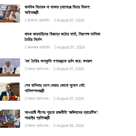
মানবিক বিচারক না থাকায় চ্যালেঞ্জে বিচার বিভাগ:
আইনমন্ত্রী
ঝিনাইদহ প্রতিনিধি :
August 07, 2026
মাদক কারবারিদের বিরুদ্ধে কঠোর বার্তা, নিরপেক্ষ তালিকা
তৈরির নির্দেশ
কক্সবাজার প্রতিনিধি :
August 07, 2026
‘মব’ তৈরির সংস্কৃতি গণতন্ত্রকে দুর্বল করে: ফখরুল
নিজস্ব প্রতিবেদক :
August 07, 2026
শেখ হাসিনার দেশে ফেরার কোনো সুযোগ নেই:
পানিসম্পদমন্ত্রী
নিজস্ব প্রতিবেদক :
August 07, 2026
আওয়ামী লীগের পুরনো রাজনীতি ‘জঙ্গিবাদের ন্যারেটিভ’:
পররাষ্ট্র প্রতিমন্ত্রী
নিজস্ব প্রতিবেদক :
August 06, 2026