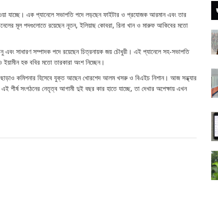
আভাস পাওয়া যাচ্ছে। এক প্যানেলে সভাপতি পদে লড়ছেন ফাইটার ও প্রযোজক আরমান এবং তার
্যানেলের মূল পদগুলোতে রয়েছেন নূতন, ইলিয়াছ কোবরা, রিনা খান ও মারুফ আকিবের মতো
সানু এবং সাধারণ সম্পাদক পদে রয়েছেন চিত্রনায়ক জয় চৌধুরী। এই প্যানেলে সহ-সভাপতি
ি ও ইয়ামীন হক ববির মতো তারকারা অংশ নিচ্ছেন।
 লিপু ছাড়াও কমিশনার হিসেবে যুক্ত আছেন খোরশেদ আলম খসরু ও বিএইচ নিশান। আজ সন্ধ্যার
এই শীর্ষ সংগঠনের নেতৃত্ব আগামী দুই বছর কার হাতে যাচ্ছে, তা দেখার অপেক্ষায় এখন