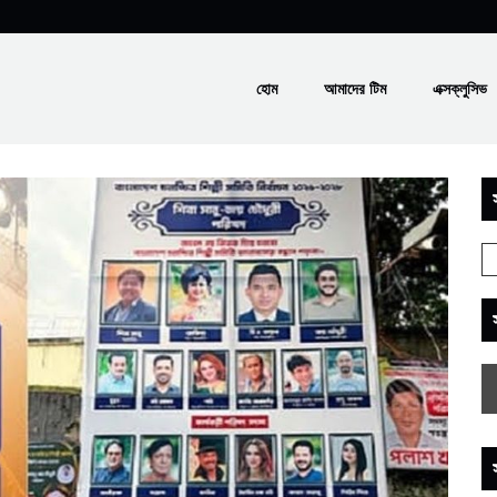
হোম
আমাদের টিম
এক্সক্লুসিভ
স