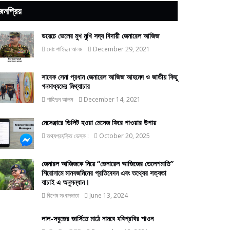
জনপ্রিয়
ডয়েচে ভেলের মুখ মুখি সদ্য বিদায়ী জেনারেল আজিজ
মোঃ শাহিদুন আলম
December 29, 2021
সাবেক সেনা প্রধান জেনারেল আজিজ আহমেদ ও জাতীয় কিছু
গনমাধ্যমের মিথ্যাচার
শাহিদুন আলম
December 14, 2021
মেসেঞ্জারে ডিলিট হওয়া মেসেজ ফিরে পাওয়ার উপায়
তথ্যপ্রযুক্তি ডেস্ক :
October 20, 2025
জেনারল আজিজকে নিয়ে “জেনারেল আজিজের তেলেশমাতি”
শিরোনামে মানবজমিনের প্রতিবেদন এবং তথ্যের সত্যতা
যাচাই এ অনুসন্ধান।
বিশেষ সংবাদদাতা
June 13, 2024
লাল-সবুজের জার্সিতে মাঠে নামবে যবিপ্রবির শাওন