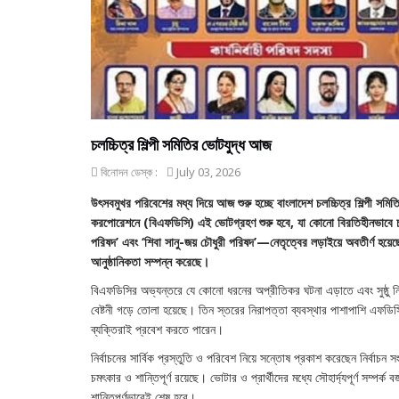
চলচ্চিত্র শিল্পী সমিতির ভোটযুদ্ধ আজ
বিনোদন ডেস্ক :
July 03, 2026
উৎসবমুখর পরিবেশের মধ্য দিয়ে আজ শুরু হচ্ছে বাংলাদেশ চলচ্চিত্র শিল্পী সমিতি
করপোরেশনে (বিএফডিসি) এই ভোটগ্রহণ শুরু হবে, যা কোনো বিরতিহীনভাবে চলবে 
পরিষদ’ এবং ‘শিবা সানু-জয় চৌধুরী পরিষদ’—নেতৃত্বের লড়াইয়ে অবতীর্ণ হয়েছ
আনুষ্ঠানিকতা সম্পন্ন করেছে।
বিএফডিসির অভ্যন্তরে যে কোনো ধরনের অপ্রীতিকর ঘটনা এড়াতে এবং সুষ্ঠু নির
বেষ্টনী গড়ে তোলা হয়েছে। তিন স্তরের নিরাপত্তা ব্যবস্থার পাশাপাশি এফড
ব্যক্তিরাই প্রবেশ করতে পারেন।
নির্বাচনের সার্বিক প্রস্তুতি ও পরিবেশ নিয়ে সন্তোষ প্রকাশ করেছেন নির্বাচন সং
চমৎকার ও শান্তিপূর্ণ রয়েছে। ভোটার ও প্রার্থীদের মধ্যে সৌহার্দ্যপূর্ণ স
শান্তিপূর্ণভাবেই শেষ হবে।