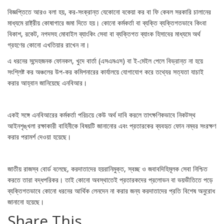
বিজ্ঞপ্তিতে আরও বলা হয়, কর-সংক্রান্ত যেকোনো বকেয়া কর বা ফি কেবল সরকারি চালানের
মাধ্যমে রাষ্ট্রীয় কোষাগারে জমা দিতে হয়। কোনো কর্মকর্তা বা ব্যক্তি ব্যক্তিগতভাবে কিংবা
বিকাশ, রকেট, নগদসহ মোবাইল ব্যাংকিং সেবা বা ব্যক্তিগত ব্যাংক হিসাবের মাধ্যমে অর্থ
গ্রহণের কোনো এখতিয়ার রাখেন না।
এ ধরনের সন্দেহজনক ফোনকল, খুদে বার্তা (এসএমএস) বা ই-মেইল পেলে বিভ্রান্ত না হয়ে
সংশ্লিষ্ট কর অঞ্চলের উপ-কর কমিশনারের কার্যালয়ে যোগাযোগ করে তথ্যের সত্যতা যাচাই
করার আহ্বান জানিয়েছে এনবিআর।
একই সঙ্গে এনবিআরের কর্মকর্তা পরিচয়ে কেউ অর্থ দাবি করলে তাৎক্ষণিকভাবে নিকটস্থ
আইনশৃঙ্খলা রক্ষাকারী বাহিনীকে বিষয়টি জানানোর এবং প্রতারকের ব্যবহৃত ফোন নম্বর সংরক্ষণ
করার পরামর্শ দেওয়া হয়েছে।
জাতীয় রাজস্ব বোর্ড বলেছে, করদাতাদের হয়রানিমুক্ত, স্বচ্ছ ও জবাবদিহিমূলক সেবা নিশ্চিত
করতে তারা বদ্ধপরিকর। তাই কোনো অবস্থাতেই প্রতারকদের প্রলোভন বা ভয়ভীতিতে পড়ে
ব্যক্তিগতভাবে কোনো ধরনের আর্থিক লেনদেন না করার জন্য করদাতাদের প্রতি বিশেষ অনুরোধ
জানানো হয়েছে।
Share This