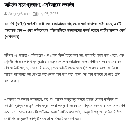
অডিটের নামে প্রতারণা, এনবিআরের সতর্কতা
নিজস্ব প্রতিবেদক :
July 05, 2026
কর নথি (ফাইল) অডিটের কথা বলে করদাতাদের কাছ থেকে অর্থ আদায়ের চেষ্টা করছে একটি
প্রতারক চক্র—এমন অভিযোগের পরিপ্রেক্ষিতে করদাতাদের সতর্ক করেছে জাতীয় রাজস্ব বোর্ড
(এনবিআর)।
রবিবার (৫ জুলাই) এনবিআরের এক প্রেস বিজ্ঞপ্তিতে বলা হয়, সম্প্রতি লক্ষ্য করা গেছে, এক
শ্রেণীর প্রতারক বিভিন্ন মুঠোফোন নম্বর থেকে করদাতাদের সঙ্গে যোগাযোগ করে তাদের কর
নথি অডিটে পড়েছে বলে দাবি করছে। পরে অডিট থেকে অব্যাহতি দেওয়ার আশ্বাস কিংবা
আইনি জটিলতার ভয় দেখিয়ে অবৈধভাবে অর্থ দাবি করা হচ্ছে এবং অর্থ হাতিয়ে নেওয়ার চেষ্টা
করা হচ্ছে।
এনবিআর স্পষ্টভাবে জানিয়েছে, কর নথি অডিট সংক্রান্ত বিষয়ে তাদের কোনো কর্মকর্তা বা
কর্মচারী ব্যক্তিগত মুঠোফোন নম্বর কিংবা অননুমোদিত কোনো মাধ্যমে করদাতার সঙ্গে যোগাযোগ
করেন না। কোনো কর নথি অডিটের জন্য নির্বাচিত হলে আইন অনুযায়ী শুধু আনুষ্ঠানিক লিখিত
নোটিশের মাধ্যমেই সংশ্লিষ্ট করদাতাকে বিষয়টি জানানো হয়।