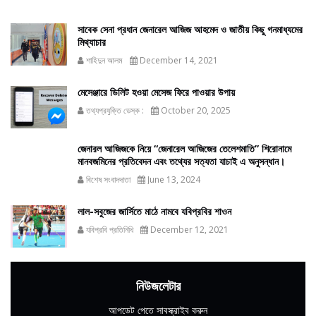
সাবেক সেনা প্রধান জেনারেল আজিজ আহমেদ ও জাতীয় কিছু গনমাধ্যমের
মিথ্যাচার
শাহিদুন আলম
December 14, 2021
মেসেঞ্জারে ডিলিট হওয়া মেসেজ ফিরে পাওয়ার উপায়
তথ্যপ্রযুক্তি ডেস্ক :
October 20, 2025
জেনারল আজিজকে নিয়ে “জেনারেল আজিজের তেলেশমাতি” শিরোনামে
মানবজমিনের প্রতিবেদন এবং তথ্যের সত্যতা যাচাই এ অনুসন্ধান।
বিশেষ সংবাদদাতা
June 13, 2024
লাল-সবুজের জার্সিতে মাঠে নামবে যবিপ্রবির শাওন
যবিপ্রবি প্রতিনিধি
December 12, 2021
নিউজলেটার
আপডেট পেতে সাবস্ক্রাইব করুন