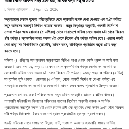
আজ থেকে অফিস সময় ৯টা-৪টা, মার্কেট বন্ধ সন্ধ্যা ৬টায়
নিজস্ব প্রতিবেদক :
April 05, 2026
মধ্যপ্রাচ্যে চলমান যুদ্ধের পরিপ্রেক্ষিতে দেশে জ্বালানি সংকট দেখা দেওয়ায় এক ঘণ্টা কমিয়ে
নতুন অফিসের সময়সূচি নির্ধারণ করেছে সরকার। নতুন সিদ্ধান্ত অনুযায়ী, পরবর্তী নির্দেশ না
দেওয়া পর্যন্ত আজ রোববার (৫ এপ্রিল) থেকে সারাদেশে অফিস চলবে সকাল ৯টা থেকে বিকেল
৪টা পর্যন্ত। স্বাভাবিক সময়ে সকাল ৯টা থেকে বিকেল ৫টা পর্যন্ত অফিস চলে। এছাড়া জরুরি
সেবা ছাড়া সব বিপণিবিতান (মার্কেট), অফিস ভবন, বাণিজ্যিক প্রতিষ্ঠান সন্ধ্যা ৬টায় বন্ধ
করতে হবে।
শনিবার (৪ এপ্রিল) জনপ্রশাসন মন্ত্রণালয়ের বিধি-৪ শাখা থেকে একটি প্রজ্ঞাপন জারি করা
হয়েছে। এতে বলা হয়, সপ্তাহে রোববার থেকে বৃহস্পতিবার পর্যন্ত দেশের সব সরকারি ও
বেসরকারি অফিস চলবে সকাল ৯টা থেকে বিকেল ৪টা পর্যন্ত। এছাড়া শুক্র ও শনিবার (২ দিন)
সাপ্তাহিক ছুটি থাকবে। রোববার (৫ এপ্রিল) থেকে পরবর্তী নির্দেশ না দেওয়া পর্যন্ত এই
সময়সূচিতে দেশের সব সরকারি ও বেসরকারি অফিস চলবে বলেও প্রজ্ঞাপনে উল্লেখ রয়েছে।
প্রজ্ঞাপনে বলা হয়, জরুরি পরিষেবাগুলো নতুন অফিস সময়সূচির আওতার বাইরে থাকবে।
পাশাপাশি মন্ত্রিপরিষদ বিভাগের শনিবারের পত্রের নির্দেশনা অনুযায়ী ব্যাংক ও আর্থিক
প্রতিষ্ঠানের সময়সূচি সকাল ৯টা থেকে বিকেল ৪টা এবং ব্যাংকিং সেবা সকাল ১০টা থেকে বিকেল
৩টা পর্যন্ত নির্ধারণের বিষয়ে বাংলাদেশ ব্যাংক প্রয়োজনীয় ব্যবস্থা গ্রহণ করবে।
জরুরি পরিষেবা বলতে সাধারণত বিদ্যুৎ, পানি, গ্যাস ও অন্যান্য জ্বালানি, ফায়ার সার্ভিস,