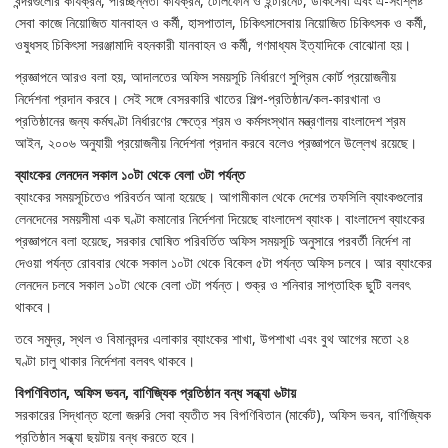
বন্দরগুলোর কার্যক্রম, পরিচ্ছন্নতা কার্যক্রম, টেলিফোন ও ইন্টারনেট, ডাকসেবা এবং এ-সংশ্লিষ্ট
সেবা কাজে নিয়োজিত যানবাহন ও কর্মী, হাসপাতাল, চিকিৎসাসেবায় নিয়োজিত চিকিৎসক ও কর্মী,
ওষুধসহ চিকিৎসা সরঞ্জামাদি বহনকারী যানবাহন ও কর্মী, গণমাধ্যম ইত্যাদিকে বোঝোনা হয়।
প্রজ্ঞাপনে আরও বলা হয়, আদালতের অফিস সময়সূচি নির্ধারণে সুপ্রিম কোর্ট প্রয়োজনীয়
নির্দেশনা প্রদান করবে। সেই সঙ্গে বেসরকারি খাতের শিল্প-প্রতিষ্ঠান/কল-কারখানা ও
প্রতিষ্ঠানের জন্য কর্মঘণ্টা নির্ধারণের ক্ষেত্রে শ্রম ও কর্মসংস্থান মন্ত্রণালয় বাংলাদেশ শ্রম
আইন, ২০০৬ অনুযায়ী প্রয়োজনীয় নির্দেশনা প্রদান করবে বলেও প্রজ্ঞাপনে উল্লেখ রয়েছে।
ব্যাংকের লেনদেন সকাল ১০টা থেকে বেলা ৩টা পর্যন্ত
ব্যাংকের সময়সূচিতেও পরিবর্তন আনা হয়েছে। আগামীকাল থেকে দেশের তফসিলি ব্যাংকগুলোর
লেনদেনের সময়সীমা এক ঘণ্টা কমানোর নির্দেশনা দিয়েছে বাংলাদেশ ব্যাংক। বাংলাদেশ ব্যাংকের
প্রজ্ঞাপনে বলা হয়েছে, সরকার ঘোষিত পরিবর্তিত অফিস সময়সূচি অনুসারে পরবর্তী নির্দেশ না
দেওয়া পর্যন্ত রোববার থেকে সকাল ১০টা থেকে বিকেল ৫টা পর্যন্ত অফিস চলবে। আর ব্যাংকের
লেনদেন চলবে সকাল ১০টা থেকে বেলা ৩টা পর্যন্ত। শুক্র ও শনিবার সাপ্তাহিক ছুটি বলবৎ
থাকবে।
তবে সমুদ্র, স্থল ও বিমানবন্দর এলাকার ব্যাংকের শাখা, উপশাখা এবং বুথ আগের মতো ২৪
ঘণ্টা চালু থাকার নির্দেশনা বলবৎ থাকবে।
বিপণিবিতান, অফিস ভবন, বাণিজ্যিক প্রতিষ্ঠান বন্ধ সন্ধ্যা ৬টায়
সরকারের সিদ্ধান্ত হলো জরুরি সেবা ব্যতীত সব বিপণিবিতান (মার্কেট), অফিস ভবন, বাণিজ্যিক
প্রতিষ্ঠান সন্ধ্যা ছয়টায় বন্ধ করতে হবে।