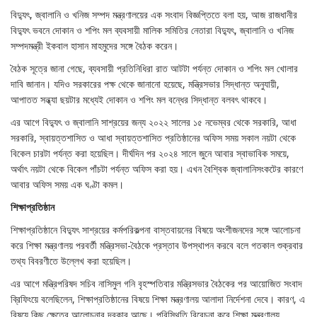
বিদ্যুৎ, জ্বালানি ও খনিজ সম্পদ মন্ত্রণালয়ের এক সংবাদ বিজ্ঞপ্তিতে বলা হয়, আজ রাজধানীর
বিদ্যুৎ ভবনে দোকান ও শপিং মল ব্যবসায়ী মালিক সমিতির নেতারা বিদ্যুৎ, জ্বালানি ও খনিজ
সম্পদমন্ত্রী ইকবাল হাসান মাহমুদের সঙ্গে বৈঠক করেন।
বৈঠক সূত্রে জানা গেছে, ব্যবসায়ী প্রতিনিধিরা রাত আটটা পর্যন্ত দোকান ও শপিং মল খোলার
দাবি জানান। যদিও সরকারের পক্ষ থেকে জানানো হয়েছে, মন্ত্রিসভার সিদ্ধান্ত অনুযায়ী,
আপাতত সন্ধ্যা ছয়টার মধ্যেই দোকান ও শপিং মল বন্ধের সিদ্ধান্ত বলবৎ থাকবে।
এর আগে বিদ্যুৎ ও জ্বালানি সাশ্রয়ের জন্য ২০২২ সালের ১৫ নভেম্বর থেকে সরকারি, আধা
সরকারি, স্বায়ত্তশাসিত ও আধা স্বায়ত্তশাসিত প্রতিষ্ঠানের অফিস সময় সকাল নয়টা থেকে
বিকেল চারটা পর্যন্ত করা হয়েছিল। দীর্ঘদিন পর ২০২৪ সালে জুনে আবার স্বাভাবিক সময়ে,
অর্থাৎ নয়টা থেকে বিকেল পাঁচটা পর্যন্ত অফিস করা হয়। এখন বৈশ্বিক জ্বালানিসংকটের কারণে
আবার অফিস সময় এক ঘণ্টা কমল।
শিক্ষাপ্রতিষ্ঠান
শিক্ষাপ্রতিষ্ঠানে বিদ্যুৎ সাশ্রয়ের কর্মপরিকল্পনা বাস্তবায়নের বিষয়ে অংশীজনদের সঙ্গে আলোচনা
করে শিক্ষা মন্ত্রণালয় পরবর্তী মন্ত্রিসভা-বৈঠকে প্রস্তাব উপস্থাপন করবে বলে গতকাল শুক্রবার
তথ্য বিবরণীতে উল্লেখ করা হয়েছিল।
এর আগে মন্ত্রিপরিষদ সচিব নাসিমুল গনি বৃহস্পতিবার মন্ত্রিসভার বৈঠকের পর আয়োজিত সংবাদ
ব্রিফিংয়ে বলেছিলেন, শিক্ষাপ্রতিষ্ঠানের বিষয়ে শিক্ষা মন্ত্রণালয় আলাদা নির্দেশনা দেবে। কারণ, এ
বিষয়ে কিছু ক্ষেত্রে আলোচনার দরকার আছে। পরিস্থিতি বিবেচনা করে শিক্ষা মন্ত্রণালয়