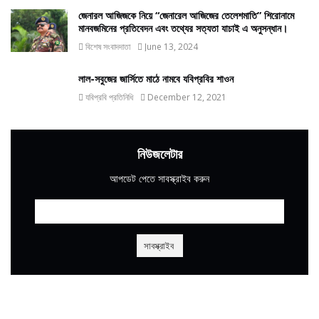
জেনারল আজিজকে নিয়ে “জেনারেল আজিজের তেলেশমাতি” শিরোনামে
মানবজমিনের প্রতিবেদন এবং তথ্যের সত্যতা যাচাই এ অনুসন্ধান।
বিশেষ সংবাদদাতা
June 13, 2024
লাল-সবুজের জার্সিতে মাঠে নামবে যবিপ্রবির শাওন
যবিপ্রবি প্রতিনিধি
December 12, 2021
নিউজলেটার
আপডেট পেতে সাবস্ক্রাইব করুন