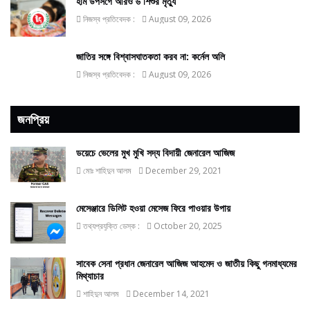
হাম উপসর্গে আরও ৬ শিশুর মৃত্যু
নিজস্ব প্রতিবেদক :
August 09, 2026
জাতির সঙ্গে বিশ্বাসঘাতকতা করব না: কর্নেল অলি
নিজস্ব প্রতিবেদক :
August 09, 2026
জনপ্রিয়
ডয়েচে ভেলের মুখ মুখি সদ্য বিদায়ী জেনারেল আজিজ
মোঃ শাহিদুন আলম
December 29, 2021
মেসেঞ্জারে ডিলিট হওয়া মেসেজ ফিরে পাওয়ার উপায়
তথ্যপ্রযুক্তি ডেস্ক :
October 20, 2025
সাবেক সেনা প্রধান জেনারেল আজিজ আহমেদ ও জাতীয় কিছু গনমাধ্যমের
মিথ্যাচার
শাহিদুন আলম
December 14, 2021