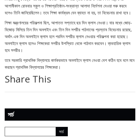
আগামীকাল রোববার স্কুল ও শিক্ষাপ্রতিষ্ঠান-সংক্রান্ত আলাদা নির্দেশনা দেওয়া শুরু করবে
বলেও তিনি জানিয়েছিলেন। তবে শিক্ষা কার্যক্রম যেন ব্যাহত না হয়, তা বিবেচনায় রাখা হবে।
শিক্ষা মন্ত্রণালয়ের পরিকল্পনা ছিল, আপাতত সপ্তাহে ছয় দিন ক্লাস নেওয়া। যার মধ্যে জোড়-
বিজোড় মিলিয়ে তিন দিন অনলাইন এবং তিন দিন সশরীর পাঠদানের প্রস্তাব বিবেচনায় রয়েছে,
অর্থাৎ এক দিন অনলাইনে ক্লাস হলে পরদিন সশরীর ক্লাস নেওয়ার পরিকল্পনা করা হয়েছে।
অনলাইনে ক্লাস হলেও শিক্ষকেরা সশরীর উপস্থিত থেকে পাঠদান করবেন। ব্যবহারিক ক্লাস
হবে সশরীর।
তবে সরকারি প্রাথমিক বিদ্যালয়ে কার্যকরভাবে অনলাইনে ক্লাস নেওয়া বেশ কঠিন হবে বলে মনে
করছেন প্রাথমিক বিদ্যালয়ের শিক্ষকেরা।
Share This
সার্চ