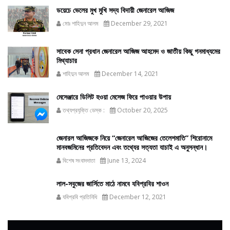
ডয়েচে ভেলের মুখ মুখি সদ্য বিদায়ী জেনারেল আজিজ
মোঃ শাহিদুন আলম
December 29, 2021
সাবেক সেনা প্রধান জেনারেল আজিজ আহমেদ ও জাতীয় কিছু গনমাধ্যমের
মিথ্যাচার
শাহিদুন আলম
December 14, 2021
মেসেঞ্জারে ডিলিট হওয়া মেসেজ ফিরে পাওয়ার উপায়
তথ্যপ্রযুক্তি ডেস্ক :
October 20, 2025
জেনারল আজিজকে নিয়ে “জেনারেল আজিজের তেলেশমাতি” শিরোনামে
মানবজমিনের প্রতিবেদন এবং তথ্যের সত্যতা যাচাই এ অনুসন্ধান।
বিশেষ সংবাদদাতা
June 13, 2024
লাল-সবুজের জার্সিতে মাঠে নামবে যবিপ্রবির শাওন
যবিপ্রবি প্রতিনিধি
December 12, 2021