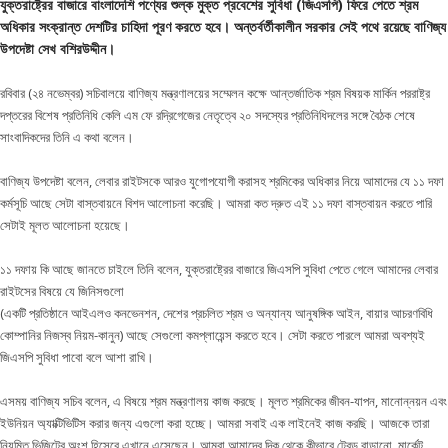
যুক্তরাষ্ট্রের বাজারে বাংলাদেশি পণ্যের শুল্ক মুক্ত প্রবেশের সুবিধা (জিএসপি) ফিরে পেতে শ্রম
অধিকার সংক্রান্ত দেশটির চাহিদা পূরণ করতে হবে। অন্তর্বর্তীকালীন সরকার সেই পথে রয়েছে বাণিজ্য
উপদেষ্টা সেখ বশিরউদ্দীন।
রবিবার (২৪ নভেম্বর) সচিবালয়ে বাণিজ্য মন্ত্রণালয়ের সম্মেলন কক্ষে আন্তর্জাতিক শ্রম বিষয়ক মার্কিন পররাষ্ট্র
দপ্তরের বিশেষ প্রতিনিধি কেলি এম ফে রদ্রিগেজের নেতৃত্বে ২০ সদস্যের প্রতিনিধিদলের সঙ্গে বৈঠক শেষে
সাংবাদিকদের তিনি এ কথা বলেন।
বাণিজ্য উপদেষ্টা বলেন, লেবার রাইটসকে আরও যুগোপযোগী করাসহ শ্রমিকের অধিকার নিয়ে আমাদের যে ১১ দফা
কর্মসূচি আছে সেটা বাস্তবায়নে বিশদ আলোচনা করেছি। আমরা কত দ্রুত এই ১১ দফা বাস্তবায়ন করতে পারি
সেটাই মূলত আলোচনা হয়েছে।
১১ দফায় কি আছে জানতে চাইলে তিনি বলেন, যুক্তরাষ্ট্রের বাজারে জিএসপি সুবিধা পেতে গেলে আমাদের লেবার
রাইটসের বিষয়ে যে জিনিসগুলো
(একটি প্রতিষ্ঠানে আইএলও কনভেনশন, দেশের প্রচলিত শ্রম ও অন্যান্য আনুষঙ্গিক আইন, বায়ার আচরণবিধি
কোম্পানির নিজস্ব নিয়ম-কানুন) আছে সেগুলো কমপ্লায়েন্স করতে হবে। সেটা করতে পারলে আমরা অবশ্যই
জিএসপি সুবিধা পাবো বলে আশা রাখি।
এসময় বাণিজ্য সচিব বলেন, এ বিষয়ে শ্রম মন্ত্রণালয় কাজ করছে। মূলত শ্রমিকের জীবন-যাপন, মানোন্নয়ন এবং
ইউনিয়ন অ্যাক্টিভিটিস করার জন্য এগুলো করা হচ্ছে। আমরা সবাই এক লাইনেই কাজ করছি। আজকে তারা
নিয়মিত ভিজিটের অংশ হিসেবে এখানে এসেছেন। আমরা আমাদের দিক থেকে কীভাবে ট্রেড বাড়ানো, মার্কেট