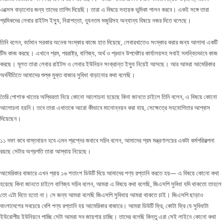
এক্সেস বাড়ানোর জন্য তাদের তাগিদ দিয়েছি। তারা এ বিষয়ে সহায়ক ভুমিকা পালন করবে। একই সঙ্গে তারা
শ্রমিকদের লেবার রাইটস ইস্যু, নিরাপত্তা, ন্যূনতম মজুরিসহ অন্যান্য বিষয়ে নজর দিতে বলেছে।
তিনি বলেন, বর্তমান সরকার অনেক সংস্কার কাজে হাত দিয়েছে, লেবারখাতেও সংস্কার করার জন্য আলাদা একটি
টিম কাজ করছে। এখানে শ্রম, পররাষ্ট্র, বাণিজ্য, অর্থ ও প্রধান উপদেষ্টার কার্যালয়সহ সবাই সমন্বিতভাবে কাজ
করছে। মূলত তারা লেবার রাইটস ও লেবার ইউনিয়ন সংক্রান্ত ইস্যু নিয়েই আসছে। আর আমরা আমেরিকার
অর্থনীতিতে আমাদের শুল্ক মুক্ত বাজার সুবিধা বাড়ানোর কথা বলেছি।
তৈরি পোশাক খাতের অস্থিরতা নিয়ে কোনো আলোচনা হয়েছে কিনা জানতে চাইলে তিনি বলেন, এ বিষয়ে কোনো
আলোচনা হয়নি। তবে তারা এখাতকে আরো কীভাবে মানোন্নয়ন করা যায়, সেক্ষেত্রে সহযোগিতার আশ্বাস
দিয়েছেন।
১১ দফা কবে বাস্তবায়ন হবে এমন প্রশ্নের জবাবে সচিব বলেন, আমাদের শ্রম মন্ত্রণালয়ের একটা কর্মপরিকল্পনা
রয়ছে সেটার অগ্রগতি তারা আস্থায় নিয়েছে।
আমেরিকার বাজারে এখন প্রায় ১৬ শতাংশ ডিউটি দিয়ে আমাদের পণ্য রপ্তানি করতে হয়— এ বিষয়ে কোনো কথা
হয়েছে কিনা জানতে চাইলে বাণিজ্য সচিব বলেন, আমরা এ বিষয়ে কথা বলেছি, জিএসপি সুবিধা যদি থাকতো তাহলে
তো এটা দিতে হতো না। সে জন্য আমরা বলেছি জিএসপি সুবিধায় আমরা থাকতে চাই। জিএসপি ছাড়াও
বাংলাদেশের সবচেয়ে বেশি পণ্য রপ্তানি হয় আমেরিকার বাজারে। আমরা ডিউটি ফ্রি, কোটা ফ্রি যে সুবিধাটা
ইউরোপীয় ইউনিয়নে পাচ্ছি সেটা আমরা সব জায়গায় চাচ্ছি। তাদের বলেছি কিন্তু এরা সেই লাইনে কোনো কথা