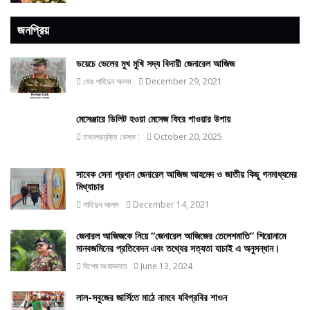
জনপ্রিয়
ডয়েচে ভেলের মুখ মুখি সদ্য বিদায়ী জেনারেল আজিজ
মোঃ শাহিদুন আলম
December 29, 2021
মেসেঞ্জারে ডিলিট হওয়া মেসেজ ফিরে পাওয়ার উপায়
তথ্যপ্রযুক্তি ডেস্ক :
October 20, 2025
সাবেক সেনা প্রধান জেনারেল আজিজ আহমেদ ও জাতীয় কিছু গনমাধ্যমের
মিথ্যাচার
শাহিদুন আলম
December 14, 2021
জেনারল আজিজকে নিয়ে “জেনারেল আজিজের তেলেশমাতি” শিরোনামে
মানবজমিনের প্রতিবেদন এবং তথ্যের সত্যতা যাচাই এ অনুসন্ধান।
বিশেষ সংবাদদাতা
June 13, 2024
লাল-সবুজের জার্সিতে মাঠে নামবে যবিপ্রবির শাওন