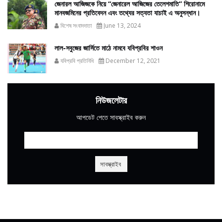
জেনারল আজিজকে নিয়ে “জেনারেল আজিজের তেলেশমাতি” শিরোনামে
মানবজমিনের প্রতিবেদন এবং তথ্যের সত্যতা যাচাই এ অনুসন্ধান।
বিশেষ সংবাদদাতা
June 13, 2024
লাল-সবুজের জার্সিতে মাঠে নামবে যবিপ্রবির শাওন
যবিপ্রবি প্রতিনিধি
December 12, 2021
নিউজলেটার
আপডেট পেতে সাবস্ক্রাইব করুন