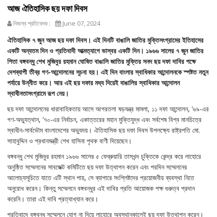
আজ ঐতিহাসিক ছয় দফা দিবস
নিজস্ব প্রতিবেদক :
June 07, 2024
ঐতিহাসিক ৭ জুন আজ ছয় দফা দিবস। এই দিনটি বাঙালি জাতির মুক্তিসংগ্রামের ইতিহাসের
একটি অন্যতম দিন ও প্রতিবাদী আত্মত্যাগে ভাস্বর একটি দিন। ১৯৬৬ সালের ৭ জুন জাতির
পিতা বঙ্গবন্ধু শেখ মুজিবুর রহমান ঘোষিত বাঙালি জাতির মুক্তির সনদ ছয় দফা দাবির পক্ষে
দেশব্যাপী তীব্র গণ-আন্দোলনের সূচনা হয়। এই দিন বাংলার স্বাধিকার আন্দোলনকে স্পষ্টত নতুন
পর্যায়ে উন্নীত করে। আর এই ছয় দফার মধ্য দিয়েই বাঙালির স্বাধিকার আন্দোলন
স্বাধীনতাসংগ্রামে রূপ নেয়।
ছয় দফা আন্দোলনের ধারাবাহিকতায় আসে আগরতলা ষড়যন্ত্র মামলা, ১১ দফা আন্দোলন, ’৬৯-এর
গণ-অভ্যুত্থান, ’৭০-এর নির্বাচন, একাত্তরের মহান মুক্তিযুদ্ধ এবং সর্বশেষ বিশ্ব মানচিত্রে
স্বাধীন-সার্বভৌম বাংলাদেশের অভ্যুদয়। ঐতিহাসিক ছয় দফা দিবস উপলক্ষ্যে রাষ্ট্রপতি মো.
সাহাবুদ্দিন ও প্রধানমন্ত্রী শেখ হাসিনা পৃথক বাণী দিয়েছেন।
বঙ্গবন্ধু শেখ মুজিবুর রহমান ১৯৬৬ সালের ৫ ফেব্রুয়ারি তাসখন্দ চুক্তিকে কেন্দ্র করে লাহোরে
অনুষ্ঠিত সম্মেলনের সাবজেক্ট কমিটিতে ছয় দফা উত্থাপন করেন এবং পরদিন সম্মেলনের
আলোচ্যসূচিতে যাতে এটি স্থান পায়, সে ব্যাপারে সংশ্লিষ্টদের প্রয়োজনীয় ব্যবস্থা নিতে
অনুরোধ করেন। কিন্তু সম্মেলনে বঙ্গবন্ধুর এই দাবির প্রতি আয়োজক পক্ষ গুরুত্ব প্রদান
করেনি। তারা এই দাবি প্রত্যাখ্যান করে।
প্রতিবাদে বঙ্গবন্ধু সম্মেলনে যোগ না দিয়ে লাহোরে অবস্থানকালেই ছয় দফা উত্থাপন করেন।