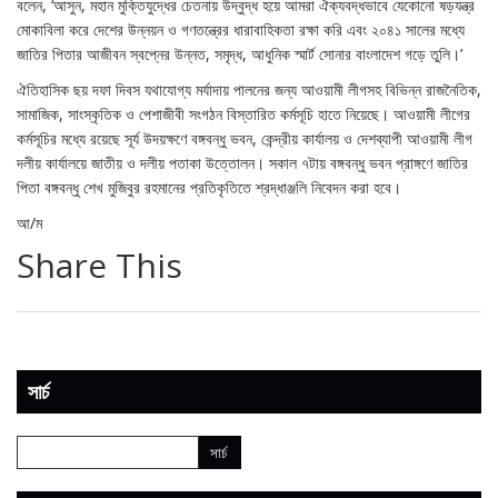
বলেন, ‘আসুন, মহান মুক্তিযুদ্ধের চেতনায় উদ্বুদ্ধ হয়ে আমরা ঐক্যবদ্ধভাবে যেকোনো ষড়যন্ত্র
মোকাবিলা করে দেশের উন্নয়ন ও গণতন্ত্রের ধারাবাহিকতা রক্ষা করি এবং ২০৪১ সালের মধ্যে
জাতির পিতার আজীবন স্বপ্নের উন্নত, সমৃদ্ধ, আধুনিক স্মার্ট সোনার বাংলাদেশ গড়ে তুলি।’
ঐতিহাসিক ছয় দফা দিবস যথাযোগ্য মর্যাদায় পালনের জন্য আওয়ামী লীগসহ বিভিন্ন রাজনৈতিক,
সামাজিক, সাংস্কৃতিক ও পেশাজীবী সংগঠন বিস্তারিত কর্মসূচি হাতে নিয়েছে। আওয়ামী লীগের
কর্মসূচির মধ্যে রয়েছে সূর্য উদয়ক্ষণে বঙ্গবন্ধু ভবন, কেন্দ্রীয় কার্যালয় ও দেশব্যাপী আওয়ামী লীগ
দলীয় কার্যালয়ে জাতীয় ও দলীয় পতাকা উত্তোলন। সকাল ৭টায় বঙ্গবন্ধু ভবন প্রাঙ্গণে জাতির
পিতা বঙ্গবন্ধু শেখ মুজিবুর রহমানের প্রতিকৃতিতে শ্রদ্ধাঞ্জলি নিবেদন করা হবে।
আ/ম
Share This
সার্চ