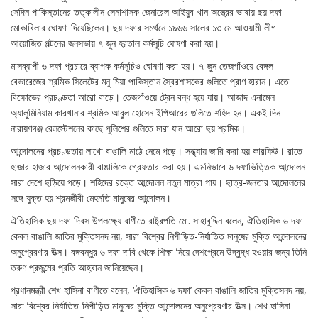
সেদিন পাকিস্তানের তত্কালীন সেনাশাসক জেনারেল আইয়ুব খান অস্ত্রের ভাষায় ছয় দফা
মোকাবিলার ঘোষণা দিয়েছিলেন। ছয় দফার সমর্থনে ১৯৬৬ সালের ১৩ মে আওয়ামী লীগ
আয়োজিত পল্টনের জনসভায় ৭ জুন হরতাল কর্মসূচি ঘোষণা করা হয়।
মাসব্যাপী ৬ দফা প্রচারে ব্যাপক কর্মসূচিও ঘোষণা করা হয়। ৭ জুন তেজগাঁওয়ে বেঙ্গল
বেভারেজের শ্রমিক সিলেটের মনু মিয়া পাকিস্তান স্বৈরশাসকের গুলিতে প্রাণ হারান। এতে
বিক্ষোভের প্রচণ্ডতা আরো বাড়ে। তেজগাঁওয়ে ট্রেন বন্ধ হয়ে যায়। আজাদ এনামেল
অ্যালুমিনিয়াম কারখানার শ্রমিক আবুল হোসেন ইপিআরের গুলিতে শহিদ হন। একই দিন
নারায়ণগঞ্জ রেলস্টেশনের কাছে পুলিশের গুলিতে মারা যান আরো ছয় শ্রমিক।
আন্দোলনের প্রচণ্ডতায় লাখো বাঙালি মাঠে নেমে পড়ে। সন্ধ্যায় জারি করা হয় কারফিউ। রাতে
হাজার হাজার আন্দোলনকারী বাঙালিকে গ্রেফতার করা হয়। এমনিভাবে ৬ দফাভিত্তিক আন্দোলন
সারা দেশে ছড়িয়ে পড়ে। শহিদের রক্তে আন্দোলন নতুন মাত্রা পায়। ছাত্র-জনতার আন্দোলনের
সঙ্গে যুক্ত হয় শ্রমজীবী মেহনতি মানুষের আন্দোলন।
ঐতিহাসিক ছয় দফা দিবস উপলক্ষ্যে বাণীতে রাষ্ট্রপতি মো. সাহাবুদ্দিন বলেন, ঐতিহাসিক ৬ দফা
কেবল বাঙালি জাতির মুক্তিসনদ নয়, সারা বিশ্বের নিপীড়িত-নির্যাতিত মানুষের মুক্তি আন্দোলনের
অনুপ্রেরণার উত্স। বঙ্গবন্ধুর ৬ দফা দাবি থেকে শিক্ষা নিয়ে দেশপ্রেমে উদ্বুদ্ধ হওয়ার জন্য তিনি
তরুণ প্রজন্মের প্রতি আহ্বান জানিয়েছেন।
প্রধানমন্ত্রী শেখ হাসিনা বাণীতে বলেন, ‘ঐতিহাসিক ৬ দফা’ কেবল বাঙালি জাতির মুক্তিসনদ নয়,
সারা বিশ্বের নির্যাতিত-নিপীড়িত মানুষের মুক্তি আন্দোলনের অনুপ্রেরণার উত্স। শেখ হাসিনা