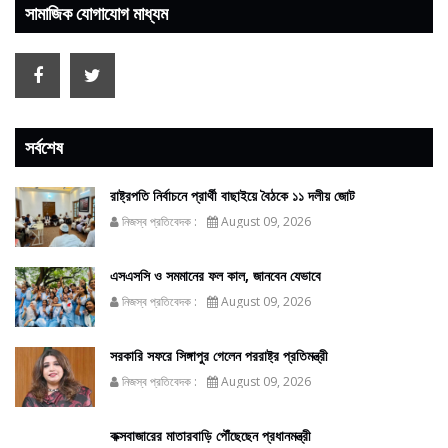
সামাজিক যোগাযোগ মাধ্যম
সর্বশেষ
রাষ্ট্রপতি নির্বাচনে প্রার্থী বাছাইয়ে বৈঠকে ১১ দলীয় জোট
নিজস্ব প্রতিবেদক :
August 09, 2026
এসএসসি ও সমমানের ফল কাল, জানবেন যেভাবে
নিজস্ব প্রতিবেদক :
August 09, 2026
সরকারি সফরে সিঙ্গাপুর গেলেন পররাষ্ট্র প্রতিমন্ত্রী
নিজস্ব প্রতিবেদক :
August 09, 2026
কক্সবাজারের মাতারবাড়ি পৌঁছেছেন প্রধানমন্ত্রী